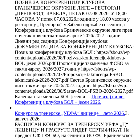
ПОЗИВ ЗА КОНФЕРЕНЦИЈУ КЛУБОВА
БРАНИЧЕВСКЕ ОКРУЖНЕ ЛИГЕ – РЕСТОРАН
„ПРЕПОРОД“ ЗАБЕЛА, ПЕТАК 07.08.2026. У 18,00
ЧАСОВА У петак 07.08.2026.годиине у 18,00 часова у
ресторану „Препород“ у Забели одржаће се седница
Конференција клубова Браничевске окружне лиге пред
почетак првенства такмичарске 2026/2027.године.
Дневни ред седнице Конференције клубова:
ДОКУМЕНТАЦИЈА ЗА КОНФЕРЕНЦИЈУ КЛУБОВА:
Позив за конференцију клубова БОЛ : https://fsbo.rs/wp-
content/uploads/2026/08/Poziv-za-konferenciju-klubova-
BOL-jesen-2026.pdf Пропозиције такмичења ФСБО за
такмичарску 2026/2027.годину https://fsbo.rs/wp-
content/uploads/2026/07/Propozicije-takmicenja-FSBO-
takmicarska-2026-2027.pdf Састав Браничевске окружне
лиге такмичарске 2026/2027.године. https://fsbo.rs/wp-
content/uploads/2026/08/Sastav-BOL-FSBO-2026-2027.pdf
Календар такмичења БОЛ јесењи…
Прочитај више
:
Конференција клубова БОЛ – јесен 2026.
Конкурс за тренерске „УЕФА“ лиценце – лето 2026.
3.
август 2026.
РАСПИСАН КОНКУРС ЗА ТРЕНЕРСКУ УЕФА „Ц“
ЛИЦЕНЦУ И ГРАСРУТС ЛИДЕР СЕРТИФИКАТ На
предлог ОФТ ФСБО, на седници ИО ФС Браничевског