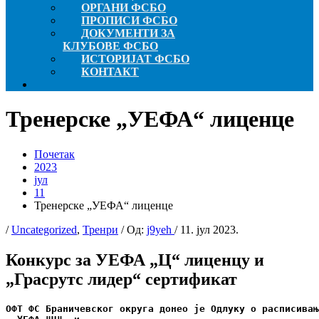
ОРГАНИ ФСБО
ПРОПИСИ ФСБО
ДОКУМЕНТИ ЗА
КЛУБОВЕ ФСБО
ИСТОРИЈАТ ФСБО
КОНТАКТ
Тренерске „УЕФА“ лиценце
Почетак
2023
јул
11
Тренерске „УЕФА“ лиценце
/
Uncategorized
,
Тренри
/ Од:
j9yeh
/
11. јул 2023.
Конкурс за УЕФА „Ц“ лиценцу и
„Грасрутс лидер“ сертификат
ОФТ ФС Браничевског округа донео је Одлуку о расписивањ