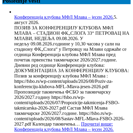
Poslednje vesti
Конференција клубова МФЛ Млава – јесен 2026.
5.
август 2026.
ПОЗИВ ЗА КОНФЕРЕНЦИЈУ КЛУБОВА МФЛ
МЛАВА – СТАДИОН ФК„СЛОГА 33“ ПЕТРОВАЦ НА
МЛАВИ, НЕДЕЉА 09.08.2026. У
недељу 09.08.2026.годиине у 10,30 часова у сали на
стадиону ФК„Слога“ у Петровцу на Млави одржаће се
седница Конференција клубова МФЛ Млава пред
почетак првенства такмичарске 2026/2027.године.
Дневни ред седнице Конференције клубова:
ДОКУМЕНТАЦИЈА ЗА КОНФЕРЕНЦИЈУ КЛУБОВА:
Позив за конференцију клубова МФЛ Млава :
https://fsbo.rs/wp-content/uploads/2026/08/Poziv-za-
konferenciju-klubova-MFL-Mlava-jesen-2026.pdf
Пропозиције такмичења ФСБО за такмичарску
2026/2027.годину https://fsbo.rs/wp-
content/uploads/2026/07/Propozicije-takmicenja-FSBO-
takmicarska-2026-2027.pdf Састав МФЛ Млава
такмичарске 2026/2027.године. https://fsbo.rs/wp-
content/uploads/2026/08/Sastav-MFL-Mlava-FSBO-2026-
2027.pdf Календар такмичења…
Прочитај више
:
Конференција клубова МФЛ Млава – јесен 2026.