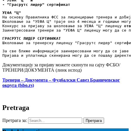
- УЕФА "Ц"  и

- "Грасрутс лидер" сертификат
УЕФА "Ц"
На основу Правилника ФСС за лиценцирање тренера и добиј
Школовање за "УЕФА Ц" траје око 4 месеца и годишње могу
Конкурс за пријаву за школовање за УЕФА "Ц" лиценцу 
отв
ГРАСРУТС ЛИДЕР
СЕРТИФИКАТ
Школовање за тренерску лиценцу "Грасрутс лидер" сертифи
За све ближе информације заинересовани могу да се јаве 
Пријава и уплатница скенирана могу да се пошаљу директн
Документацију за пријаву можете скинути на сајту ФСБО/
ТРЕНЕРИ/ДОКУМЕНТА (линк испод)
Тренери – Документа – Фудбалски Савез Браничевског
округа (fsbo.rs)
Pretraga
Претрага за: