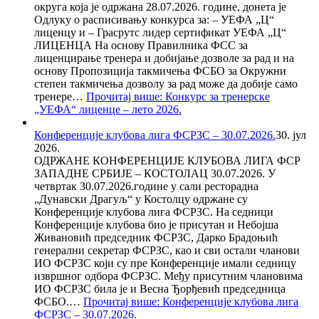
округа која је одржана 28.07.2026. године, донета је
Одлуку о расписивању конкурса за: – УЕФА „Ц“
лиценцу и – Грасрутс лидер сертификат УЕФА „Ц“
ЛИЦЕНЦА На основу Правилника ФСС за
лиценцирање тренера и добијање дозволе за рад и на
основу Пропозиција такмичења ФСБО за Окружни
степен такмичења дозволу за рад може да добије само
тренере…
Прочитај више
: Конкурс за тренерске
„УЕФА“ лиценце – лето 2026.
Конференције клубова лига ФСРЗС – 30.07.2026.
30. јул
2026.
ОДРЖАНЕ КОНФЕРЕНЦИЈЕ КЛУБОВА ЛИГА ФСР
ЗАПАДНЕ СРБИЈЕ – КОСТОЛАЦ 30.07.2026. У
четвртак 30.07.2026.године у сали ресторадна
„Дунавски Драгуљ“ у Костолцу одржане су
Конференције клубова лига ФСРЗС. На седници
Конференције клубова био је присутан и Небојша
Живановић председник ФСРЗС, Дарко Брадоњић
генерални секретар ФСРЗС, као и сви остали чланови
ИО ФСРЗС који су пре Конференције имали седницу
извршног одбора ФСРЗС. Међу присутним члановима
ИО ФСРЗС била је и Весна Ђорђевић председница
ФСБО.…
Прочитај више
: Конференције клубова лига
ФСРЗС – 30.07.2026.