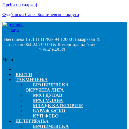
Пређи на садржај
Фудбалски Савез Браничевског округа
Његошева 15 Л 11 П.Фах 94 12000 Пожаревац &
Телефон 064-245-99-00 & Комерцијална банка
205-41648-80
Menu
ВЕСТИ
ТАКМИЧЕЊА
БРАНИЧЕВСКА
ОКРУЖНА ЛИГА
МФЛ ДУНАВ
МФЛ МЛАВА
МЛАЂЕ КАТЕГОРИЈЕ
БАРАЖ ФСБО
КУП ФСБО
ДЕЛЕГИРАЊА
БРАНИЧЕВСКА