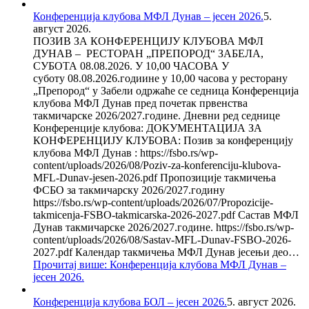
Конференција клубова МФЛ Дунав – јесен 2026.
5.
август 2026.
ПОЗИВ ЗА КОНФЕРЕНЦИЈУ КЛУБОВА МФЛ
ДУНАВ – РЕСТОРАН „ПРЕПОРОД“ ЗАБЕЛА,
СУБОТА 08.08.2026. У 10,00 ЧАСОВА У
суботу 08.08.2026.годиине у 10,00 часова у ресторану
„Препород“ у Забели одржаће се седница Конференција
клубова МФЛ Дунав пред почетак првенства
такмичарске 2026/2027.године. Дневни ред седнице
Конференције клубова: ДОКУМЕНТАЦИЈА ЗА
КОНФЕРЕНЦИЈУ КЛУБОВА: Позив за конференцију
клубова МФЛ Дунав : https://fsbo.rs/wp-
content/uploads/2026/08/Poziv-za-konferenciju-klubova-
MFL-Dunav-jesen-2026.pdf Пропозиције такмичења
ФСБО за такмичарску 2026/2027.годину
https://fsbo.rs/wp-content/uploads/2026/07/Propozicije-
takmicenja-FSBO-takmicarska-2026-2027.pdf Састав МФЛ
Дунав такмичарске 2026/2027.године. https://fsbo.rs/wp-
content/uploads/2026/08/Sastav-MFL-Dunav-FSBO-2026-
2027.pdf Календар такмичења МФЛ Дунав јесењи део…
Прочитај више
: Конференција клубова МФЛ Дунав –
јесен 2026.
Конференција клубова БОЛ – јесен 2026.
5. август 2026.