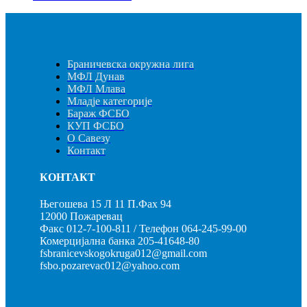
Браничевска окружна лига
МФЛ Дунав
МФЛ Млава
Младје категорије
Бараж ФСБО
КУП ФСБО
О Савезу
Контакт
КОНТАКТ
Његошева 15 Л 11 П.Фах 94
12000 Пожаревац
Факс 012-7-100-811 / Телефон 064-245-99-00
Комерцијална банка 205-41648-80
fsbranicevskogokruga012@gmail.com
fsbo.pozarevac012@yahoo.com