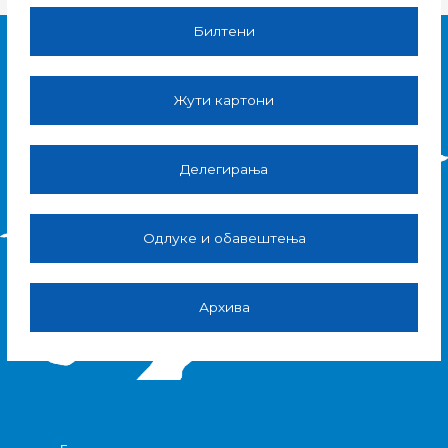
Билтени
Жути картони
Делегирања
Одлуке и обавештења
Архива