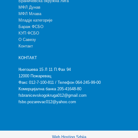
Браничевска окружна лига
МФЛ Дунав
МФЛ Млава
Младје категорије
Бараж ФСБО
КУП ФСБО
О Савезу
Контакт
КОНТАКТ
Његошева 15 Л 11 П.Фах 94
12000 Пожаревац
Факс 012-7-100-811 / Телефон 064-245-99-00
Комерцијална банка 205-41648-80
fsbranicevskogokruga012@gmail.com
fsbo.pozarevac012@yahoo.com
Web Hosting Srbija