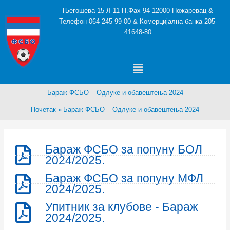
Пређи
Његошева 15 Л 11 П.Фах 94 12000 Пожаревац &
на
Телефон 064-245-99-00 & Комерцијална банка 205-
садржај
41648-80
Menu
Бараж ФСБО – Одлуке и обавештења 2024
Почетак
Бараж ФСБО – Одлуке и обавештења 2024
Бараж ФСБО за попуну БОЛ
2024/2025.
Бараж ФСБО за попуну МФЛ
2024/2025.
Упитник за клубове - Бараж
2024/2025.