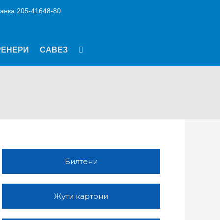
анка 205-41648-80
РЕНЕРИ
САВЕЗ
Билтени
Жути картони