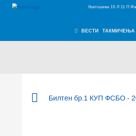
Пређи
Његошева 15 Л 11 П.Фа
на
садржај
ВЕСТИ
ТАКМИЧЕЊА
Билтен бр.1 КУП ФСБО - 2