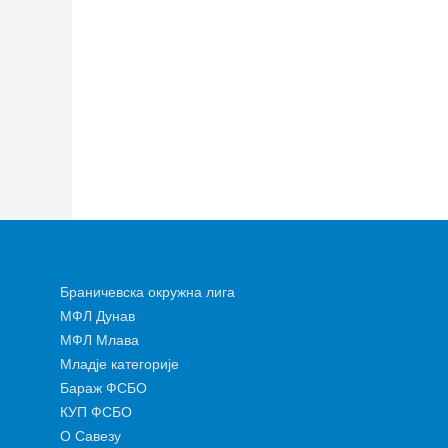
Браничевска окружна лига
МФЛ Дунав
МФЛ Млава
Младје категорије
Бараж ФСБО
КУП ФСБО
О Савезу