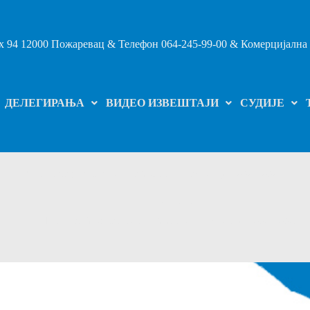
 94 12000 Пожаревац & Телефон 064-245-99-00 & Комерцијална 
ДЕЛЕГИРАЊА
ВИДЕО ИЗВЕШТАЈИ
СУДИЈЕ
Лиге млађих категорија ФСБО – Распореди 2024/2025.
Почетак
Лиге млађих категорија ФСБО – Распореди 2024/2025.