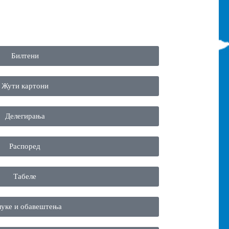
Билтени
Жути картони
Делегирања
Распоред
Табеле
уке и обавештења