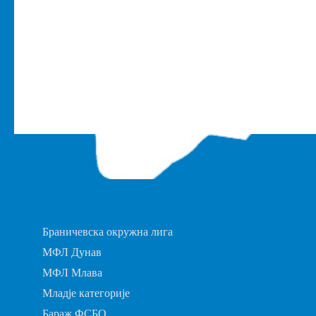
Браничевска окружна лига
МФЛ Дунав
МФЛ Млава
Младје категорије
Бараж ФСБО