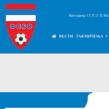
Његошева 15 Л 11 П.Фах
ВЕСТИ
ТАКМИЧЕЊА