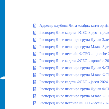
Адресар клубова Лига млађих категориј
Распоред Лиге кадета ФСБО 3.део - проле
Распоред Лиге пионира група Дунав 3.део
Распоред Лиге пионира група Млава 3.део
Распоред Лиге петлића ФСБО - пролеће 
Распоред Лиге кадета ФСБО - пролеће 20
Распоред Лиге пионира група Дунав ФСБ
Распоред Лиге пионира група Млава ФСБ
Распоред Лиге кадета ФСБО - јесен 2024.
Распоред Лиге пионира група Дунав ФСБО
Распоред Лиге пионира група Млава ФСБО
Распоред Лиге петлића ФСБО - јесен 202