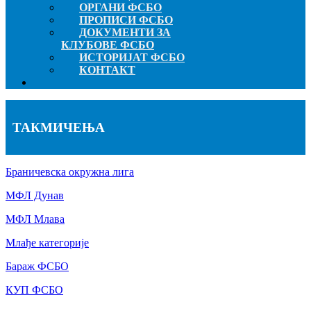
ОРГАНИ ФСБО
ПРОПИСИ ФСБО
ДОКУМЕНТИ ЗА
КЛУБОВЕ ФСБО
ИСТОРИЈАТ ФСБО
КОНТАКТ
ТАКМИЧЕЊА
Браничевска окружна лига
МФЛ Дунав
МФЛ Млава
Млађе категорије
Бараж ФСБО
КУП ФСБО