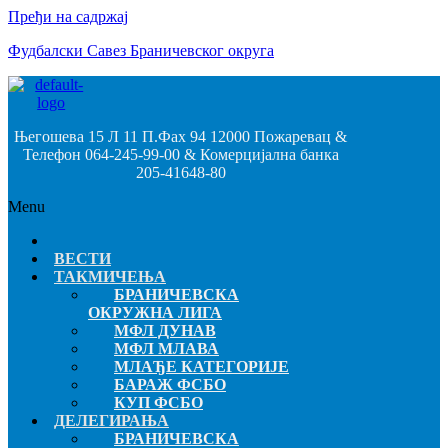
Пређи на садржај
Фудбалски Савез Браничевског округа
Његошева 15 Л 11 П.Фах 94 12000 Пожаревац &
Телефон 064-245-99-00 & Комерцијална банка
205-41648-80
Menu
ВЕСТИ
ТАКМИЧЕЊА
БРАНИЧЕВСКА
ОКРУЖНА ЛИГА
МФЛ ДУНАВ
МФЛ МЛАВА
МЛАЂЕ КАТЕГОРИЈЕ
БАРАЖ ФСБО
КУП ФСБО
ДЕЛЕГИРАЊА
БРАНИЧЕВСКА