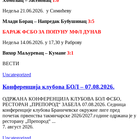
Хомољац – Јасеновац
1:0
Недеља 21.06.2026. у Симићеву
Млади Борац – Напредак Бубушинац
3:5
БАРАЖ ФСБО
ЗА ПОПУНУ МФЛ ДУНАВ
Недеља 14.06.2026. у 17,30 у Раброву
Вихор Маљуревац – Кумане
3:1
ВЕСТИ
Uncategorized
Конференција клубова БОЛ – 07.08.2026.
ОДРЖАНА КОНФЕРЕНЦИЈА КЛУБОВА БОЛ ФСБО,
РЕСТОРАН „ПРЕПОРОД“ ЗАБЕЛА 07.08.2026. Седница
конференције клубова Браничевске окружне лиге пред
почетак првенства такмичарске 2026/2027.године одржана је у
ресторану „Препород“ ...
7. август 2026.
Uncategorized