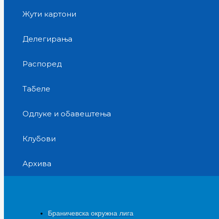
Жути картони
Делегирања
Распоред
Табеле
Одлуке и обавештења
Клубови
Архива
Браничевска окружна лига