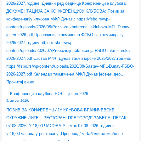
2026/2027.године. Дневни ред седнице Конференције клубова:
0
н
л
.
н
ДОКУМЕНТАЦИЈА ЗА КОНФЕРЕНЦИЈУ КЛУБОВА: Позив за
7
2
е
2
конференцију клубова МФЛ Дунав : https://fsbo.rs/wp-
.
0
т
0
content/uploads/2026/08/Poziv-za-konferenciju-klubova-MFL-Dunav-
2
2
о
2
jesen-2026.pdf Пропозиције такмичења ФСБО за такмичарску
0
6
2
6
2026/2027.годину https://fsbo.rs/wp-
2
.
0
.
content/uploads/2026/07/Propozicije-takmicenja-FSBO-takmicarska-
6
2
2026-2027.pdf Састав МФЛ Дунав такмичарске 2026/2027.године.
.
6
https://fsbo.rs/wp-content/uploads/2026/08/Sastav-MFL-Dunav-FSBO-
.
2026-2027.pdf Календар такмичења МФЛ Дунав јесењи део…
Прочитај више
Конференција клубова БОЛ – јесен 2026.
5. август 2026.
ПОЗИВ ЗА КОНФЕРЕНЦИЈУ КЛУБОВА БРАНИЧЕВСКЕ
ОКРУЖНЕ ЛИГЕ – РЕСТОРАН „ПРЕПОРОД“ ЗАБЕЛА, ПЕТАК
07.08.2026. У 18,00 ЧАСОВА У петак 07.08.2026.годиине
у 18,00 часова у ресторану „Препород“ у Забели одржаће се