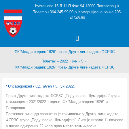
Пређи
Његошева 15 Л 11 П.Фах 94 12000 Пожаревац &
на
Телефон 064-245-99-00 & Комерцијална банка 205-
садржај
41648-80
Menu
ФК“Млади радник 1926″ првак Друге лиге кадета ФСРЗС
Почетак
2022
јун
5
ФК“Млади радник 1926″ првак Друге лиге кадета ФСРЗС
/
Uncategorized
/ Од:
j9yeh
/
5. јун 2022.
Првак Друге лиге кадета ФСРЗС „Подунавско Шумадијска“ група
такмичарске 2021/2022. године: ФК“Млади радник 1926″ из
Пожаревца
Протеклог викенда завршено је такмичење у Другој лиги кадета
ФСРЗС група „Подунавско Шумадијска“. Лигу је играло 11 клубова
а после одиграних 22 кола прво место такмичарске