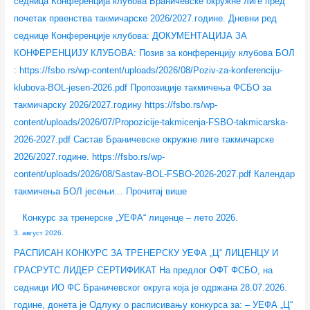
седница Конференција клубова Браничевске окружне лиге пред
почетак првенства такмичарске 2026/2027.године. Дневни ред
седнице Конференције клубова: ДОКУМЕНТАЦИЈА ЗА
КОНФЕРЕНЦИЈУ КЛУБОВА: Позив за конференцију клубова БОЛ
: https://fsbo.rs/wp-content/uploads/2026/08/Poziv-za-konferenciju-
klubova-BOL-jesen-2026.pdf Пропозиције такмичења ФСБО за
такмичарску 2026/2027.годину https://fsbo.rs/wp-
content/uploads/2026/07/Propozicije-takmicenja-FSBO-takmicarska-
2026-2027.pdf Састав Браничевске окружне лиге такмичарске
2026/2027.године. https://fsbo.rs/wp-
content/uploads/2026/08/Sastav-BOL-FSBO-2026-2027.pdf Календар
такмичења БОЛ јесењи…
Прочитај више
Конкурс за тренерске „УЕФА“ лиценце – лето 2026.
3. август 2026.
РАСПИСАН КОНКУРС ЗА ТРЕНЕРСКУ УЕФА „Ц“ ЛИЦЕНЦУ И
ГРАСРУТС ЛИДЕР СЕРТИФИКАТ На предлог ОФТ ФСБО, на
седници ИО ФС Браничевског округа која је одржана 28.07.2026.
године, донета је Одлуку о расписивању конкурса за: – УЕФА „Ц“