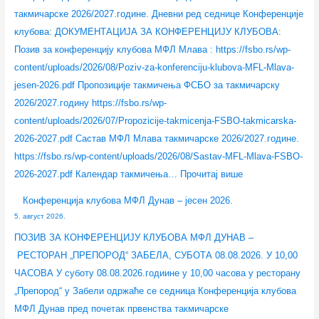
у
у
р
у
у
такмичарске 2026/2027.године. Дневни ред седнице Конференције
б
б
с
б
б
клубова: ДОКУМЕНТАЦИЈА ЗА КОНФЕРЕНЦИЈУ КЛУБОВА:
о
о
к
о
о
Позив за конференцију клубова МФЛ Млава : https://fsbo.rs/wp-
в
в
е
в
в
content/uploads/2026/08/Poziv-za-konferenciju-klubova-MFL-Mlava-
а
а
„
а
а
jesen-2026.pdf Пропозиције такмичења ФСБО за такмичарску
л
М
У
Б
М
2026/2027.годину https://fsbo.rs/wp-
и
Ф
Е
О
Ф
content/uploads/2026/07/Propozicije-takmicenja-FSBO-takmicarska-
г
Л
Ф
Л
Л
2026-2027.pdf Састав МФЛ Млава такмичарске 2026/2027.године.
а
Д
А
–
М
https://fsbo.rs/wp-content/uploads/2026/08/Sastav-MFL-Mlava-FSBO-
Ф
у
“
ј
л
2026-2027.pdf Календар такмичења…
Прочитај више
С
н
л
е
а
Конференција клубова МФЛ Дунав – јесен 2026.
Р
а
и
с
в
5. август 2026.
З
в
ц
е
а
ПОЗИВ ЗА КОНФЕРЕНЦИЈУ КЛУБОВА МФЛ ДУНАВ –
С
–
е
н
–
РЕСТОРАН „ПРЕПОРОД“ ЗАБЕЛА, СУБОТА 08.08.2026. У 10,00
–
ј
н
2
ј
ЧАСОВА У суботу 08.08.2026.годиине у 10,00 часова у ресторану
3
е
ц
0
е
„Препород“ у Забели одржаће се седница Конференција клубова
0
с
е
2
с
МФЛ Дунав пред почетак првенства такмичарске
.
е
–
6
е