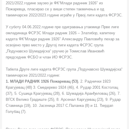
2021/2022.године заузео је ФК“Млади раднник 1926″ из
Пожаревца, пласирао се у виши степен такмичења и од
такмичарске 2022/2023.године играће у Првој лиги кадета ФСРЗС.
У суботу 04.06.2022.године пре одигравања утакмице Прве лиге
омладинаца ФСРЗС Млади радник 1926 – Златибор, капитену
кадета ФК“Млади радник 1926″ Александру Павловићу пехар за
освојено прво место у Другој лиги кадета ФСРЗС група
„Подунавско Шумадијска“ уручио је Томислав Ивановић
председник ФСБО и члан ИО ФСРЗС.
Табела Друге лиге кадета ФСРЗС група „Подунавско Шумадијска“
такмичарске 2021/2022.године:
1. МЛАДИ РАДНИК 1926 Пожаревац (53)
, 2. Раднички 1923
Крагујевац (48) 3. Смедерево 1924 (46), 4. Рудар 2001 Костолац
(37), 5. Сушица Крагујевац (28), 6. Шумадија Аранђеловац (26), 7.
ВГСК Велико Градиште (25), 8. Арсенал Каргујевац (23), 9. Рудар
Стамница (19), 10. Јасеница 2017 С.Паланка (8) и 11. Ђердап
Голубац (7).