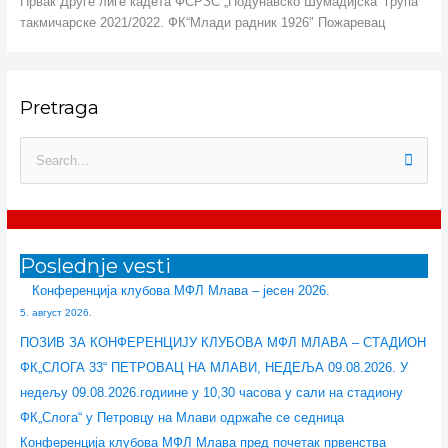
Првак Друге лиге кадета ФСРЗС „Подунавско Шумадијска“ група
такмичарске 2021/2022. ФК“Млади радник 1926″ Пожаревац
:
:
:
:
:
Pretraga
К
К
К
К
К
о
о
о
о
о
н
н
н
н
н
П
ф
ф
к
ф
ф
р
е
е
у
е
е
е
р
р
р
р
р
т
е
е
с
е
е
Poslednje vesti
р
н
н
з
н
н
а
Конференција клубова МФЛ Млава – јесен 2026.
ц
ц
а
ц
ц
г
5. август 2026.
и
и
т
и
и
а
ПОЗИВ ЗА КОНФЕРЕНЦИЈУ КЛУБОВА МФЛ МЛАВА – СТАДИОН
ј
ј
р
ј
ј
з
ФК„СЛОГА 33“ ПЕТРОВАЦ НА МЛАВИ, НЕДЕЉА 09.08.2026. У
е
а
е
а
а
а
недељу 09.08.2026.годиине у 10,30 часова у сали на стадиону
к
к
н
к
к
:
ФК„Слога“ у Петровцу на Млави одржаће се седница
л
л
е
л
л
Конференција клубова МФЛ Млава пред почетак првенства