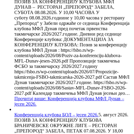
ПОЗИВ ЗА КОНФЕРЕНЦИЈУ КЛУБОВА МФЛ
ДУНАВ – РЕСТОРАН „ПРЕПОРОД“ ЗАБЕЛА,
СУБОТА 08.08.2026. У 10,00 ЧАСОВА У
суботу 08.08.2026.годиине у 10,00 часова у ресторану
„Препород“ у Забели одржаће се седница Конференција
клубова МФЛ Дунав пред почетак првенства
такмичарске 2026/2027.године. Дневни ред седнице
Конференције клубова: ДОКУМЕНТАЦИЈА ЗА
КОНФЕРЕНЦИЈУ КЛУБОВА: Позив за конференцију
клубова МФЛ Дунав : https://fsbo.rs/wp-
content/uploads/2026/08/Poziv-za-konferenciju-klubova-
MFL-Dunav-jesen-2026.pdf Пропозиције такмичења
ФСБО за такмичарску 2026/2027.годину
https://fsbo.rs/wp-content/uploads/2026/07/Propozicije-
takmicenja-FSBO-takmicarska-2026-2027.pdf Састав МФЛ
Дунав такмичарске 2026/2027.године. https://fsbo.rs/wp-
content/uploads/2026/08/Sastav-MFL-Dunav-FSBO-2026-
2027.pdf Календар такмичења МФЛ Дунав јесењи део…
Прочитај више
: Конференција клубова МФЛ Дунав –
јесен 2026.
Конференција клубова БОЛ – јесен 2026.
5. август 2026.
ПОЗИВ ЗА КОНФЕРЕНЦИЈУ КЛУБОВА
БРАНИЧЕВСКЕ ОКРУЖНЕ ЛИГЕ – РЕСТОРАН
„ПРЕПОРОД“ ЗАБЕЛА, ПЕТАК 07.08.2026. У 18,00