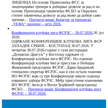
ЛИЦЕНЦА На основу Правилника ФСС за
лиценцирање тренера и добијање дозволе за рад и на
основу Пропозиција такмичења ФСБО за Окружни
степен такмичења дозволу за рад може да добије само
тренере…
Прочитај више
: Конкурс за тренерске
„УЕФА“ лиценце – лето 2026.
Конференције клубова лига ФСРЗС – 30.07.2026.
30. јул
2026.
ОДРЖАНЕ КОНФЕРЕНЦИЈЕ КЛУБОВА ЛИГА ФСР
ЗАПАДНЕ СРБИЈЕ – КОСТОЛАЦ 30.07.2026. У
четвртак 30.07.2026.године у сали ресторадна
„Дунавски Драгуљ“ у Костолцу одржане су
Конференције клубова лига ФСРЗС. На седници
Конференције клубова био је присутан и Небојша
Живановић председник ФСРЗС, Дарко Брадоњић
генерални секретар ФСРЗС, као и сви остали чланови
ИО ФСРЗС који су пре Конференције имали седницу
извршног одбора ФСРЗС. Међу присутним члановима
ИО ФСРЗС била је и Весна Ђорђевић председница
ФСБО.…
Прочитај више
: Конференције клубова лига
ФСРЗС – 30.07.2026.