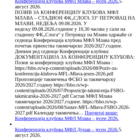
Конференција клубова МФЛ Млава – јесен 2026.
5.
август 2026.
ПОЗИВ ЗА КОНФЕРЕНЦИЈУ КЛУБОВА МФЛ
МЛАВА – СТАДИОН ФК„СЛОГА 33“ ПЕТРОВАЦ НА
МЛАВИ, НЕДЕЉА 09.08.2026. У
недељу 09.08.2026.годиине у 10,30 часова у сали на
стадиону ФК„Слога“ у Петровцу на Млави одржаће се
седница Конференција клубова МФЛ Млава пред
почетак првенства такмичарске 2026/2027.године.
Дневни ред седнице Конференције клубова:
ДОКУМЕНТАЦИЈА ЗА КОНФЕРЕНЦИЈУ КЛУБОВА:
Позив за конференцију клубова МФЛ Млава :
https://fsbo.rs/wp-content/uploads/2026/08/Poziv-za-
konferenciju-klubova-MFL-Mlava-jesen-2026.pdf
Пропозиције такмичења ФСБО за такмичарску
2026/2027.годину https://fsbo.rs/wp-
content/uploads/2026/07/Propozicije-takmicenja-FSBO-
takmicarska-2026-2027.pdf Састав МФЛ Млава
такмичарске 2026/2027.године. https://fsbo.rs/wp-
content/uploads/2026/08/Sastav-MFL-Mlava-FSBO-2026-
2027.pdf Календар такмичења…
Прочитај више
:
Конференција клубова МФЛ Млава – јесен 2026.
Конференција клубова МФЛ Дунав – јесен 2026.
5.
август 2026.