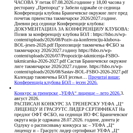
ЧАСОВА У петак 07.08.2026.годиине у 18,00 часова у
ресторану „Препород“ у Забели одржаће се седница
Конференција клубова Браничевске окружне лиге пред
почетак првенства такмичарске 2026/2027.године.
Дневни ред седнице Конференције клубова:
ДОКУМЕНТАЦИЈА ЗА КОНФЕРЕНЦИЈУ КЛУБОВА:
Позив за конференцију клубова БОЛ : https://fsbo.rs/wp-
content/uploads/2026/08/Poziv-za-konferenciju-klubova-
BOL-jesen-2026.pdf Пропозиције такмичења ФСБО за
такмичарску 2026/2027.годину https://fsbo.rs/wp-
content/uploads/2026/07/Propozicije-takmicenja-FSBO-
takmicarska-2026-2027.pdf Састав Браничевске окружне
лиге такмичарске 2026/2027.године. https://fsbo.rs/wp-
content/uploads/2026/08/Sastav-BOL-FSBO-2026-2027.pdf
Календар такмичења БОЛ јесењи…
Прочитај више
:
Конференција клубова БОЛ – јесен 2026.
Конкурс за тренерске „УЕФА“ лиценце – лето 2026.
3.
август 2026.
РАСПИСАН КОНКУРС ЗА ТРЕНЕРСКУ УЕФА „Ц“
ЛИЦЕНЦУ И ГРАСРУТС ЛИДЕР СЕРТИФИКАТ На
предлог ОФТ ФСБО, на седници ИО ФС Браничевског
округа која је одржана 28.07.2026. године, донета је
Одлуку о расписивању конкурса за: – УЕФА „Ц“
лиценцу и – Грасрутс лидер сертификат УЕФА „Ц“