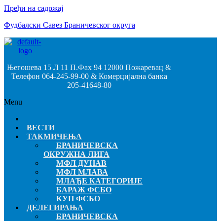
Пређи на садржај
Фудбалски Савез Браничевског округа
Његошева 15 Л 11 П.Фах 94 12000 Пожаревац &
Телефон 064-245-99-00 & Комерцијална банка
205-41648-80
Menu
ВЕСТИ
ТАКМИЧЕЊА
БРАНИЧЕВСКА
ОКРУЖНА ЛИГА
МФЛ ДУНАВ
МФЛ МЛАВА
МЛАЂЕ КАТЕГОРИЈЕ
БАРАЖ ФСБО
КУП ФСБО
ДЕЛЕГИРАЊА
БРАНИЧЕВСКА