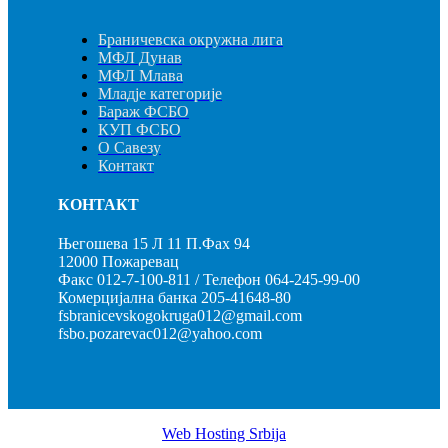
Браничевска окружна лига
МФЛ Дунав
МФЛ Млава
Младје категорије
Бараж ФСБО
КУП ФСБО
О Савезу
Контакт
КОНТАКТ
Његошева 15 Л 11 П.Фах 94
12000 Пожаревац
Факс 012-7-100-811 / Телефон 064-245-99-00
Комерцијална банка 205-41648-80
fsbranicevskogokruga012@gmail.com
fsbo.pozarevac012@yahoo.com
Web Hosting Srbija