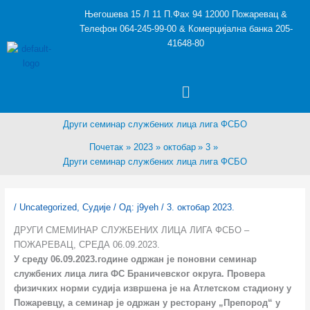
Пређи
Његошева 15 Л 11 П.Фах 94 12000 Пожаревац &
на
Телефон 064-245-99-00 & Комерцијална банка 205-
садржај
41648-80
Menu
Други семинар службених лица лига ФСБО
Почетак
2023
октобар
3
Други семинар службених лица лига ФСБО
/
Uncategorized
,
Судије
/ Од:
j9yeh
/
3. октобар 2023.
ДРУГИ СМЕМИНАР СЛУЖБЕНИХ ЛИЦА ЛИГА ФСБО –
ПОЖАРЕВАЦ, СРЕДА 06.09.2023.
У среду 06.09.2023.године одржан је поновни семинар
службених лица лига ФС Браничевског округа. Провера
физичких норми судија извршена је на Атлетском стадиону у
Пожаревцу, а семинар је одржан у ресторану „Препород“ у