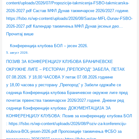
а
Д
8
А
–
content/uploads/2026/07/Propozicije-takmicenja-FSBO-takmicarska-
Ф
у
.
“
ј
2026-2027.pdf Састав МФЛ Дунав такмичарске 2026/2027.године.
С
н
0
л
е
https://fsbo.rs/wp-content/uploads/2026/08/Sastav-MFL-Dunav-FSBO-
Р
а
7
и
с
2026-2027.pdf Календар такмичења МФЛ Дунав јесењи део…
З
в
.
ц
е
Прочитај више
С
–
2
е
н
Конференција клубова БОЛ – јесен 2026.
–
ј
0
н
2
5. август 2026.
3
е
2
ц
0
ПОЗИВ ЗА КОНФЕРЕНЦИЈУ КЛУБОВА БРАНИЧЕВСКЕ
0
с
6
е
2
ОКРУЖНЕ ЛИГЕ – РЕСТОРАН „ПРЕПОРОД“ ЗАБЕЛА, ПЕТАК
.
е
.
–
6
07.08.2026. У 18,00 ЧАСОВА У петак 07.08.2026.годиине
0
н
л
.
у 18,00 часова у ресторану „Препород“ у Забели одржаће се
7
2
е
седница Конференција клубова Браничевске окружне лиге пред
.
0
т
почетак првенства такмичарске 2026/2027.године. Дневни ред
2
2
о
седнице Конференције клубова: ДОКУМЕНТАЦИЈА ЗА
0
6
2
КОНФЕРЕНЦИЈУ КЛУБОВА: Позив за конференцију клубова БОЛ
2
.
0
: https://fsbo.rs/wp-content/uploads/2026/08/Poziv-za-konferenciju-
6
2
klubova-BOL-jesen-2026.pdf Пропозиције такмичења ФСБО за
.
6