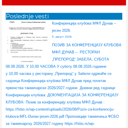
е
р
р
н
р
р
т
е
е
а
с
е
Poslednje vesti
р
н
н
с
з
н
а
Конференција клубова МФЛ Дунав –
ц
ц
е
а
ц
г
јесен 2026.
и
и
д
т
и
а
5. август 2026.
ј
ј
н
р
ј
з
ПОЗИВ ЗА КОНФЕРЕНЦИЈУ КЛУБОВА
е
а
и
е
а
а
МФЛ ДУНАВ – РЕСТОРАН
к
к
ц
н
к
:
„ПРЕПОРОД“ ЗАБЕЛА, СУБОТА
л
л
а
е
л
08.08.2026. У 10,00 ЧАСОВА У суботу 08.08.2026.годиине
у
у
И
р
у
у 10,00 часова у ресторану „Препород“ у Забели одржаће се
б
б
О
с
б
седница Конференција клубова МФЛ Дунав пред почетак
о
о
Ф
к
о
првенства такмичарске 2026/2027.године. Дневни ред седнице
в
в
С
е
в
Конференције клубова: ДОКУМЕНТАЦИЈА ЗА КОНФЕРЕНЦИЈУ
а
а
Б
„
а
КЛУБОВА: Позив за конференцију клубова МФЛ Дунав :
л
М
О
У
Б
https://fsbo.rs/wp-content/uploads/2026/08/Poziv-za-konferenciju-
и
Ф
–
Е
О
klubova-MFL-Dunav-jesen-2026.pdf Пропозиције такмичења ФСБО
г
Л
2
Ф
Л
за такмичарску 2026/2027.годину https://fsbo.rs/wp-