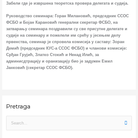
Забели где је извршена теоретска провера делегата и судија.
Руководство семинара: Горан Милановић, председник ССОС
ФСБО и Бојан Карановић генерални секретар ФСБО, на
затварању семинара поздравили су све присутне делегате и
судије на семинару и пожелели им срећу у јесењем делу
првенства, семинар је спровела комисија у саставу: Зоран
Демић (председник КУС-а ССОС ФСБО) и чланови комисије:
Срђан Грујић, Златко Стокић и Ненад Илић, за
админисдтрацију и оранизацију био је задужен Емил
Јанковић (секретар ССОС ФСБО).
:
:
:
:
:
Pretraga
К
К
О
К
К
о
о
д
о
о
н
н
р
н
н
П
ф
ф
ж
к
ф
р
е
е
а
у
е