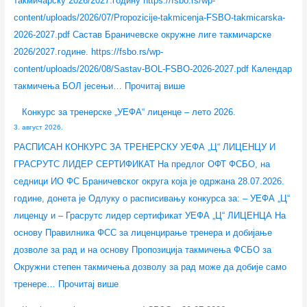
такмичарску 2026/2027.годину https://fsbo.rs/wp-
.
content/uploads/2026/07/Propozicije-takmicenja-FSBO-takmicarska-
2026-2027.pdf Састав Браничевске окружне лиге такмичарске
2026/2027.године. https://fsbo.rs/wp-
content/uploads/2026/08/Sastav-BOL-FSBO-2026-2027.pdf Календар
такмичења БОЛ јесењи…
Прочитај више
Конкурс за тренерске „УЕФА“ лиценце – лето 2026.
3. август 2026.
РАСПИСАН КОНКУРС ЗА ТРЕНЕРСКУ УЕФА „Ц“ ЛИЦЕНЦУ И
ГРАСРУТС ЛИДЕР СЕРТИФИКАТ На предлог ОФТ ФСБО, на
седници ИО ФС Браничевског округа која је одржана 28.07.2026.
године, донета је Одлуку о расписивању конкурса за: – УЕФА „Ц“
лиценцу и – Грасрутс лидер сертификат УЕФА „Ц“ ЛИЦЕНЦА На
основу Правилника ФСС за лиценцирање тренера и добијање
дозволе за рад и на основу Пропозиција такмичења ФСБО за
Окружни степен такмичења дозволу за рад може да добије само
тренере…
Прочитај више