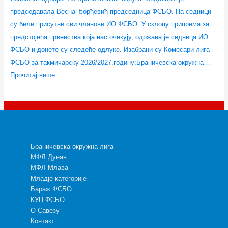
председавала Весна Ђорђевић председница ФСБО. На седници
су били присутни сви чланови ИО ФСБО. У склопу припрема за
предстојећа првенства која нас очекују, одржана је седница ИО
ФСБО и донете су следеће одлуке. Изабрани су Комесари лига
ФСБО за такмичарску 2026/2027.годину:Браничевска окружна…
Прочитај више
Браничевска окружна лига
МФЛ Дунав
МФЛ Млава
Младје категорије
Бараж ФСБО
КУП ФСБО
О Савезу
Контакт