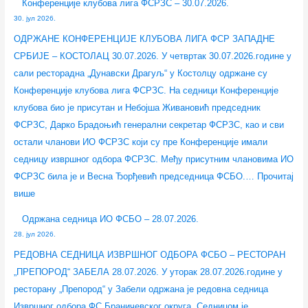
Конференције клубова лига ФСРЗС – 30.07.2026.
30. јул 2026.
ОДРЖАНЕ КОНФЕРЕНЦИЈЕ КЛУБОВА ЛИГА ФСР ЗАПАДНЕ
СРБИЈЕ – КОСТОЛАЦ 30.07.2026. У четвртак 30.07.2026.године у
сали ресторадна „Дунавски Драгуљ“ у Костолцу одржане су
Конференције клубова лига ФСРЗС. На седници Конференције
клубова био је присутан и Небојша Живановић председник
ФСРЗС, Дарко Брадоњић генерални секретар ФСРЗС, као и сви
остали чланови ИО ФСРЗС који су пре Конференције имали
седницу извршног одбора ФСРЗС. Међу присутним члановима ИО
ФСРЗС била је и Весна Ђорђевић председница ФСБО.…
Прочитај
више
Одржана седница ИО ФСБО – 28.07.2026.
28. јул 2026.
РЕДОВНА СЕДНИЦА ИЗВРШНОГ ОДБОРА ФСБО – РЕСТОРАН
„ПРЕПОРОД“ ЗАБЕЛА 28.07.2026. У уторак 28.07.2026.године у
ресторану „Препород“ у Забели одржана је редовна седница
Извршног одбора ФС Браничевског округа. Седницом је