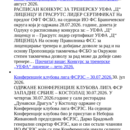
август 2026.
РАСПИСАН КОНКУРС ЗА ТРЕНЕРСКУ УЕФА „Ц“
ЛИЦЕНЦУ И ГРАСРУТС ЛИДЕР СЕРТИФИКАТ На
предлог ОФТ ФСБО, на седници ИО ФС Браничевског
округа која је одржана 28.07.2026. године, донета је
Одлуку о расписивању конкурса за: – УЕФА „Ц“
лиценцу и – Грасрутс лидер сертификат УЕФА „Ц“
ЛИЦЕНЦА На основу Правилника ФСС за
лиценцирање тренера и добијање дозволе за рад и на
основу Пропозиција такмичења ФСБО за Окружни
степен такмичења дозволу за рад може да добије само
тренере…
Прочитај више
: Конкурс за тренерске
„УЕФА“ лиценце – лето 2026.
Конференције клубова лига ФСРЗС – 30.07.2026.
30. јул
2026.
ОДРЖАНЕ КОНФЕРЕНЦИЈЕ КЛУБОВА ЛИГА ФСР
ЗАПАДНЕ СРБИЈЕ – КОСТОЛАЦ 30.07.2026. У
четвртак 30.07.2026.године у сали ресторадна
„Дунавски Драгуљ“ у Костолцу одржане су
Конференције клубова лига ФСРЗС. На седници
Конференције клубова био је присутан и Небојша
Живановић председник ФСРЗС, Дарко Брадоњић
генерални секретар ФСРЗС, као и сви остали чланови
ИО ФСРЗС који су пре Конференције имали седницу