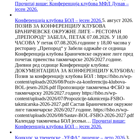
Прочитај више
: Конференција клубова МФЛ Дунав –
јесен 2026.
Конференција клубова БОЛ – јесен 2026.
5. август 2026.
ПОЗИВ ЗА КОНФЕРЕНЦИЈУ КЛУБОВА
БРАНИЧЕВСКЕ ОКРУЖНЕ ЛИГЕ – РЕСТОРАН
„ПРЕПОРОД“ ЗАБЕЛА, ПЕТАК 07.08.2026. У 18,00
ЧАСОВА У петак 07.08.2026.годиине у 18,00 часова у
ресторану „Препород“ у Забели одржаће се седница
Конференција клубова Браничевске окружне лиге пред
почетак првенства такмичарске 2026/2027.године.
Дневни ред седнице Конференције клубова:
ДОКУМЕНТАЦИЈА ЗА КОНФЕРЕНЦИЈУ КЛУБОВА:
Позив за конференцију клубова БОЛ : https://fsbo.rs/wp-
content/uploads/2026/08/Poziv-za-konferenciju-klubova-
BOL-jesen-2026.pdf Пропозиције такмичења ФСБО за
такмичарску 2026/2027.годину https://fsbo.rs/wp-
content/uploads/2026/07/Propozicije-takmicenja-FSBO-
takmicarska-2026-2027.pdf Састав Браничевске окружне
лиге такмичарске 2026/2027.године. https://fsbo.rs/wp-
content/uploads/2026/08/Sastav-BOL-FSBO-2026-2027.pdf
Календар такмичења БОЛ јесењи…
Прочитај више
:
Конференција клубова БОЛ – јесен 2026.
Конкурс за тренерске „УЕФА“ лиценце – лето 2026.
3.