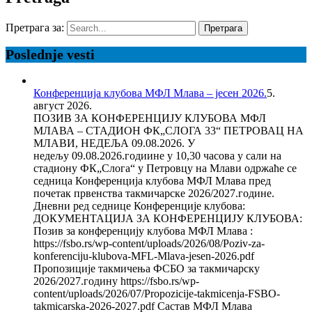
Претрага за:
Poslednje vesti
Конференција клубова МФЛ Млава – јесен 2026.
5.
август 2026.
ПОЗИВ ЗА КОНФЕРЕНЦИЈУ КЛУБОВА МФЛ
МЛАВА – СТАДИОН ФК„СЛОГА 33“ ПЕТРОВАЦ НА
МЛАВИ, НЕДЕЉА 09.08.2026. У
недељу 09.08.2026.годиине у 10,30 часова у сали на
стадиону ФК„Слога“ у Петровцу на Млави одржаће се
седница Конференција клубова МФЛ Млава пред
почетак првенства такмичарске 2026/2027.године.
Дневни ред седнице Конференције клубова:
ДОКУМЕНТАЦИЈА ЗА КОНФЕРЕНЦИЈУ КЛУБОВА:
Позив за конференцију клубова МФЛ Млава :
https://fsbo.rs/wp-content/uploads/2026/08/Poziv-za-
konferenciju-klubova-MFL-Mlava-jesen-2026.pdf
Пропозиције такмичења ФСБО за такмичарску
2026/2027.годину https://fsbo.rs/wp-
content/uploads/2026/07/Propozicije-takmicenja-FSBO-
takmicarska-2026-2027.pdf Састав МФЛ Млава