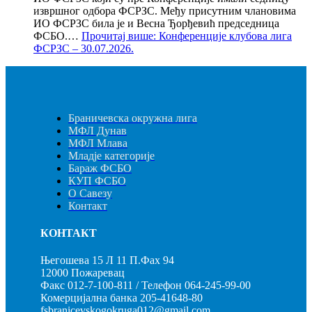
извршног одбора ФСРЗС. Међу присутним члановима
ИО ФСРЗС била је и Весна Ђорђевић председница
ФСБО.…
Прочитај више
: Конференције клубова лига
ФСРЗС – 30.07.2026.
Браничевска окружна лига
МФЛ Дунав
МФЛ Млава
Младје категорије
Бараж ФСБО
КУП ФСБО
О Савезу
Контакт
КОНТАКТ
Његошева 15 Л 11 П.Фах 94
12000 Пожаревац
Факс 012-7-100-811 / Телефон 064-245-99-00
Комерцијална банка 205-41648-80
fsbranicevskogokruga012@gmail.com