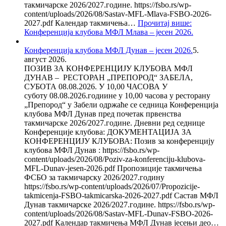
такмичарске 2026/2027.године. https://fsbo.rs/wp-
content/uploads/2026/08/Sastav-MFL-Mlava-FSBO-2026-
2027.pdf Календар такмичења…
Прочитај више
:
Конференција клубова МФЛ Млава – јесен 2026.
Конференција клубова МФЛ Дунав – јесен 2026.
5.
август 2026.
ПОЗИВ ЗА КОНФЕРЕНЦИЈУ КЛУБОВА МФЛ
ДУНАВ – РЕСТОРАН „ПРЕПОРОД“ ЗАБЕЛА,
СУБОТА 08.08.2026. У 10,00 ЧАСОВА У
суботу 08.08.2026.годиине у 10,00 часова у ресторану
„Препород“ у Забели одржаће се седница Конференција
клубова МФЛ Дунав пред почетак првенства
такмичарске 2026/2027.године. Дневни ред седнице
Конференције клубова: ДОКУМЕНТАЦИЈА ЗА
КОНФЕРЕНЦИЈУ КЛУБОВА: Позив за конференцију
клубова МФЛ Дунав : https://fsbo.rs/wp-
content/uploads/2026/08/Poziv-za-konferenciju-klubova-
MFL-Dunav-jesen-2026.pdf Пропозиције такмичења
ФСБО за такмичарску 2026/2027.годину
https://fsbo.rs/wp-content/uploads/2026/07/Propozicije-
takmicenja-FSBO-takmicarska-2026-2027.pdf Састав МФЛ
Дунав такмичарске 2026/2027.године. https://fsbo.rs/wp-
content/uploads/2026/08/Sastav-MFL-Dunav-FSBO-2026-
2027.pdf Календар такмичења МФЛ Дунав јесењи део…