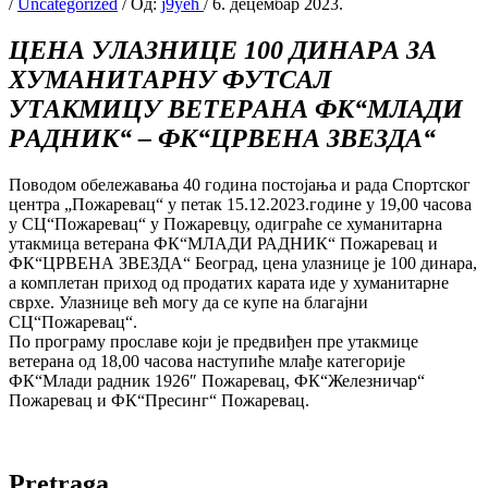
/
Uncategorized
/ Од:
j9yeh
/
6. децембар 2023.
ЦЕНА УЛАЗНИЦЕ 100 ДИНАРА ЗА
ХУМАНИТАРНУ ФУТСАЛ
УТАКМИЦУ ВЕТЕРАНА ФК“МЛАДИ
РАДНИК“ – ФК“ЦРВЕНА ЗВЕЗДА“
Поводом обележавања 40 година постојања и рада Спортског
центра „Пожаревац“ у петак 15.12.2023.године у 19,00 часова
у СЦ“Пожаревац“ у Пожаревцу, одиграће се хуманитарна
утакмица ветерана ФК“МЛАДИ РАДНИК“ Пожаревац и
ФК“ЦРВЕНА ЗВЕЗДА“ Београд, цена улазнице је 100 динара,
а комплетан приход од продатих карата иде у хуманитарне
сврхе. Улазнице већ могу да се купе на благајни
СЦ“Пожаревац“.
По програму прославе који је предвиђен пре утакмице
ветерана од 18,00 часова наступиће млађе категорије
ФК“Млади радник 1926″ Пожаревац, ФК“Железничар“
Пожаревац и ФК“Пресинг“ Пожаревац.
Pretraga