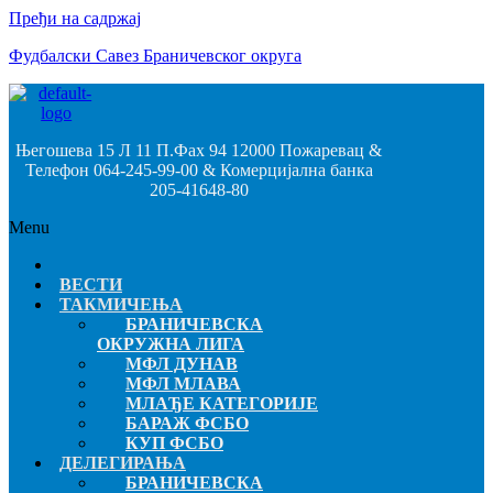
Пређи на садржај
Фудбалски Савез Браничевског округа
Његошева 15 Л 11 П.Фах 94 12000 Пожаревац &
Телефон 064-245-99-00 & Комерцијална банка
205-41648-80
Menu
ВЕСТИ
ТАКМИЧЕЊА
БРАНИЧЕВСКА
ОКРУЖНА ЛИГА
МФЛ ДУНАВ
МФЛ МЛАВА
МЛАЂЕ КАТЕГОРИЈЕ
БАРАЖ ФСБО
КУП ФСБО
ДЕЛЕГИРАЊА
БРАНИЧЕВСКА