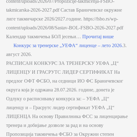
content/uploads/2026/07/Propozicije-takmicenja-FSBO-
takmicarska-2026-2027.pdf Састав Браничевске окружне
лиге такмичарске 2026/2027.године. https://fsbo.rs/wp-
content/uploads/2026/08/Sastav-BOL-FSBO-2026-2027.pdf
Календар такмичења БОЛ јесењи…
Прочитај више
Конкурс за тренерске „УЕФА“ лиценце – лето 2026.
3.
август 2026.
РАСПИСАН КОНКУРС ЗА ТРЕНЕРСКУ УЕФА „Ц“
ЛИЦЕНЦУ И ГРАСРУТС ЛИДЕР СЕРТИФИКАТ На
предлог ОФТ ФСБО, на седници ИО ФС Браничевског
округа која је одржана 28.07.2026. године, донета је
Одлуку о расписивању конкурса за: – УЕФА „Ц“
лиценцу и – Грасрутс лидер сертификат УЕФА „Ц“
ЛИЦЕНЦА На основу Правилника ФСС за лиценцирање
тренера и добијање дозволе за рад и на основу
Пропозиција такмичења ФСБО за Окружни степен