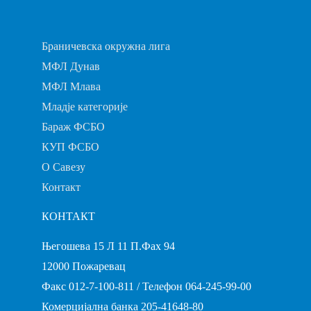
Браничевска окружна лига
МФЛ Дунав
МФЛ Млава
Младје категорије
Бараж ФСБО
КУП ФСБО
О Савезу
Контакт
КОНТАКТ
Његошева 15 Л 11 П.Фах 94
12000 Пожаревац
Факс 012-7-100-811 / Телефон 064-245-99-00
Комерцијална банка 205-41648-80