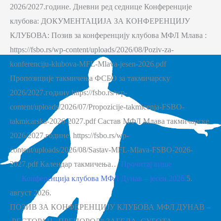
2026/2027.године. Дневни ред седнице Конференције
клубова: ДОКУМЕНТАЦИЈА ЗА КОНФЕРЕНЦИЈУ
КЛУБОВА: Позив за конференцију клубова МФЛ Млава :
https://fsbo.rs/wp-content/uploads/2026/08/Poziv-za-
konferenciju-klubova-MFL-Mlava-jesen-2026.pdf
Пропозиције такмичења ФСБО за такмичарску
2026/2027.годину https://fsbo.rs/wp-
content/uploads/2026/07/Propozicije-takmicenja-FSBO-
takmicarska-2026-2027.pdf Састав МФЛ Млава такмичарске
2026/2027.године. https://fsbo.rs/wp-
content/uploads/2026/08/Sastav-MFL-Mlava-FSBO-2026-
2027.pdf Календар такмичења…
Прочитај више
Конференција клубова МФЛ Дунав – јесен 2026.
5.
август 2026.
ПОЗИВ ЗА КОНФЕРЕНЦИЈУ КЛУБОВА МФЛ ДУНАВ –