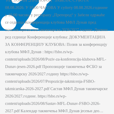
РЕСТОРАН „ПРЕПОРОД“ ЗАБЕЛА, СУБОТА
08.08.2026. У 10,00 ЧАСОВА У суботу 08.08.2026.годиине
у 10,00 часова у ресторану „Препород“ у Забели одржаће
се седница Конференција клубова МФЛ Дунав пред
почетак првенства такмичарске 2026/2027.године. Дневни
ред седнице Конференције клубова: ДОКУМЕНТАЦИЈА
ЗА КОНФЕРЕНЦИЈУ КЛУБОВА: Позив за конференцију
клубова МФЛ Дунав : https://fsbo.rs/wp-
content/uploads/2026/08/Poziv-za-konferenciju-klubova-MFL-
Dunav-jesen-2026.pdf Пропозиције такмичења ФСБО за
такмичарску 2026/2027.годину https://fsbo.rs/wp-
content/uploads/2026/07/Propozicije-takmicenja-FSBO-
takmicarska-2026-2027.pdf Састав МФЛ Дунав такмичарске
2026/2027.године. https://fsbo.rs/wp-
content/uploads/2026/08/Sastav-MFL-Dunav-FSBO-2026-
2027.pdf Календар такмичења МФЛ Дунав јесењи део…