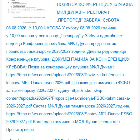
ПОЗИВ ЗА КОНФЕРЕНЦИЈУ КЛУБОВА
–
ј
н
2
ј
МФЛ ДУНАВ – РЕСТОРАН
3
е
ц
0
е
„ПРЕПОРОД“ ЗАБЕЛА, СУБОТА
0
с
е
2
с
08.08.2026. У 10,00 ЧАСОВА У суботу 08.08.2026.годиине
.
е
–
6
е
у 10,00 часова у ресторану „Препород“ у Забели одржаће се
0
н
л
.
н
седница Конференција клубова МФЛ Дунав пред почетак
7
2
е
2
првенства такмичарске 2026/2027.године. Дневни ред седнице
.
0
т
0
Конференције клубова: ДОКУМЕНТАЦИЈА ЗА КОНФЕРЕНЦИЈУ
2
2
о
2
КЛУБОВА: Позив за конференцију клубова МФЛ Дунав :
0
6
2
6
https://fsbo.rs/wp-content/uploads/2026/08/Poziv-za-konferenciju-
2
.
0
.
klubova-MFL-Dunav-jesen-2026.pdf Пропозиције такмичења ФСБО
6
2
за такмичарску 2026/2027.годину https://fsbo.rs/wp-
.
6
content/uploads/2026/07/Propozicije-takmicenja-FSBO-takmicarska-
.
2026-2027.pdf Састав МФЛ Дунав такмичарске 2026/2027.године.
https://fsbo.rs/wp-content/uploads/2026/08/Sastav-MFL-Dunav-FSBO-
2026-2027.pdf Календар такмичења МФЛ Дунав јесењи део…
Прочитај више