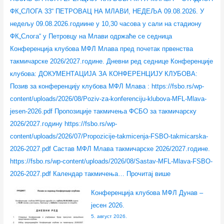
ј
ј
р
ј
ј
з
ФК„СЛОГА 33“ ПЕТРОВАЦ НА МЛАВИ, НЕДЕЉА 09.08.2026. У
е
а
е
а
а
а
недељу 09.08.2026.годиине у 10,30 часова у сали на стадиону
к
к
н
к
к
:
ФК„Слога“ у Петровцу на Млави одржаће се седница
л
л
е
л
л
Конференција клубова МФЛ Млава пред почетак првенства
у
у
р
у
у
такмичарске 2026/2027.године. Дневни ред седнице Конференције
б
б
с
б
б
клубова: ДОКУМЕНТАЦИЈА ЗА КОНФЕРЕНЦИЈУ КЛУБОВА:
о
о
к
о
о
Позив за конференцију клубова МФЛ Млава : https://fsbo.rs/wp-
в
в
е
в
в
content/uploads/2026/08/Poziv-za-konferenciju-klubova-MFL-Mlava-
а
а
„
а
а
jesen-2026.pdf Пропозиције такмичења ФСБО за такмичарску
л
М
У
Б
М
2026/2027.годину https://fsbo.rs/wp-
и
Ф
Е
О
Ф
content/uploads/2026/07/Propozicije-takmicenja-FSBO-takmicarska-
г
Л
Ф
Л
Л
2026-2027.pdf Састав МФЛ Млава такмичарске 2026/2027.године.
а
Д
А
–
М
https://fsbo.rs/wp-content/uploads/2026/08/Sastav-MFL-Mlava-FSBO-
Ф
у
“
ј
л
2026-2027.pdf Календар такмичења…
Прочитај више
С
н
л
е
а
Конференција клубова МФЛ Дунав –
Р
а
и
с
в
јесен 2026.
З
в
ц
е
а
5. август 2026.
С
–
е
н
–