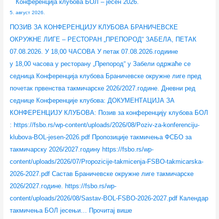
Конференција клубова БОЛ – јесен 2026.
5. август 2026.
ПОЗИВ ЗА КОНФЕРЕНЦИЈУ КЛУБОВА БРАНИЧЕВСКЕ
ОКРУЖНЕ ЛИГЕ – РЕСТОРАН „ПРЕПОРОД“ ЗАБЕЛА, ПЕТАК
07.08.2026. У 18,00 ЧАСОВА У петак 07.08.2026.годиине
у 18,00 часова у ресторану „Препород“ у Забели одржаће се
седница Конференција клубова Браничевске окружне лиге пред
почетак првенства такмичарске 2026/2027.године. Дневни ред
седнице Конференције клубова: ДОКУМЕНТАЦИЈА ЗА
КОНФЕРЕНЦИЈУ КЛУБОВА: Позив за конференцију клубова БОЛ
: https://fsbo.rs/wp-content/uploads/2026/08/Poziv-za-konferenciju-
klubova-BOL-jesen-2026.pdf Пропозиције такмичења ФСБО за
такмичарску 2026/2027.годину https://fsbo.rs/wp-
content/uploads/2026/07/Propozicije-takmicenja-FSBO-takmicarska-
2026-2027.pdf Састав Браничевске окружне лиге такмичарске
2026/2027.године. https://fsbo.rs/wp-
content/uploads/2026/08/Sastav-BOL-FSBO-2026-2027.pdf Календар
такмичења БОЛ јесењи…
Прочитај више