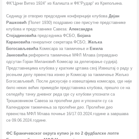
ФК“Црни Витез 1924″ из Калишта и ФК“Рудар“ из Крепољина.
Седницу је отворио председник конфернције клубова
Дејан
Рашковић
(Полет 1930) поздравио све присутне представнике
клубова и представнике Савеза:
Александра
Стојадиновића
председника ФСБО,
Бојана
Карановића
генералног секретара ФСБО,
Жељка
Богосављевића
Комесара за такмичење и
Емила
Јанковића
референта такмичење МФЛ Млава (оправдано
одсутан Горан Милановић Комесар за делегирање судија).
Представницима клубова у кратким цртама свој Извештај о раду у
јесењем делу првенства изнео је Комесар за такмичење Жељко
Богосављевић. После дискусије о извештајима комесара, где није
било неких већих примедби представника клубова, прешло се на
селедећу тачку дневног реда где су клубови упознати са
Трошковником Савеза за пролећни део и упознати су са
Календаром такмичења за пролећни део. Пролећни део
првенства МФЛ Млава почиње 16/17.03.2024.године а завршава
се 09.06.2024.године.
ФС Браничевског округа купио је по 2 фудбалске лопте