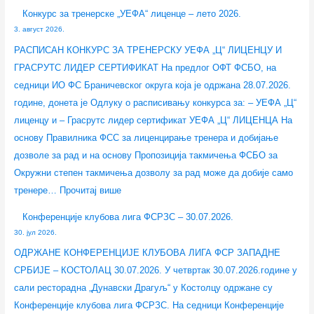
Конкурс за тренерске „УЕФА“ лиценце – лето 2026.
3. август 2026.
РАСПИСАН КОНКУРС ЗА ТРЕНЕРСКУ УЕФА „Ц“ ЛИЦЕНЦУ И
ГРАСРУТС ЛИДЕР СЕРТИФИКАТ На предлог ОФТ ФСБО, на
седници ИО ФС Браничевског округа која је одржана 28.07.2026.
године, донета је Одлуку о расписивању конкурса за: – УЕФА „Ц“
лиценцу и – Грасрутс лидер сертификат УЕФА „Ц“ ЛИЦЕНЦА На
основу Правилника ФСС за лиценцирање тренера и добијање
дозволе за рад и на основу Пропозиција такмичења ФСБО за
Окружни степен такмичења дозволу за рад може да добије само
тренере…
Прочитај више
Конференције клубова лига ФСРЗС – 30.07.2026.
30. јул 2026.
ОДРЖАНЕ КОНФЕРЕНЦИЈЕ КЛУБОВА ЛИГА ФСР ЗАПАДНЕ
СРБИЈЕ – КОСТОЛАЦ 30.07.2026. У четвртак 30.07.2026.године у
сали ресторадна „Дунавски Драгуљ“ у Костолцу одржане су
Конференције клубова лига ФСРЗС. На седници Конференције