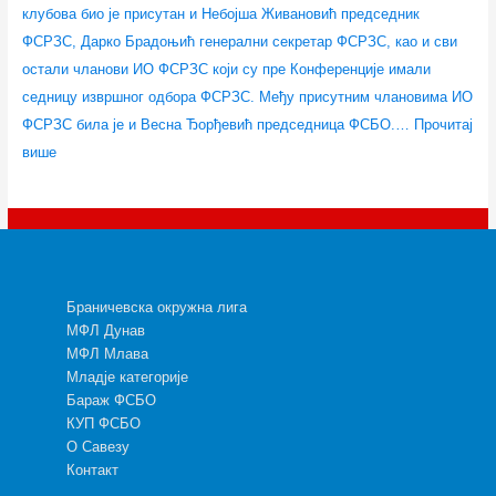
клубова био је присутан и Небојша Живановић председник
ФСРЗС, Дарко Брадоњић генерални секретар ФСРЗС, као и сви
остали чланови ИО ФСРЗС који су пре Конференције имали
седницу извршног одбора ФСРЗС. Међу присутним члановима ИО
ФСРЗС била је и Весна Ђорђевић председница ФСБО.…
Прочитај
више
Браничевска окружна лига
МФЛ Дунав
МФЛ Млава
Младје категорије
Бараж ФСБО
КУП ФСБО
О Савезу
Контакт