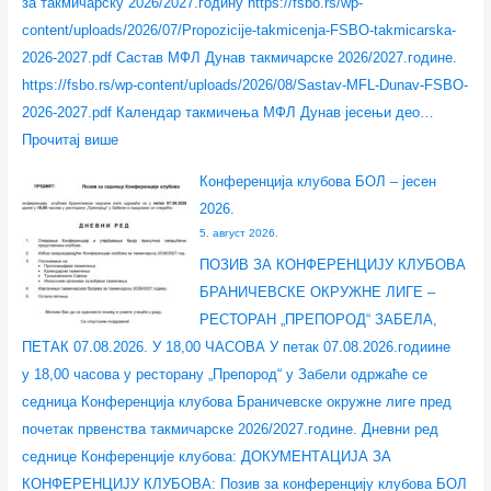
за такмичарску 2026/2027.годину https://fsbo.rs/wp-
content/uploads/2026/07/Propozicije-takmicenja-FSBO-takmicarska-
2026-2027.pdf Састав МФЛ Дунав такмичарске 2026/2027.године.
https://fsbo.rs/wp-content/uploads/2026/08/Sastav-MFL-Dunav-FSBO-
2026-2027.pdf Календар такмичења МФЛ Дунав јесењи део…
Прочитај више
Конференција клубова БОЛ – јесен
2026.
5. август 2026.
ПОЗИВ ЗА КОНФЕРЕНЦИЈУ КЛУБОВА
БРАНИЧЕВСКЕ ОКРУЖНЕ ЛИГЕ –
РЕСТОРАН „ПРЕПОРОД“ ЗАБЕЛА,
ПЕТАК 07.08.2026. У 18,00 ЧАСОВА У петак 07.08.2026.годиине
у 18,00 часова у ресторану „Препород“ у Забели одржаће се
седница Конференција клубова Браничевске окружне лиге пред
почетак првенства такмичарске 2026/2027.године. Дневни ред
седнице Конференције клубова: ДОКУМЕНТАЦИЈА ЗА
КОНФЕРЕНЦИЈУ КЛУБОВА: Позив за конференцију клубова БОЛ