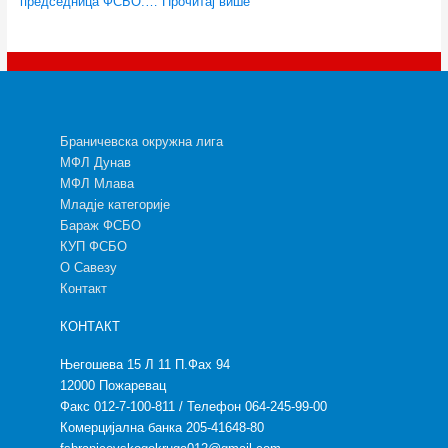
председница ФСБО.…
Прочитај више
Браничевска окружна лига
МФЛ Дунав
МФЛ Млава
Младје категорије
Бараж ФСБО
КУП ФСБО
О Савезу
Контакт
КОНТАКТ
Његошева 15 Л 11 П.Фах 94
12000 Пожаревац
Факс 012-7-100-811 / Телефон 064-245-99-00
Комерцијална банка 205-41648-80