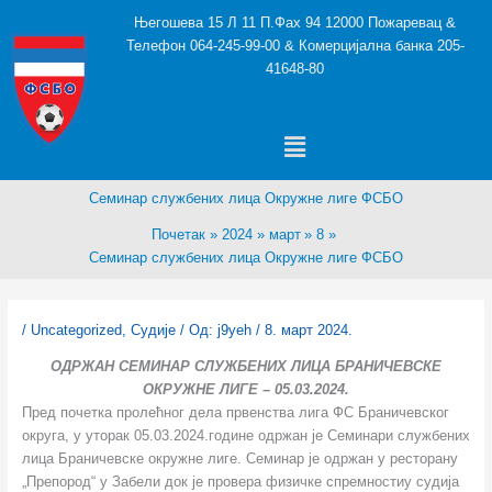
Пређи
Његошева 15 Л 11 П.Фах 94 12000 Пожаревац &
на
Телефон 064-245-99-00 & Комерцијална банка 205-
садржај
41648-80
Menu
Семинар службених лица Окружне лиге ФСБО
Почетак
2024
март
8
Семинар службених лица Окружне лиге ФСБО
/
Uncategorized
,
Судије
/ Од:
j9yeh
/
8. март 2024.
ОДРЖАН СЕМИНАР СЛУЖБЕНИХ ЛИЦА БРАНИЧЕВСКЕ
ОКРУЖНЕ ЛИГЕ – 05.03.2024.
Пред почетка пролећног дела првенства лига ФС Браничевског
округа, у уторак 05.03.2024.године одржан је Семинари службених
лица Браничевске окружне лиге. Семинар је одржан у ресторану
„Препород“ у Забели док је провера физичке спремностиу судија