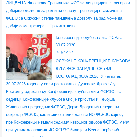
ЛИЦЕНЦА На основу Правилника ФСС за лиценцирање тренера и
добијање дозволе за рад и на основу Пропозиција такмичења
ФСБО за Окружни степен такмичења дозволу за рад може да
добије само тренере…
Прочитај више
Конференције клубова лига ФСРЗС –
30.07.2026.
30. јул 2026.
ОДРЖАНЕ КОНФЕРЕНЦИЈЕ КЛУБОВА
ЛИГА ФСР ЗАПАДНЕ СРБИЈЕ –
КОСТОЛАЦ 30.07.2026. У четвртак
30.07.2026.године у сали ресторадна „Дунавски Драгуљ“ у
Костолцу одржане су Конференције клубова лига ФСРЗС. На
седници Конференције клубова био је присутан и Небојша
Живановић председник ФСРЗС, Дарко Брадоњић генерални
секретар ФСРЗС, као и сви остали чланови ИО ФСРЗС који су
пре Конференције имали седницу извршног одбора ФСРЗС. Међу
присутним члановима ИО ФСРЗС била је и Весна Ђорђевић