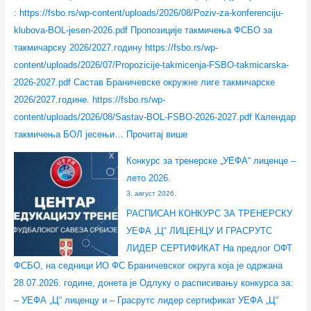
: https://fsbo.rs/wp-content/uploads/2026/08/Poziv-za-konferenciju-
klubova-BOL-jesen-2026.pdf Пропозиције такмичења ФСБО за
такмичарску 2026/2027.годину https://fsbo.rs/wp-
content/uploads/2026/07/Propozicije-takmicenja-FSBO-takmicarska-
2026-2027.pdf Састав Браничевске окружне лиге такмичарске
2026/2027.године. https://fsbo.rs/wp-
content/uploads/2026/08/Sastav-BOL-FSBO-2026-2027.pdf Календар
такмичења БОЛ јесењи…
Прочитај више
Конкурс за тренерске „УЕФА“ лиценце –
лето 2026.
3. август 2026.
РАСПИСАН КОНКУРС ЗА ТРЕНЕРСКУ
УЕФА „Ц“ ЛИЦЕНЦУ И ГРАСРУТС
ЛИДЕР СЕРТИФИКАТ На предлог ОФТ
ФСБО, на седници ИО ФС Браничевског округа која је одржана
28.07.2026. године, донета је Одлуку о расписивању конкурса за:
– УЕФА „Ц“ лиценцу и – Грасрутс лидер сертификат УЕФА „Ц“