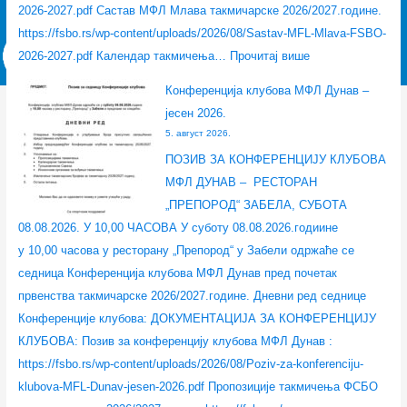
у
“
Ф
ј
л
2026-2027.pdf Састав МФЛ Млава такмичарске 2026/2027.године.
н
л
С
е
а
https://fsbo.rs/wp-content/uploads/2026/08/Sastav-MFL-Mlava-FSBO-
а
и
Р
с
в
2026-2027.pdf Календар такмичења…
Прочитај више
в
ц
З
е
а
Конференција клубова МФЛ Дунав –
–
е
С
н
–
јесен 2026.
ј
н
–
2
ј
5. август 2026.
е
ц
3
0
е
ПОЗИВ ЗА КОНФЕРЕНЦИЈУ КЛУБОВА
с
е
0
2
с
МФЛ ДУНАВ – РЕСТОРАН
е
–
.
6
е
„ПРЕПОРОД“ ЗАБЕЛА, СУБОТА
н
л
0
.
н
08.08.2026. У 10,00 ЧАСОВА У суботу 08.08.2026.годиине
2
е
7
2
у 10,00 часова у ресторану „Препород“ у Забели одржаће се
0
т
.
0
седница Конференција клубова МФЛ Дунав пред почетак
2
о
2
2
првенства такмичарске 2026/2027.године. Дневни ред седнице
6
2
0
6
Конференције клубова: ДОКУМЕНТАЦИЈА ЗА КОНФЕРЕНЦИЈУ
.
0
2
.
КЛУБОВА: Позив за конференцију клубова МФЛ Дунав :
2
6
https://fsbo.rs/wp-content/uploads/2026/08/Poziv-za-konferenciju-
6
.
klubova-MFL-Dunav-jesen-2026.pdf Пропозиције такмичења ФСБО
.