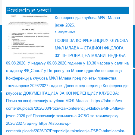
р
р
р
р
р
т
е
с
е
е
е
Poslednje vesti
р
н
з
н
н
н
а
Конференција клубова МФЛ Млава –
ц
а
ц
ц
ц
г
јесен 2026.
и
т
и
и
и
а
5. август 2026.
ј
р
ј
ј
ј
з
ПОЗИВ ЗА КОНФЕРЕНЦИЈУ КЛУБОВА
а
е
е
а
а
а
МФЛ МЛАВА – СТАДИОН ФК„СЛОГА
к
н
к
к
к
:
33“ ПЕТРОВАЦ НА МЛАВИ, НЕДЕЉА
л
е
л
л
л
09.08.2026. У недељу 09.08.2026.годиине у 10,30 часова у сали на
у
р
у
у
у
стадиону ФК„Слога“ у Петровцу на Млави одржаће се седница
б
с
б
б
б
Конференција клубова МФЛ Млава пред почетак првенства
о
к
о
о
о
такмичарске 2026/2027.године. Дневни ред седнице Конференције
в
е
в
в
в
клубова: ДОКУМЕНТАЦИЈА ЗА КОНФЕРЕНЦИЈУ КЛУБОВА:
а
„
а
а
а
Позив за конференцију клубова МФЛ Млава : https://fsbo.rs/wp-
М
У
л
Б
М
content/uploads/2026/08/Poziv-za-konferenciju-klubova-MFL-Mlava-
Ф
Е
и
О
Ф
jesen-2026.pdf Пропозиције такмичења ФСБО за такмичарску
Л
Ф
г
Л
Л
2026/2027.годину https://fsbo.rs/wp-
Д
А
а
–
М
content/uploads/2026/07/Propozicije-takmicenja-FSBO-takmicarska-