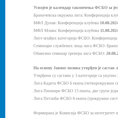
Усвојен је календар такмичења ФСБО за јес
Браничевска окружна лига: Конференција кл
МФЛ Дунав: Конференција клубова
10.08.2024
МФЛ Млава: Конференција клубова
11.08.2024
Лиге млађих категорија ФСБО: Конференција
Семинари службених лица лига ФСБО: Брани
Обавезни семинар тренера лига ФСБО:
20.08.
На основу Јавног позива утврђен је састав
Утврђени су састави у 3 категорије са укупно 
Лига Кадета ФСБО 6 екипа (четворокружни си
Лига Пионири ФСБО 15 екипа, две групе једна 
Лига Петлића ФСБО 8 екипа (трокружни систе
Формирана је Комисија ФСБО за интегритет и 