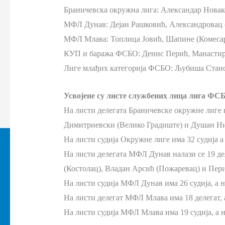
Браничевска окружна лига: Александар Новако
МФЛ Дунав: Дејан Рашковић, Александровац (К
МФЛ Млава: Топлица Јовић, Шапине (Комесар 
КУП и баража ФСБО: Денис Перић, Манастир
Лиге млађих категорија ФСБО: Љубиша Стано
Усвојене су листе службених лица лига ФСБ
На листи делегата Браничевске окружне лиге 
Димитриевски (Велико Градиште) и Душан Ни
На листи судија Окружне лиге има 32 судија 
На листи делегата МФЛ Дунав налази се 19 де
(Костолац), Владан Арсић (Пожаревац) и Пер
На листи судија МФЛ Дунав има 26 судија, а 
На листи делегат МФЛ Млава има 18 делегат, 
На листи судија МФЛ Млава има 19 судија, а 