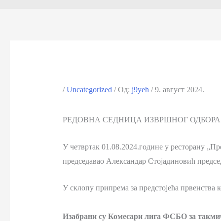
/
Uncategorized
/ Од:
j9yeh
/
9. август 2024.
РЕДОВНА СЕДНИЦА ИЗВРШНОГ ОДБОРА Ф
У четвртак 01.08.2024.године у ресторану „П
председавао Александар Стојадиновић предс
У склопу припрема за предстојећа првенства к
Изабрани су Комесари лига ФСБО за такмич