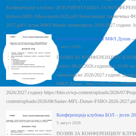
Конференције клубова: ДОКУМЕНТАЦИЈА ЗА КОНФЕРЕНЦИЈУ КЛУ
klubova-MFL-Mlava-jesen-2026.pdf Пропозиције такмичења ФСБО 
2027.pdf Састав МФЛ Млава такмичарске 2026/2027.године. ht
Конференција клубова МФЛ Дунав – ј
5. август 2026.
ПОЗИВ ЗА КОНФЕРЕНЦИЈУ КЛУБОВ
суботу 08.08.2026.годиине у 10,00 ч
такмичарске 2026/2027.године. Дн
МФЛ Дунав : https://fsbo.rs/wp-conte
2026/2027.годину https://fsbo.rs/wp-content/uploads/2026/07/Pr
content/uploads/2026/08/Sastav-MFL-Dunav-FSBO-2026-2027.
Конференција клубова БОЛ – јесен 20
5. август 2026.
ПОЗИВ ЗА КОНФЕРЕНЦИЈУ КЛУБОВ