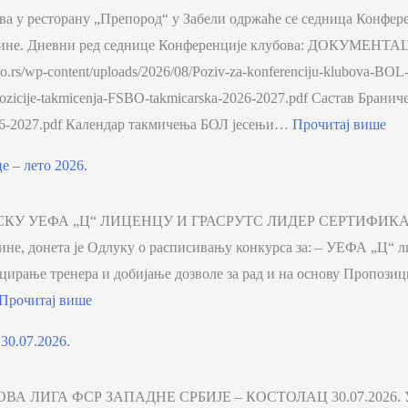
сова у ресторану „Препород“ у Забели одржаће се седница Конфе
.године. Дневни ред седнице Конференције клубова: ДОКУМ
sbo.rs/wp-content/uploads/2026/08/Poziv-za-konferenciju-klubova-
ropozicije-takmicenja-FSBO-takmicarska-2026-2027.pdf Састав Бран
-2026-2027.pdf Календар такмичења БОЛ јесењи…
Прочитај више
 – лето 2026.
У УЕФА „Ц“ ЛИЦЕНЦУ И ГРАСРУТС ЛИДЕР СЕРТИФИКАТ На 
 године, донета је Одлуку о расписивању конкурса за: – УЕФА 
ирање тренера и добијање дозволе за рад и на основу Пропози
Прочитај више
30.07.2026.
ГА ФСР ЗАПАДНЕ СРБИЈЕ – КОСТОЛАЦ 30.07.2026. У четврт