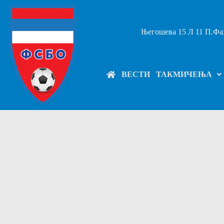
Његошева 15 Л 11 П.Фах
ВЕСТИ
ТАКМИЧЕЊА