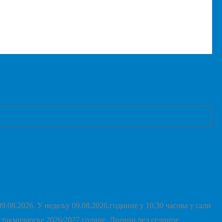
 У недељу 09.08.2026.годиине у 10,30 часова у сали
такмичарске 2026/2027.године. Дневни ред седнице