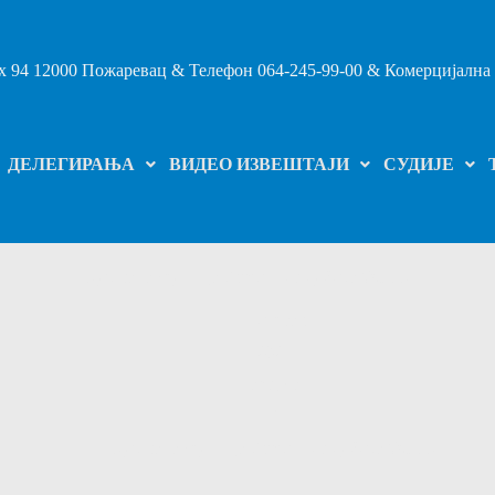
 94 12000 Пожаревац & Телефон 064-245-99-00 & Комерцијална 
ДЕЛЕГИРАЊА
ВИДЕО ИЗВЕШТАЈИ
СУДИЈЕ
Одржана седница Извршног одбора ФСБО
Почетак
2024
август
9
Одржана седница Извршног одбора ФСБО