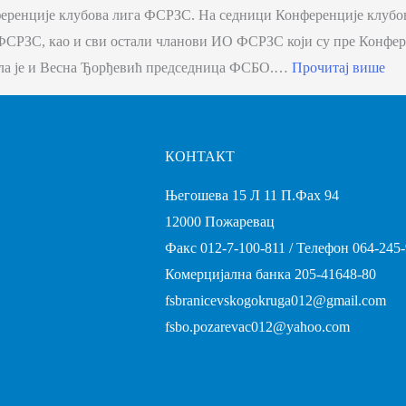
еренције клубова лига ФСРЗС. На седници Конференције клубо
ФСРЗС, као и сви остали чланови ИО ФСРЗС који су пре Конфе
а је и Весна Ђорђевић председница ФСБО.…
Прочитај више
КОНТАКТ
Његошева 15 Л 11 П.Фах 94
12000 Пожаревац
Факс 012-7-100-811 / Телефон 064-245
Комерцијална банка 205-41648-80
fsbranicevskogokruga012@gmail.com
fsbo.pozarevac012@yahoo.com