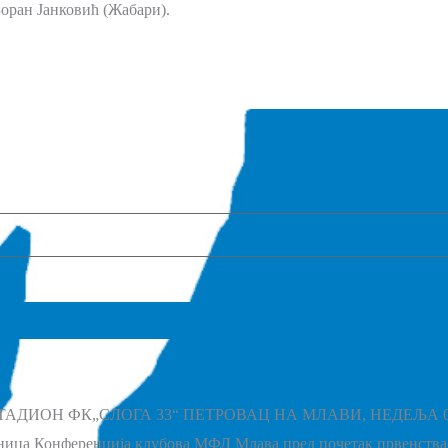
оран Јанковић (Жабари).
 ФК„СЛОГА 33“ ПЕТРОВАЦ НА МЛАВИ, НЕДЕЉА 09.08.2026.
ница Конференција клубова МФЛ Млава пред почетак првенства 