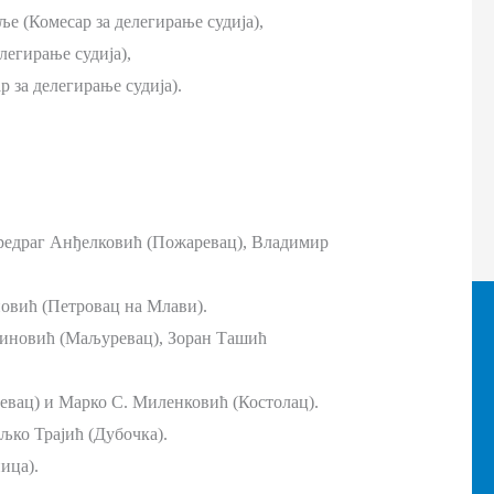
е (Комесар за делегирање судија),
егирање судија),
за делегирање судија).
 Предраг Анђелковић (Пожаревац), Владимир
повић (Петровац на Млави).
ојиновић (Маљуревац), Зоран Ташић
евац) и Марко С. Миленковић (Костолац).
љко Трајић (Дубочка).
ица).