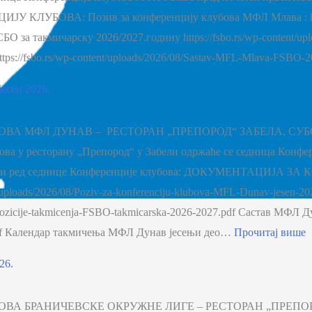
БОВА: Позив за конференцију клубова МФЛ Млава : https://fsb
за такмичарску 2026/2027.годину https://fsbo.rs/wp-content/uplo
tps://fsbo.rs/wp-content/uploads/2026/08/Sastav-MFL-Mlava-FSB
есен 2026.
А МФЛ ДУНАВ – РЕСТОРАН „ПРЕПОРОД“ ЗАБЕЛА, СУБОТА 
асова у ресторану „Препород“ у Забели одржаће се седница Кон
евни ред седнице Конференције клубова: ДОКУМЕНТАЦИЈА ЗА
nt/uploads/2026/08/Poziv-za-konferenciju-klubova-MFL-Dunav-jese
opozicije-takmicenja-FSBO-takmicarska-2026-2027.pdf Састав МФЛ Ду
pdf Календар такмичења МФЛ Дунав јесењи део…
Прочитај више
26.
А БРАНИЧЕВСКЕ ОКРУЖНЕ ЛИГЕ – РЕСТОРАН „ПРЕПОРОД“ 