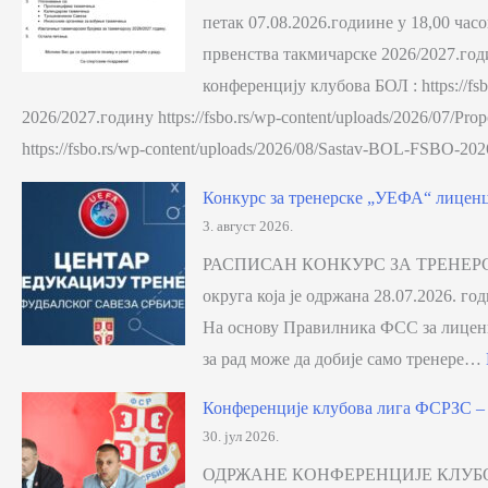
петак 07.08.2026.годиине у 18,00 ча
првенства такмичарске 2026/2027
конференцију клубова БОЛ : https://f
2026/2027.годину https://fsbo.rs/wp-content/uploads/2026/07/P
https://fsbo.rs/wp-content/uploads/2026/08/Sastav-BOL-FSBO
Конкурс за тренерске „УЕФА“ лиценце
3. август 2026.
РАСПИСАН КОНКУРС ЗА ТРЕНЕРСК
округа која је одржана 28.07.2026.
На основу Правилника ФСС за лиценц
за рад може да добије само тренере…
Конференције клубова лига ФСРЗС – 
30. јул 2026.
ОДРЖАНЕ КОНФЕРЕНЦИЈЕ КЛУБОВА ЛИ