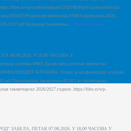
o.rs/wp-content/uploads/2026/08/Poziv-za-konferenciju-
ads/2026/07/Propozicije-takmicenja-FSBO-takmicarska-2026-
O-2026-2027.pdf Календар такмичења…
Прочитај више
08.08.2026. У 10,00 ЧАСОВА У
ференција клубова МФЛ Дунав пред почетак првенства
 КОНФЕРЕНЦИЈУ КЛУБОВА: Позив за конференцију клубова
n-2026.pdf Пропозиције такмичења ФСБО за такмичарску
нав такмичарске 2026/2027.године. https://fsbo.rs/wp-
ЗАБЕЛА, ПЕТАК 07.08.2026. У 18,00 ЧАСОВА У