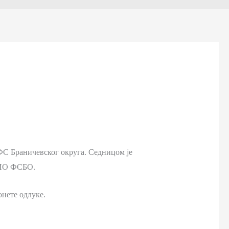
ФС Браничевског округа. Седницом је
 ИО ФСБО.
онете одлуке.