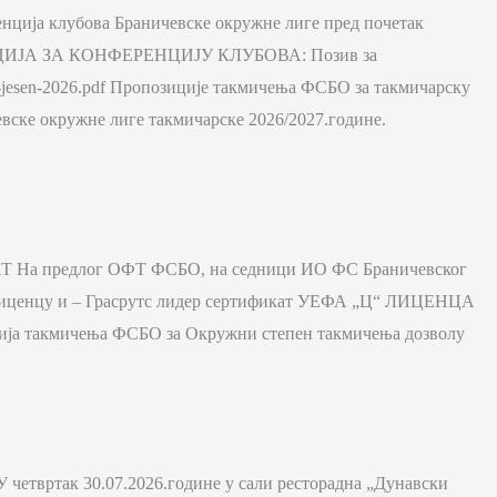
ренција клубова Браничевске окружне лиге пред почетак
ЕНТАЦИЈА ЗА КОНФЕРЕНЦИЈУ КЛУБОВА: Позив за
BOL-jesen-2026.pdf Пропозиције такмичења ФСБО за такмичарску
ичевске окружне лиге такмичарске 2026/2027.године.
предлог ОФТ ФСБО, на седници ИО ФС Браничевског
„Ц“ лиценцу и – Грасрутс лидер сертификат УЕФА „Ц“ ЛИЦЕНЦА
ција такмичења ФСБО за Окружни степен такмичења дозволу
ак 30.07.2026.године у сали ресторадна „Дунавски