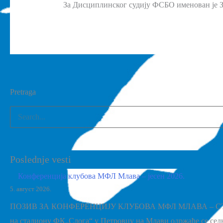
За Дисциплинског судију ФСБО именован је З
Pretraga
Poslednje vesti
Конференција клубова МФЛ Млава – јесен 2026.
5. август 2026.
ПОЗИВ ЗА КОНФЕРЕНЦИЈУ КЛУБОВА МФЛ МЛАВА – СТАДИОН
на стадиону ФК„Слога“ у Петровцу на Млави одржаће се сед