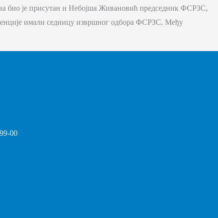
ва био је присутан и Небојша Живановић председник ФСРЗС,
ренције имали седницу извршног одбора ФСРЗС. Међу
-99-00