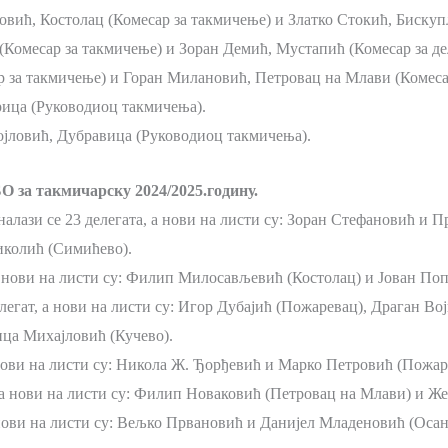
вић, Костолац (Комесар за такмичење) и Златко Стокић, Бискупљ
омесар за такмичење) и Зоран Демић, Мустапић (Комесар за дел
за такмичење) и Горан Милановић, Петровац на Млави (Комесар 
ица (Руководиоц такмичења).
јловић, Дубравица (Руководиоц такмичења).
О за такмичарску 2024/2025.годину.
налази се 23 делегата, а нови на листи су: Зоран Стефановић и
колић (Симићево).
а нови на листи су: Филип Милосављевић (Костолац) и Јован По
легат, а нови на листи су: Игор Дубајић (Пожаревац), Драган В
ица Михајловић (Кучево).
нови на листи су: Никола Ж. Ђорђевић и Марко Петровић (Пожар
а нови на листи су: Филип Новаковић (Петровац на Млави) и Же
нови на листи су: Вељко Првановић и Данијел Младеновић (Осан