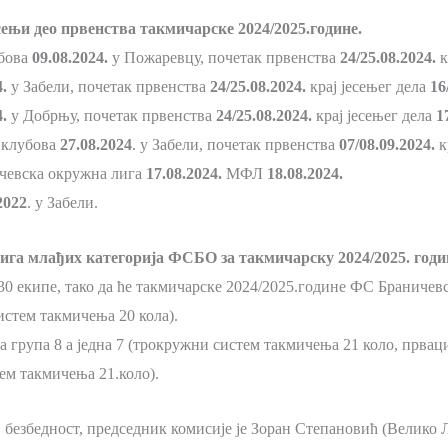
ењи део првенства такмичарске 2024/2025.године.
убова
09.08.2024.
у Пожаревцу, почетак првенства
24/25.08.2024.
к
.
у Забели, почетак првенства
24/25.08.2024.
крај јесењег дела
16
.
у Добрњу, почетак првенства
24/25.08.2024.
крај јесењег дела
1
 клубова
27.08.2024
. у Забели, почетак првенства
07/08.09.2024.
к
чевска окружна лига
17.08.2024.
МФЛ
18.08.2024.
2022
. у Забели.
 лига млађих категорија ФСБО за такмичарску 2024/2025. годи
30 екипе, тако да ће такмичарске 2024/2025.године ФС Браничевск
стем такмичења 20 кола).
група 8 а једна 7 (трокружни систем такмичења 21 коло, прваци 
м такмичења 21.коло).
безбедност, председник комисије је Зоран Степановић (Велико Л