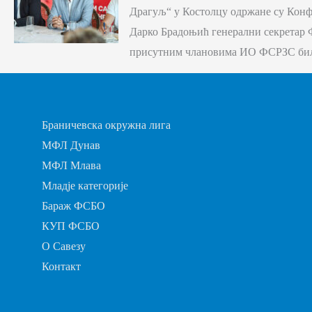
Драгуљ“ у Костолцу одржане су Конф
Дарко Брадоњић генерални секретар 
присутним члановима ИО ФСРЗС бил
Браничевска окружна лига
МФЛ Дунав
МФЛ Млава
Младје категорије
Бараж ФСБО
КУП ФСБО
О Савезу
Контакт