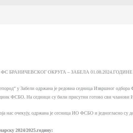
С БРАНИЧЕВСКОГ ОКРУГА – ЗАБЕЛА 01.08.2024.ГОДИНЕ
репород“ у Забели одржана је редовна седница Извршног одбора 
едник ФСБО. На седници су били присутни готово сви чланови
оја нас очекују, одржана је сесница ИО ФСБО и једногласно су д
арску 2024/2025.годину: