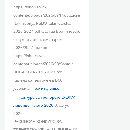
https://fsbo.rs/wp-
content/uploads/2026/07/Propozicije
-takmicenja-FSBO-takmicarska-
2026-2027.pdf Састав Браничевске
окружне лиге такмичарске
2026/2027.године.
https://fsbo.rs/wp-
content/uploads/2026/08/Sastav-
BOL-FSBO-2026-2027.pdf
Календар такмичења БОЛ
јесењи…
Прочитај више
Конкурс за тренерске „УЕФА“
лиценце – лето 2026.
3. август
2026.
РАСПИСАН КОНКУРС ЗА
ТРЕНЕРСКУ УЕФА „Ц“ ЛИЦЕНЦУ