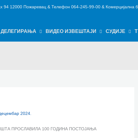
х 94 12000 Пожаревац & Телефон 064-245-99-00 & Комерцијална б
ДЕЛЕГИРАЊА
ВИДЕО ИЗВЕШТАЈИ
СУДИЈЕ
Т
ФК“ЦРНИ ВИТЕЗ 1924“ ПРОСЛАВИО ЈУБИЛЕЈ
к
2024
децембар
13
ФК“ЦРНИ ВИТЕЗ 1924“ ПРОСЛАВИО Ј
 децембар 2024.
ЛИШТА ПРОСЛАВИЛА 100 ГОДИНА ПОСТОЈАЊА