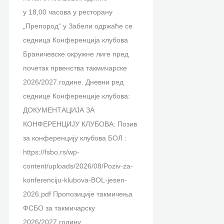
у 18,00 часова у ресторану
„Препород“ у Забели одржаће се
седница Конференција клубова
Браничевске окружне лиге пред
почетак првенства такмичарске
2026/2027.године. Дневни ред
седнице Конференције клубова:
ДОКУМЕНТАЦИЈА ЗА
КОНФЕРЕНЦИЈУ КЛУБОВА: Позив
за конференцију клубова БОЛ :
https://fsbo.rs/wp-
content/uploads/2026/08/Poziv-za-
konferenciju-klubova-BOL-jesen-
2026.pdf Пропозиције такмичења
ФСБО за такмичарску
2026/2027.годину