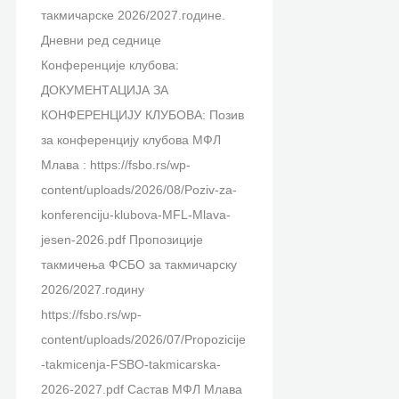
Л
г
Ф
Л
Л
такмичарске 2026/2027.године.
М
а
А
–
Д
Дневни ред седнице
л
Ф
“
ј
у
Конференције клубова:
а
С
л
е
н
ДОКУМЕНТАЦИЈА ЗА
в
Р
и
с
а
КОНФЕРЕНЦИЈУ КЛУБОВА: Позив
а
З
ц
е
в
за конференцију клубова МФЛ
–
С
е
н
–
Млава : https://fsbo.rs/wp-
ј
–
н
2
ј
content/uploads/2026/08/Poziv-za-
е
3
ц
0
е
konferenciju-klubova-MFL-Mlava-
с
0
е
2
с
jesen-2026.pdf Пропозиције
е
.
–
6
е
такмичења ФСБО за такмичарску
н
0
л
.
н
2026/2027.годину
2
7
е
2
https://fsbo.rs/wp-
0
.
т
0
content/uploads/2026/07/Propozicije
2
2
о
2
-takmicenja-FSBO-takmicarska-
6
0
2
6
2026-2027.pdf Састав МФЛ Млава