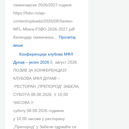
.
2
0
.
такмичарске 2026/2027.године.
6
2
https://fsbo.rs/wp-
.
6
content/uploads/2026/08/Sastav-
.
MFL-Mlava-FSBO-2026-2027.pdf
Календар такмичења…
Прочитај
више
Конференција клубова МФЛ
Дунав – јесен 2026.
5. август 2026.
ПОЗИВ ЗА КОНФЕРЕНЦИЈУ
КЛУБОВА МФЛ ДУНАВ –
РЕСТОРАН „ПРЕПОРОД“ ЗАБЕЛА,
СУБОТА 08.08.2026. У 10,00
ЧАСОВА У
суботу 08.08.2026.годиине
у 10,00 часова у ресторану
„Препород“ у Забели одржаће се