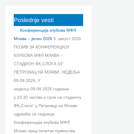
р
р
р
р
р
т
е
е
с
е
е
р
Poslednje vesti
н
н
з
н
н
а
ц
ц
а
ц
ц
Конференција клубова МФЛ
г
и
и
т
и
и
Млава – јесен 2026.
5. август 2026.
а
ј
ј
р
ј
ј
ПОЗИВ ЗА КОНФЕРЕНЦИЈУ
з
а
е
е
а
а
КЛУБОВА МФЛ МЛАВА –
а
к
к
н
к
к
СТАДИОН ФК„СЛОГА 33“
:
л
л
е
л
л
ПЕТРОВАЦ НА МЛАВИ, НЕДЕЉА
у
у
р
у
у
09.08.2026. У
б
б
с
б
б
недељу 09.08.2026.годиине
о
о
к
о
о
у 10,30 часова у сали на стадиону
в
в
е
в
в
ФК„Слога“ у Петровцу на Млави
а
а
„
а
а
одржаће се седница
М
л
У
Б
М
Конференција клубова МФЛ
Ф
и
Е
О
Ф
Млава пред почетак првенства