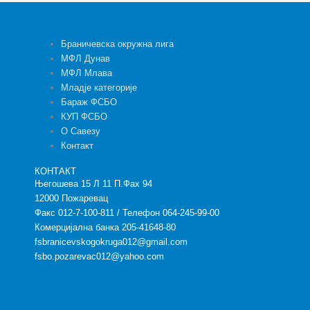
Браничевска окружна лига
МФЛ Дунав
МФЛ Млава
Младје категорије
Бараж ФСБО
КУП ФСБО
О Савезу
Контакт
КОНТАКТ
Његошева 15 Л 11 П.Фах 94
12000 Пожаревац
Факс 012-7-100-811 / Телефон 064-245-99-00
Комерцијална банка 205-41648-80
fsbranicevskogokruga012@gmail.com
fsbo.pozarevac012@yahoo.com