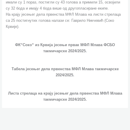
имали су 1 пораз, постигли су 43 голова а примили 15, освојили
су 32 бода и имају 4 бода више од другопласиране екипе.
На крају јесењег дела првенства МФЛ Млава на листи стрелаца
са 25 постигнутих голова налази се: Гаврило Никчевић (Соко
Крвије).
ФК“Соко“ из Крвија јесењи првак МФЛ Млава ФСБО
такмичарске 2024/2025.
Табела јесењег дела првенства МФЛ Млава такмичарске
2024/2025.
Листа стрелаца на крају јесењег дела првенства МФЛ Млава
такмичарске 2024/2025.