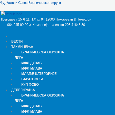
Пређи
Menu
Фудбалски Савез Браничевског округа
на
садржај
Његошева 15 Л 11 П.Фах 94 12000 Пожаревац & Телефон
064-245-99-00 & Комерцијална банка 205-41648-80
ВЕСТИ
ТАКМИЧЕЊА
БРАНИЧЕВСКА ОКРУЖНА
ЛИГА
МФЛ ДУНАВ
МФЛ МЛАВА
МЛАЂЕ КАТЕГОРИЈЕ
БАРАЖ ФСБО
КУП ФСБО
ДЕЛЕГИРАЊА
БРАНИЧЕВСКА ОКРУЖНА
ЛИГА
МФЛ ДУНАВ
МФЛ МЛАВА