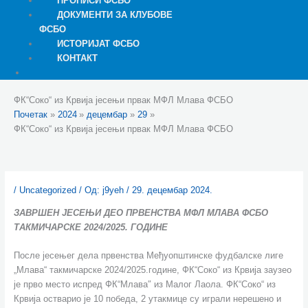
ПРОПИСИ ФСБО
ДОКУМЕНТИ ЗА КЛУБОВЕ
ФСБО
ИСТОРИЈАТ ФСБО
КОНТАКТ
ФК“Соко“ из Крвија јесењи првак МФЛ Млава ФСБО
Почетак
2024
децембар
29
ФК“Соко“ из Крвија јесењи првак МФЛ Млава ФСБО
/
Uncategorized
/ Од:
j9yeh
/
29. децембар 2024.
ЗАВРШЕН ЈЕСЕЊИ ДЕО ПРВЕНСТВА МФЛ МЛАВА ФСБО
ТАКМИЧАРСКЕ 2024/2025. ГОДИНЕ
После јесењег дела првенства Међуопштинске фудбалске лиге
„Млава“ такмичарске 2024/2025.године, ФК“Соко“ из Крвија заузео
је прво место испред ФК“Млава″ из Малог Лаола. ФК“Соко“ из
Крвија остварио је 10 победа, 2 утакмице су играли нерешено и