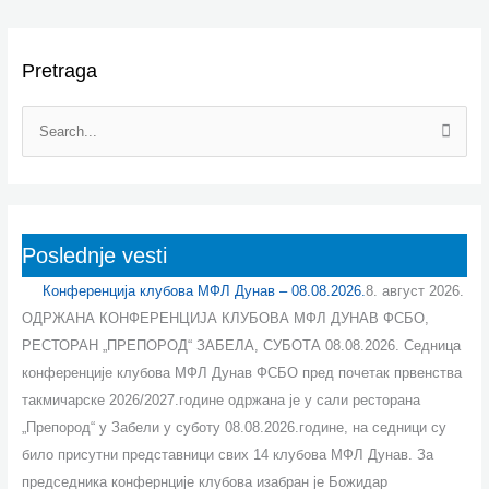
:
:
:
:
:
Pretraga
К
К
К
К
К
о
о
о
о
о
н
н
н
н
н
П
ф
ф
ф
ф
ф
р
е
е
е
е
е
е
р
р
р
р
р
т
е
е
е
е
е
р
Poslednje vesti
н
н
н
н
н
а
ц
ц
ц
ц
ц
Конференција клубова МФЛ Дунав – 08.08.2026.
8. август 2026.
г
и
и
и
и
и
ОДРЖАНА КОНФЕРЕНЦИЈА КЛУБОВА МФЛ ДУНАВ ФСБО,
а
ј
ј
ј
ј
ј
РЕСТОРАН „ПРЕПОРОД“ ЗАБЕЛА, СУБОТА 08.08.2026. Седница
з
а
а
а
а
а
конференције клубова МФЛ Дунав ФСБО пред почетак првенства
а
к
к
к
к
к
такмичарске 2026/2027.године одржана је у сали ресторана
:
л
л
л
л
л
„Препород“ у Забели у суботу 08.08.2026.године, на седници су
у
у
у
у
у
било присутни представници свих 14 клубова МФЛ Дунав. За
б
б
б
б
б
председника конфернције клубова изабран је Божидар