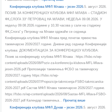
0
2
0
Конференција клубова МФЛ Млава – јесен 2026.
5. август 2026.
2
0
2
ПОЗИВ ЗА КОНФЕРЕНЦИЈУ КЛУБОВА МФЛ МЛАВА – СТАДИОН
6
2
6
ФК„СЛОГА 33“ ПЕТРОВАЦ НА МЛАВИ, НЕДЕЉА 09.08.2026. У
.
6
.
недељу 09.08.2026.годиине у 10,30 часова у сали на стадиону
.
ФК„Слога“ у Петровцу на Млави одржаће се седница
Конференција клубова МФЛ Млава пред почетак првенства
такмичарске 2026/2027.године. Дневни ред седнице Конференције
клубова: ДОКУМЕНТАЦИЈА ЗА КОНФЕРЕНЦИЈУ КЛУБОВА:
Позив за конференцију клубова МФЛ Млава : https://fsbo.rs/wp-
content/uploads/2026/08/Poziv-za-konferenciju-klubova-MFL-Mlava-
jesen-2026.pdf Пропозиције такмичења ФСБО за такмичарску
2026/2027.годину https://fsbo.rs/wp-
content/uploads/2026/07/Propozicije-takmicenja-FSBO-takmicarska-
2026-2027.pdf Састав МФЛ Млава такмичарске 2026/2027.године.
https://fsbo.rs/wp-content/uploads/2026/08/Sastav-MFL-Mlava-FSBO-
2026-2027.pdf Календар такмичења…
Прочитај више
Конференција клубова МФЛ Дунав – јесен 2026.
5. август 2026.