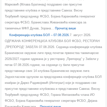
о
о
о
о
о
Марковић (Млава Братинац) поздравио све присутне
в
в
в
в
в
представнике клубова и представнике Савеза: Весну
а
а
а
а
а
Ђорђевић председницу ФСБО, Бојана Карановића генералног
М
Б
Б
М
М
секретара ФСБО, Бранислава Живановића комесара за
Ф
О
О
Ф
Ф
такмичење МФЛ Дунав, Зорана…
Прочитај више
Л
Л
Л
Л
Л
Конференција клубова БОЛ – 07.08.2026.
7. август 2026.
Д
–
–
Д
М
ОДРЖАНА КОНФЕРЕНЦИЈА КЛУБОВА БОЛ ФСБО, РЕСТОРАН
у
0
ј
у
л
„ПРЕПОРОД“ ЗАБЕЛА 07.08.2026. Седница конференције клубова
н
7
е
н
а
Браничевске окружне лиге пред почетак првенства такмичарске
а
.
с
а
в
2026/2027.године одржана је у ресторану „Препород“ у Забели у
в
0
е
в
а
петак 07.08.2026.године, на седници су били присутни
–
8
н
–
–
представници свих 14 клубова Браничевске окружне лиге.
ј
.
2
0
ј
Једногласном одлуком за председника конфернције клубова БОЛ
е
2
0
8
е
изабран је Дарко Радивојевић (Интеграл) који је поздравио све
с
0
2
.
с
присутне представнике клубовова и представнике Савеза: Весну
е
2
6
0
е
Ђорђевић председницу ФСБО, Горана Милановића члана ИО
н
6
.
8
н
ФСБО, Бојана Карановића генералног секретара ФСБО, Дејана
2
.
.
2
Рашковића Комесара…
Прочитај више