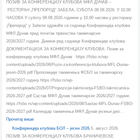
ПОЗИВ ЗА КОНФЕРЕНЦИЈУ КЛУБОВА МФЛ ДУНАВ –
РЕСТОРАН „ПРЕПОРОД“ ЗАБЕЛА, СУБОТА 08.08.2026. У 10,00
ЧАСОВА У суботу 08.08.2026.годиине у 10,00 часова у ресторану
„Препород“ у Забели одржаће се седница Конференција клубова
МФЛ Дунав пред почетак првенства такмичарске
2026/2027.године. Дневни ред седнице Конференције клубова:
ДОКУМЕНТАЦИЈА ЗА КОНФЕРЕНЦИЈУ КЛУБОВА: Позив за
конференцију клубова МФЛ Дунав : https://fsbo.rs/wp-
content/uploads/2026/08/Poziv-za-konferenciju-klubova-MFL-Dunav-
jesen-2026.pdf Пропозиције такмичења ФСБО за такмичарску
2026/2027.годину https://fsbo.rs/wp-
content/uploads/2026/07/Propozicije-takmicenja-FSBO-takmicarska-
2026-2027.pdf Састав МФЛ Дунав такмичарске 2026/2027.године.
https://fsbo.rs/wp-content/uploads/2026/08/Sastav-MFL-Dunav-FSBO-
2026-2027.pdf Календар такмичења МФЛ Дунав јесењи део…
Прочитај више
Конференција клубова БОЛ – јесен 2026.
5. август 2026.
ПОЗИВ ЗА КОНФЕРЕНЦИЈУ КЛУБОВА БРАНИЧЕВСКЕ