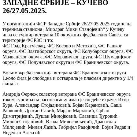
ЗАПАДНЕ СРБИЈЕ – КУЧЕВО
26/27.05.2025.
У организацији ФСР Западне Србије 26/27.05.2025.године на
теренима стадиона „Миодраг Мики Станојевић“ у Кучеву
игра се турнир ветерана 10 окружних фудбалских Савеза са
територије ФСРЗС и то:
ФС Град Крагујевац, ФС Косово и Метохија, ФС Рашког
округа, ФС Златиборског округа, ФС Колубарског округа, ФС
Мачванског округа, ФС Моравичког круга, ФС Шумадијског
округа, ФС Подунавског округа и ФС Браничевског округа.
Вољом жреба селекција ветерана ФС Браничевског округа
1.коло била је слободна и остварила је пласман директно у 1/4
финала.
Андрија Ферлеж селектор ветерана ФС Браничевског округа
током турнира на располагању имао је следеће играче: Игор
Бура, Александар Стојадиновић, Бојан Карановић, Саша
Ранковић, Драган Савић, Марјан Марковић, Срђан
Димитријевић, Душан Милојковић, Славиша Ђуровић,
Милош Стојановић, Влада Милосављевић, Драгослав
Милојевић, Милан Лазић, Габријел Радојичић, Бојан Радак и
Недељко Алексић.