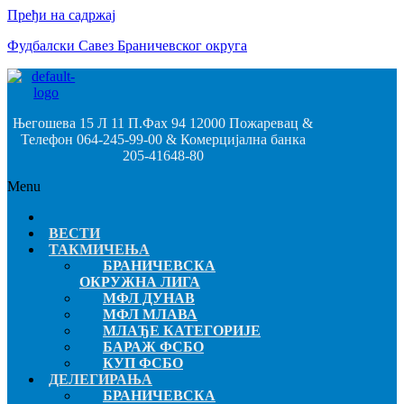
Пређи на садржај
Фудбалски Савез Браничевског округа
Његошева 15 Л 11 П.Фах 94 12000 Пожаревац &
Телефон 064-245-99-00 & Комерцијална банка
205-41648-80
Menu
ВЕСТИ
ТАКМИЧЕЊА
БРАНИЧЕВСКА
ОКРУЖНА ЛИГА
МФЛ ДУНАВ
МФЛ МЛАВА
МЛАЂЕ КАТЕГОРИЈЕ
БАРАЖ ФСБО
КУП ФСБО
ДЕЛЕГИРАЊА
БРАНИЧЕВСКА