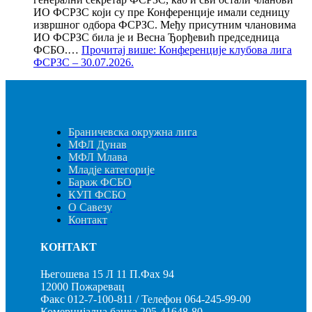
ИО ФСРЗС који су пре Конференције имали седницу
извршног одбора ФСРЗС. Међу присутним члановима
ИО ФСРЗС била је и Весна Ђорђевић председница
ФСБО.…
Прочитај више
: Конференције клубова лига
ФСРЗС – 30.07.2026.
Браничевска окружна лига
МФЛ Дунав
МФЛ Млава
Младје категорије
Бараж ФСБО
КУП ФСБО
О Савезу
Контакт
КОНТАКТ
Његошева 15 Л 11 П.Фах 94
12000 Пожаревац
Факс 012-7-100-811 / Телефон 064-245-99-00
Комерцијална банка 205-41648-80