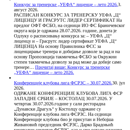
Конкурс за тренерске „УЕФА“ лиценце – лето 2026.
3.
август 2026.
РАСПИСАН КОНКУРС ЗА ТРЕНЕРСКУ УЕФА „Ц“
ЛИЦЕНЦУ И ГРАСРУТС ЛИДЕР СЕРТИФИКАТ На
предлог ОФТ ФСБО, на седници ИО ФС Браничевског
округа која је одржана 28.07.2026. године, донета је
Одлуку о расписивању конкурса за: – УЕФА „Ц“
лиценцу и – Грасрутс лидер сертификат УЕФА „Ц“
ЛИЦЕНЦА На основу Правилника ФСС за
лиценцирање тренера и добијање дозволе за рад и на
основу Пропозиција такмичења ФСБО за Окружни
степен такмичења дозволу за рад може да добије само
тренере…
Прочитај више
: Конкурс за тренерске
„УЕФА“ лиценце – лето 2026.
Конференције клубова лига ФСРЗС – 30.07.2026.
30. јул
2026.
ОДРЖАНЕ КОНФЕРЕНЦИЈЕ КЛУБОВА ЛИГА ФСР
ЗАПАДНЕ СРБИЈЕ – КОСТОЛАЦ 30.07.2026. У
четвртак 30.07.2026.године у сали ресторадна
„Дунавски Драгуљ“ у Костолцу одржане су
Конференције клубова лига ФСРЗС. На седници
Конференције клубова био је присутан и Небојша
Живановић председник ФСРЗС, Дарко Брадоњић
генерални секретар ФСРЗС, као и сви остали чланови