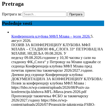
Pretraga
Претрага за:
Poslednje vesti
Конференција клубова МФЛ Млава – јесен 2026.
5.
август 2026.
ПОЗИВ ЗА КОНФЕРЕНЦИЈУ КЛУБОВА МФЛ
МЛАВА – СТАДИОН ФК„СЛОГА 33“ ПЕТРОВАЦ НА
МЛАВИ, НЕДЕЉА 09.08.2026. У
недељу 09.08.2026.годиине у 10,30 часова у сали на
стадиону ФК„Слога“ у Петровцу на Млави одржаће се
седница Конференција клубова МФЛ Млава пред
почетак првенства такмичарске 2026/2027.године.
Дневни ред седнице Конференције клубова:
ДОКУМЕНТАЦИЈА ЗА КОНФЕРЕНЦИЈУ КЛУБОВА:
Позив за конференцију клубова МФЛ Млава :
https://fsbo.rs/wp-content/uploads/2026/08/Poziv-za-
konferenciju-klubova-MFL-Mlava-jesen-2026.pdf
Пропозиције такмичења ФСБО за такмичарску
2026/2027.годину https://fsbo.rs/wp-
content/uploads/2026/07/Propozicije-takmicenja-FSBO-