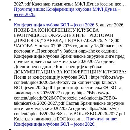
2027.pdf Календар такмичења МФЛ Дунав јесењи део…
Прочитај више
: Конференција клубова МФЛ Дунав –
јесен 2026.
Конференција клубова БОЛ – јесен 2026.
5. август 2026.
ПОЗИВ ЗА КОНФЕРЕНЦИЈУ КЛУБОВА
БРАНИЧЕВСКЕ ОКРУЖНЕ ЛИГЕ – РЕСТОРАН
„ПРЕПОРОД“ ЗАБЕЛА, ПЕТАК 07.08.2026. У 18,00
ЧАСОВА У петак 07.08.2026.годиине у 18,00 часова у
ресторану „Препород“ у Забели одржаће се седница
Конференција клубова Браничевске окружне лиге пред
почетак првенства такмичарске 2026/2027.године.
Дневни ред седнице Конференције клубова:
ДОКУМЕНТАЦИЈА ЗА КОНФЕРЕНЦИЈУ КЛУБОВА:
Позив за конференцију клубова БОЛ : https://fsbo.rs/wp-
content/uploads/2026/08/Poziv-za-konferenciju-klubova-
BOL-jesen-2026.pdf Пропозиције такмичења ФСБО за
такмичарску 2026/2027.годину https://fsbo.rs/wp-
content/uploads/2026/07/Propozicije-takmicenja-FSBO-
takmicarska-2026-2027.pdf Састав Браничевске окружне
лиге такмичарске 2026/2027.године. https://fsbo.rs/wp-
content/uploads/2026/08/Sastav-BOL-FSBO-2026-2027.pdf
Календар такмичења БОЛ јесењи…
Прочитај више
:
Конференција клубова БОЛ – јесен 2026.