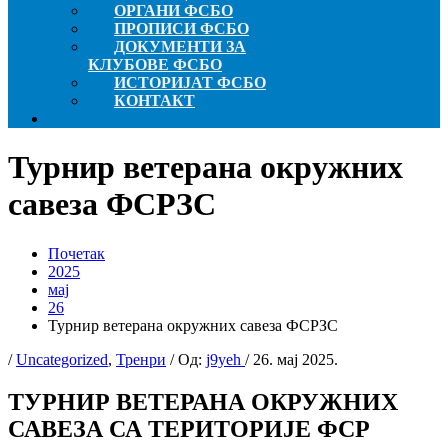
ОРГАНИ ФСБО
ПРОПИСИ ФСБО
ДОКУМЕНТИ ЗА
КЛУБОВЕ ФСБО
ИСТОРИЈАТ ФСБО
КОНТАКТ
Турнир ветерана окружних
савеза ФСРЗС
Почетак
2025
мај
26
Турнир ветерана окружних савеза ФСРЗС
/
Uncategorized
,
Тренри
/ Од:
j9yeh
/
26. мај 2025.
ТУРНИР ВЕТЕРАНА ОКРУЖНИХ
САВЕЗА СА ТЕРИТОРИЈЕ ФСР