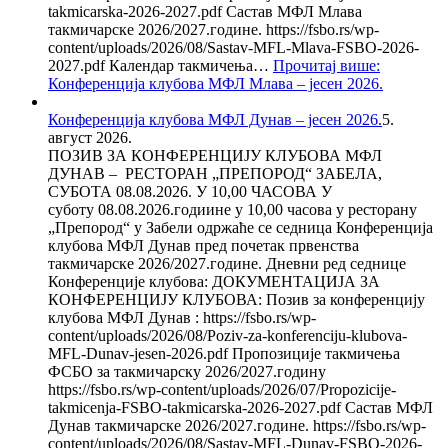
takmicarska-2026-2027.pdf Састав МФЛ Млава
такмичарске 2026/2027.године. https://fsbo.rs/wp-
content/uploads/2026/08/Sastav-MFL-Mlava-FSBO-2026-
2027.pdf Календар такмичења…
Прочитај више
:
Конференција клубова МФЛ Млава – јесен 2026.
Конференција клубова МФЛ Дунав – јесен 2026.
5.
август 2026.
ПОЗИВ ЗА КОНФЕРЕНЦИЈУ КЛУБОВА МФЛ
ДУНАВ – РЕСТОРАН „ПРЕПОРОД“ ЗАБЕЛА,
СУБОТА 08.08.2026. У 10,00 ЧАСОВА У
суботу 08.08.2026.годиине у 10,00 часова у ресторану
„Препород“ у Забели одржаће се седница Конференција
клубова МФЛ Дунав пред почетак првенства
такмичарске 2026/2027.године. Дневни ред седнице
Конференције клубова: ДОКУМЕНТАЦИЈА ЗА
КОНФЕРЕНЦИЈУ КЛУБОВА: Позив за конференцију
клубова МФЛ Дунав : https://fsbo.rs/wp-
content/uploads/2026/08/Poziv-za-konferenciju-klubova-
MFL-Dunav-jesen-2026.pdf Пропозиције такмичења
ФСБО за такмичарску 2026/2027.годину
https://fsbo.rs/wp-content/uploads/2026/07/Propozicije-
takmicenja-FSBO-takmicarska-2026-2027.pdf Састав МФЛ
Дунав такмичарске 2026/2027.године. https://fsbo.rs/wp-
content/uploads/2026/08/Sastav-MFL-Dunav-FSBO-2026-