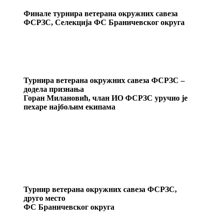
Финале турнира ветерана окружних савеза
ФСРЗС, Селекција ФС Браничевског округа
Турнира ветерана окружних савеза ФСРЗС –
додела признања
Горан Милановић, члан ИО ФСРЗС уручио је
пехаре најбољим екипама
Турнир ветерана окружних савеза ФСРЗС,
друго место
ФС Браничевског округа