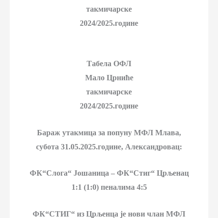
такмичарске
2024/2025.године
Табела ОФЛ
Мало Црниће
такмичарске
2024/2025.године
Бараж утакмица за попуну МФЛ Млава,
субота 31.05.2025.године, Александровац:
ФК“Слога“ Јошаница – ФК“Стиг“ Црљенац
1:1 (1:0) пеналима 4:5
ФК“СТИГ“ из Црљенца је нови члан МФЛ