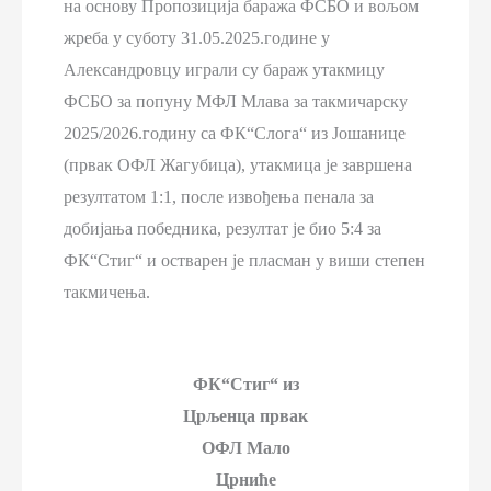
на основу Пропозиција баража ФСБО и вољом
жреба у суботу 31.05.2025.године у
Александровцу играли су бараж утакмицу
ФСБО за попуну МФЛ Млава за такмичарску
2025/2026.годину са ФК“Слога“ из Јошанице
(првак ОФЛ Жагубица), утакмица је завршена
резултатом 1:1, после извођења пенала за
добијања победника, резултат је био 5:4 за
ФК“Стиг“ и остварен је пласман у виши степен
такмичења.
ФК“Стиг“ из
Црљенца првак
ОФЛ Мало
Црниће