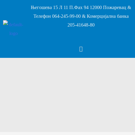
Његошева 15 Л 11 П.Фах 94 12000 Пожаревац &
Телефон 064-245-99-00 & Комерцијална банка
205-41648-80
ФК“Стиг″ из Црљенца нови члан МФЛ Млава
Почетак
2025
јун
1
ФК“Стиг″ из Црљенца нови члан МФЛ Млава