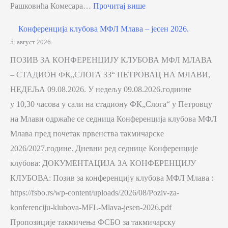
Рашковића Комесара…
Прочитај више
Конференција клубова МФЛ Млава – јесен 2026.
5. август 2026.
ПОЗИВ ЗА КОНФЕРЕНЦИЈУ КЛУБОВА МФЛ МЛАВА
– СТАДИОН ФК„СЛОГА 33“ ПЕТРОВАЦ НА МЛАВИ,
НЕДЕЉА 09.08.2026. У недељу 09.08.2026.годиине
у 10,30 часова у сали на стадиону ФК„Слога“ у Петровцу
на Млави одржаће се седница Конференција клубова МФЛ
Млава пред почетак првенства такмичарске
2026/2027.године. Дневни ред седнице Конференције
клубова: ДОКУМЕНТАЦИЈА ЗА КОНФЕРЕНЦИЈУ
КЛУБОВА: Позив за конференцију клубова МФЛ Млава :
https://fsbo.rs/wp-content/uploads/2026/08/Poziv-za-
konferenciju-klubova-MFL-Mlava-jesen-2026.pdf
Пропозиције такмичења ФСБО за такмичарску