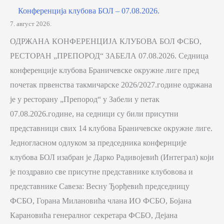
Конференција клубова БОЛ – 07.08.2026.
7. август 2026.
ОДРЖАНА КОНФЕРЕНЦИЈА КЛУБОВА БОЛ ФСБО,
РЕСТОРАН „ПРЕПОРОД“ ЗАБЕЛА 07.08.2026. Седница
конференције клубова Браничевске окружне лиге пред
почетак првенства такмичарске 2026/2027.године одржана
је у ресторану „Препород“ у Забели у петак
07.08.2026.године, на седници су били присутни
представници свих 14 клубова Браничевске окружне лиге.
Једногласном одлуком за председника конфернције
клубова БОЛ изабран је Дарко Радивојевић (Интеграл) који
је поздравио све присутне представнике клубовова и
представнике Савеза: Весну Ђорђевић председницу
ФСБО, Горана Милановића члана ИО ФСБО, Бојана
Карановића генералног секретара ФСБО, Дејана