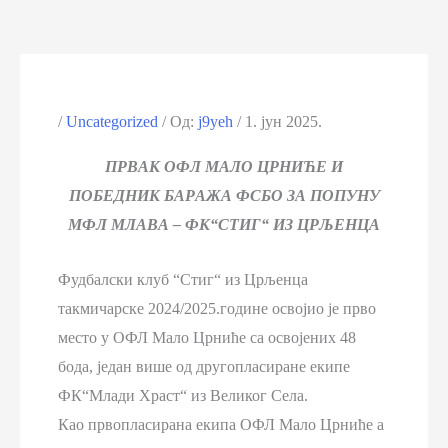
/
Uncategorized
/ Од:
j9yeh
/
1. јун 2025.
ПРВАК ОФЛ МАЛО ЦРНИЋЕ И
ПОБЕДНИК БАРАЖА ФСБО ЗА ПОПУНУ
МФЛ МЛАВА – ФК“СТИГ“ ИЗ ЦРЉЕНЦА
Фудбалски клуб “Стиг“ из Црљенца
такмичарске 2024/2025.године освојио је прво
место у ОФЛ Мало Црниће са освојених 48
бода, један више од другопласиране екипе
ФК“Млади Храст“ из Великог Села.
Као првопласирана екипа ОФЛ Мало Црниће а