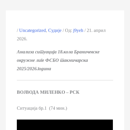
/
Uncategorized
,
Судије
/ Од:
j9yeh
/
21. април
2026.
Анализа ситуација 18.кола Браничевске
окружне лиге ФСБО такмичарска
2025/2026.година
ВОЈВОДА МИЛЕНКО – РСК
Ситуација бр.1 (74 мин.)