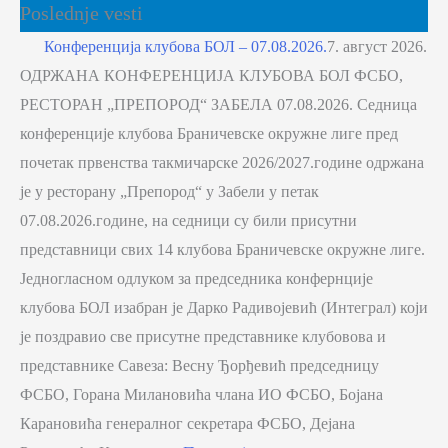
Poslednje vesti
Конференција клубова БОЛ – 07.08.2026.
7. август 2026.
ОДРЖАНА КОНФЕРЕНЦИЈА КЛУБОВА БОЛ ФСБО,
РЕСТОРАН „ПРЕПОРОД“ ЗАБЕЛА 07.08.2026. Седница
конференције клубова Браничевске окружне лиге пред
почетак првенства такмичарске 2026/2027.године одржана
је у ресторану „Препород“ у Забели у петак
07.08.2026.године, на седници су били присутни
представници свих 14 клубова Браничевске окружне лиге.
Једногласном одлуком за председника конфернције
клубова БОЛ изабран је Дарко Радивојевић (Интеграл) који
је поздравио све присутне представнике клубовова и
представнике Савеза: Весну Ђорђевић председницу
ФСБО, Горана Милановића члана ИО ФСБО, Бојана
Карановића генералног секретара ФСБО, Дејана