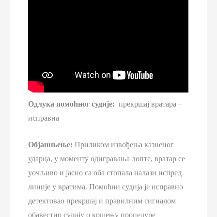
Одлука помоћног судије:
прекршај вратара –
исправна
Објашњење:
Приликом извођења казненог
ударца, у моменту одигравања лопте, вратар се
уочљиво и јасно са оба стопала налази испред
линије у вратима. Помоћни судија је исправно
детектовао прекршај и правилним сигналом
обавестио судију о кршењу процедуре