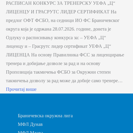
РАСПИСАН КОНКУРС ЗА ТРЕНЕРСКУ УЕФА „Ц“
ЛИЦЕНЦУ И ГРАСРУТС ЛИДЕР СЕРТИФИКАТ На
предлог ОФТ ФСБО, на седници ИО ФС Браничевског
округа која је одржана 28.07.2026. године, донета је
Одлуку о расписивању конкурса за: – УЕФА „Ц“
лиценцу и – Грасрутс лидер сертификат УЕФА „Ц“
ЛИЦЕНЦА На основу Правилника ФСС за лиценцирање
тренера и добијање дозволе за рад и на основу
Пропозиција такмичења ФСБО за Окружни степен
такмичења дозволу за рад може да добије само тренере…
Прочитај више
Браничевска окружна лига
МФЛ Дунав
МФЛ Млава