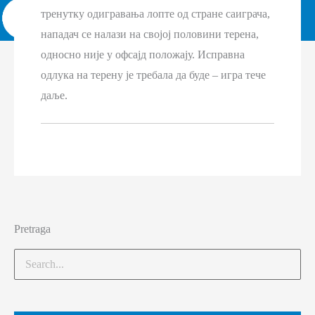
тренутку одигравања лопте од стране саиграча,
нападач се налази на својој половини терена,
односно није у офсајд положају. Исправна
одлука на терену је требала да буде – игра тече
даље.
Pretraga