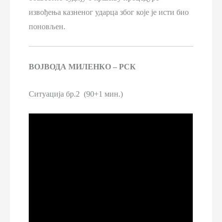
извођења казненог ударца због које је исти био
поновљен.
ВОЈВОДА МИЛЕНКО – РСК
Ситуација бр.2 (90+1 мин.)