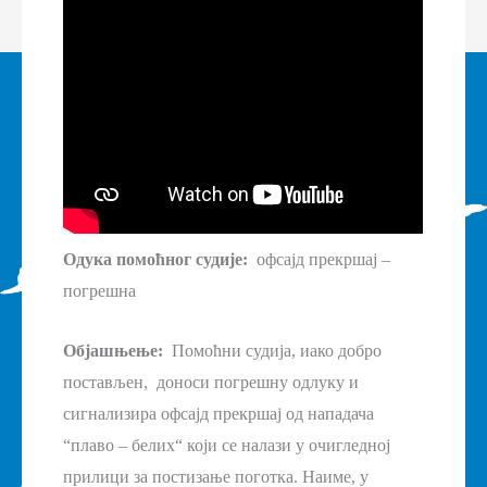
Одука помоћног судије:
офсајд прекршај –
погрешна
Објашњење:
Помоћни судија, иако добро
постављен, доноси погрешну одлуку и
сигнализира офсајд прекршај од нападача
“плаво – белих“ који се налази у очигледној
прилици за постизање поготка. Наиме, у