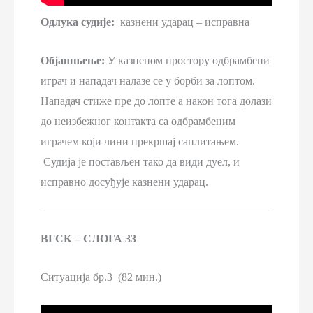
Одлука судије:
казнени ударац – исправна
Објашњење:
У казненом простору одбрамбени
играч и нападач налазе се у борби за лоптом.
Нападач стиже пре до лопте а након тога долази
до неизбежног контакта са одбрамбеним
играчем који чини прекршај саплитањем.
Судија је постављен тако да види дуел, и
исправно досуђује казнени ударац.
ВГСК – СЛОГА 33
Ситуација бр.3 (82 мин.)