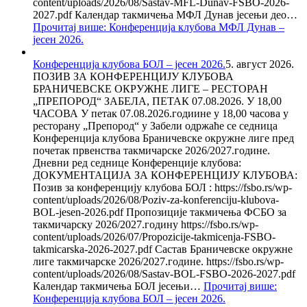
content/uploads/2026/08/Sastav-MFL-Dunav-FSBO-2026-
2027.pdf Календар такмичења МФЛ Дунав јесењи део…
Прочитај више
: Конференција клубова МФЛ Дунав –
јесен 2026.
Конференција клубова БОЛ – јесен 2026.
5. август 2026.
ПОЗИВ ЗА КОНФЕРЕНЦИЈУ КЛУБОВА
БРАНИЧЕВСКЕ ОКРУЖНЕ ЛИГЕ – РЕСТОРАН
„ПРЕПОРОД“ ЗАБЕЛА, ПЕТАК 07.08.2026. У 18,00
ЧАСОВА У петак 07.08.2026.годиине у 18,00 часова у
ресторану „Препород“ у Забели одржаће се седница
Конференција клубова Браничевске окружне лиге пред
почетак првенства такмичарске 2026/2027.године.
Дневни ред седнице Конференције клубова:
ДОКУМЕНТАЦИЈА ЗА КОНФЕРЕНЦИЈУ КЛУБОВА:
Позив за конференцију клубова БОЛ : https://fsbo.rs/wp-
content/uploads/2026/08/Poziv-za-konferenciju-klubova-
BOL-jesen-2026.pdf Пропозиције такмичења ФСБО за
такмичарску 2026/2027.годину https://fsbo.rs/wp-
content/uploads/2026/07/Propozicije-takmicenja-FSBO-
takmicarska-2026-2027.pdf Састав Браничевске окружне
лиге такмичарске 2026/2027.године. https://fsbo.rs/wp-
content/uploads/2026/08/Sastav-BOL-FSBO-2026-2027.pdf
Календар такмичења БОЛ јесењи…
Прочитај више
:
Конференција клубова БОЛ – јесен 2026.