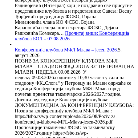
Радивојевић (Интеграл) који је поздравио све присутне
представнике клубовова и представнике Савеза: Весну
Ђорђевић председницу ФСБО, Горана
Милановића члана ИО ФСБО, Бојана
Карановића генералног секретара ФСБО, Дејана
Рашковића Комесара…
Прочитај више
: Конференција
клубова БОЛ – 07.08.2026.
Конференција клубова МФЛ Млава – јесен 2026.
5.
август 2026.
ПОЗИВ ЗА КОНФЕРЕНЦИЈУ КЛУБОВА МФЛ
МЛАВА – СТАДИОН ФК„СЛОГА 33“ ПЕТРОВАЦ НА
МЛАВИ, НЕДЕЉА 09.08.2026. У
недељу 09.08.2026.годиине у 10,30 часова у сали на
стадиону ФК„Слога“ у Петровцу на Млави одржаће се
седница Конференција клубова МФЛ Млава пред
почетак првенства такмичарске 2026/2027.године.
Дневни ред седнице Конференције клубова:
ДОКУМЕНТАЦИЈА ЗА КОНФЕРЕНЦИЈУ КЛУБОВА:
Позив за конференцију клубова МФЛ Млава :
https://fsbo.rs/wp-content/uploads/2026/08/Poziv-za-
konferenciju-klubova-MFL-Mlava-jesen-2026.pdf
Пропозиције такмичења ФСБО за такмичарску
2026/2027.годину https://fsbo.rs/wp-