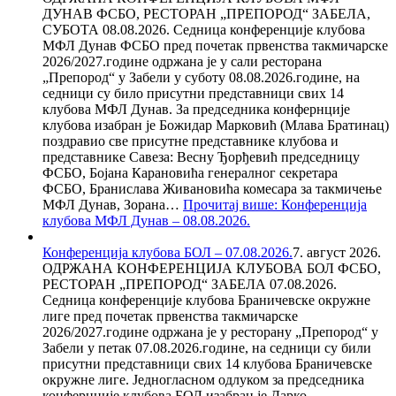
ДУНАВ ФСБО, РЕСТОРАН „ПРЕПОРОД“ ЗАБЕЛА,
СУБОТА 08.08.2026. Седница конференције клубова
МФЛ Дунав ФСБО пред почетак првенства такмичарске
2026/2027.године одржана је у сали ресторана
„Препород“ у Забели у суботу 08.08.2026.године, на
седници су било присутни представници свих 14
клубова МФЛ Дунав. За председника конфернције
клубова изабран је Божидар Марковић (Млава Братинац)
поздравио све присутне представнике клубова и
представнике Савеза: Весну Ђорђевић председницу
ФСБО, Бојана Карановића генералног секретара
ФСБО, Бранислава Живановића комесара за такмичење
МФЛ Дунав, Зорана…
Прочитај више
: Конференција
клубова МФЛ Дунав – 08.08.2026.
Конференција клубова БОЛ – 07.08.2026.
7. август 2026.
ОДРЖАНА КОНФЕРЕНЦИЈА КЛУБОВА БОЛ ФСБО,
РЕСТОРАН „ПРЕПОРОД“ ЗАБЕЛА 07.08.2026.
Седница конференције клубова Браничевске окружне
лиге пред почетак првенства такмичарске
2026/2027.године одржана је у ресторану „Препород“ у
Забели у петак 07.08.2026.године, на седници су били
присутни представници свих 14 клубова Браничевске
окружне лиге. Једногласном одлуком за председника
конфернције клубова БОЛ изабран је Дарко