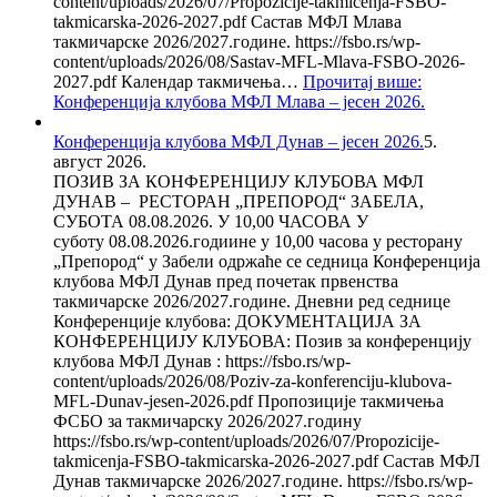
content/uploads/2026/07/Propozicije-takmicenja-FSBO-
takmicarska-2026-2027.pdf Састав МФЛ Млава
такмичарске 2026/2027.године. https://fsbo.rs/wp-
content/uploads/2026/08/Sastav-MFL-Mlava-FSBO-2026-
2027.pdf Календар такмичења…
Прочитај више
:
Конференција клубова МФЛ Млава – јесен 2026.
Конференција клубова МФЛ Дунав – јесен 2026.
5.
август 2026.
ПОЗИВ ЗА КОНФЕРЕНЦИЈУ КЛУБОВА МФЛ
ДУНАВ – РЕСТОРАН „ПРЕПОРОД“ ЗАБЕЛА,
СУБОТА 08.08.2026. У 10,00 ЧАСОВА У
суботу 08.08.2026.годиине у 10,00 часова у ресторану
„Препород“ у Забели одржаће се седница Конференција
клубова МФЛ Дунав пред почетак првенства
такмичарске 2026/2027.године. Дневни ред седнице
Конференције клубова: ДОКУМЕНТАЦИЈА ЗА
КОНФЕРЕНЦИЈУ КЛУБОВА: Позив за конференцију
клубова МФЛ Дунав : https://fsbo.rs/wp-
content/uploads/2026/08/Poziv-za-konferenciju-klubova-
MFL-Dunav-jesen-2026.pdf Пропозиције такмичења
ФСБО за такмичарску 2026/2027.годину
https://fsbo.rs/wp-content/uploads/2026/07/Propozicije-
takmicenja-FSBO-takmicarska-2026-2027.pdf Састав МФЛ
Дунав такмичарске 2026/2027.године. https://fsbo.rs/wp-