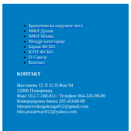
Браничевска окружна лига
МФЛ Дунав
МФЛ Млава
Младје категорије
Бараж ФСБО
КУП ФСБО
О Савезу
Контакт
КОНТАКТ
Његошева 15 Л 11 П.Фах 94
12000 Пожаревац
Факс 012-7-100-811 / Телефон 064-245-99-00
Комерцијална банка 205-41648-80
fsbranicevskogokruga012@gmail.com
fsbo.pozarevac012@yahoo.com