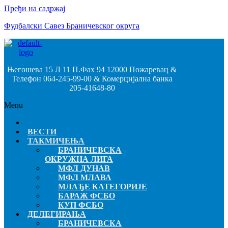
Пређи на садржај
Фудбалски Савез Браничевског округа
Његошева 15 Л 11 П.Фах 94 12000 Пожаревац &
Телефон 064-245-99-00 & Комерцијална банка
205-41648-80
Menu
ВЕСТИ
ТАКМИЧЕЊА
БРАНИЧЕВСКА
ОКРУЖНА ЛИГА
МФЛ ДУНАВ
МФЛ МЛАВА
МЛАЂЕ КАТЕГОРИЈЕ
БАРАЖ ФСБО
КУП ФСБО
ДЕЛЕГИРАЊА
БРАНИЧЕВСКА