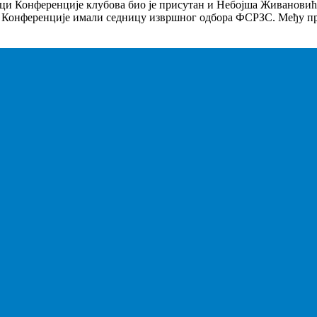
ци Конференције клубова био је присутан и Небојша Живанови
е Конференције имали седницу извршног одбора ФСРЗС. Међу 