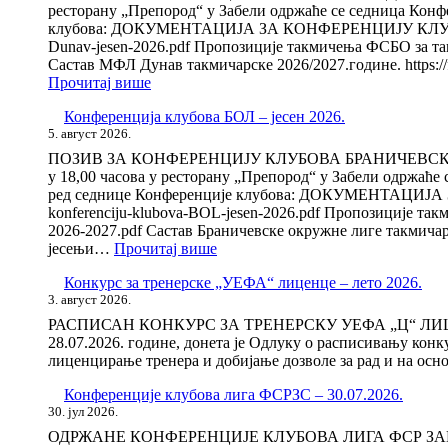
–
ресторану „Препород“ у Забели одржаће се седница Конф
јесен
клубова: ДОКУМЕНТАЦИЈА ЗА КОНФЕРЕНЦИЈУ КЛУБОВА: Пози
2026.
Dunav-jesen-2026.pdf Пропозиције такмичења ФСБО за такми
Састав МФЛ Дунав такмичарске 2026/2027.године. https:
:
Прочитај више
Конференција
Конференција клубова БОЛ – јесен 2026.
клубова
5. август 2026.
МФЛ
Дунав
ПОЗИВ ЗА КОНФЕРЕНЦИЈУ КЛУБОВА БРАНИЧЕВСКЕ ОКР
–
у 18,00 часова у ресторану „Препород“ у Забели одржаће
јесен
ред седнице Конференције клубова: ДОКУМЕНТАЦИЈА ЗА К
2026.
konferenciju-klubova-BOL-jesen-2026.pdf Пропозиције такми
2026-2027.pdf Састав Браничевске окружне лиге такмичарс
:
јесењи…
Прочитај више
Конференција
Конкурс за тренерске „УЕФА“ лиценце – лето 2026.
клубова
3. август 2026.
БОЛ
–
РАСПИСАН КОНКУРС ЗА ТРЕНЕРСКУ УЕФА „Ц“ ЛИЦЕНЦ
јесен
28.07.2026. године, донета је Одлуку о расписивању к
2026.
лиценцирање тренера и добијање дозволе за рад и на ос
Конференције клубова лига ФСРЗС – 30.07.2026.
30. јул 2026.
ОДРЖАНЕ КОНФЕРЕНЦИЈЕ КЛУБОВА ЛИГА ФСР ЗАПАДНЕ С