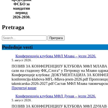
ФСБО за
мандатни
период
2026-2030.
Pretraga
Претрага
за:
Poslednje vesti
Конференција клубова МФЛ Млава – јесен 2026.
5. август 2026.
ПОЗИВ ЗА КОНФЕРЕНЦИЈУ КЛУБОВА МФЛ МЛАВА – СТА
сали на стадиону ФК„Слога“ у Петровцу на Млави одржа
Конференције клубова: ДОКУМЕНТАЦИЈА ЗА КОНФЕРЕНЦИЈУ
konferenciju-klubova-MFL-Mlava-jesen-2026.pdf Пропозициј
takmicarska-2026-2027.pdf Састав МФЛ Млава такмичарске 
:
Прочитај више
Конференција
Конференција клубова МФЛ Дунав – јесен 2026.
клубова
5. август 2026.
МФЛ
Млава
ПОЗИВ ЗА КОНФЕРЕНЦИЈУ КЛУБОВА МФЛ ДУНАВ – РЕСТ