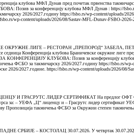
еренција клубова МФЛ Дунав пред почетак првенства такмичарс
в за конференцију клубова МФЛ Дунав : https://fsbo.rs/wp-c
чарску 2026/2027.годину https://fsbo.rs/wp-content/uploads/2026/
//fsbo.rs/wp-content/uploads/2026/08/Sastav-MFL-Dunav-FSBO-20
УЖНЕ ЛИГЕ – РЕСТОРАН „ПРЕПОРОД“ ЗАБЕЛА, ПЕТАК 07.08
 се седница Конференција клубова Браничевске окружне лиге пр
ОНФЕРЕНЦИЈУ КЛУБОВА: Позив за конференцију клубова БОЛ : h
чења ФСБО за такмичарску 2026/2027.годину https://fsbo.rs/wp-co
ке 2026/2027.године. https://fsbo.rs/wp-content/uploads/2026/0
У И ГРАСРУТС ЛИДЕР СЕРТИФИКАТ На предлог ОФТ ФСБО, н
онкурса за: – УЕФА „Ц“ лиценцу и – Грасрутс лидер сертифик
нову Пропозиција такмичења ФСБО за Окружни степен такмичења
РБИЈЕ – КОСТОЛАЦ 30.07.2026. У четвртак 30.07.2026.год