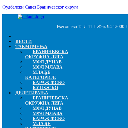
Пређи
Фудбалски Савез Браничевског округа
на
садржај
Његошева 15 Л 11 П.Фах 94 12000 П
Menu
ВЕСТИ
ТАКМИЧЕЊА
БРАНИЧЕВСКА
ОКРУЖНА ЛИГА
МФЛ ДУНАВ
МФЛ МЛАВА
МЛАЂЕ
КАТЕГОРИЈЕ
БАРАЖ ФСБО
КУП ФСБО
ДЕЛЕГИРАЊА
БРАНИЧЕВСКА
ОКРУЖНА ЛИГА
МФЛ ДУНАВ
МФЛ МЛАВА
БАРАЖ ФСБО
МЛАЂЕ