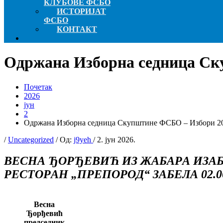
КЛУБОВЕ ФСБО
ИСТОРИЈАТ
ФСБО
КОНТАКТ
Одржана Изборна седница Ск
Почетак
2026
јун
2
Одржана Изборна седница Скупштине ФСБО – Избори 20
/
Uncategorized
/ Од:
j9yeh
/
2. јун 2026.
ВЕСНА ЂОРЂЕВИЋ ИЗ ЖАБАРА ИЗАБР
РЕСТОРАН „ПРЕПОРОД“ ЗАБЕЛА 02.06
Весна
Ђорђевић
председник