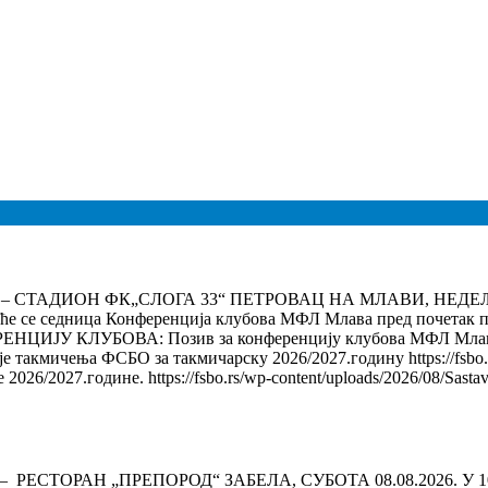
ДИОН ФК„СЛОГА 33“ ПЕТРОВАЦ НА МЛАВИ, НЕДЕЉА 09.08.20
ће се седница Конференција клубова МФЛ Млава пред почетак пр
 КЛУБОВА: Позив за конференцију клубова МФЛ Млава : https:
е такмичења ФСБО за такмичарску 2026/2027.годину https://fsbo.rs
2026/2027.године. https://fsbo.rs/wp-content/uploads/2026/08/
ОРАН „ПРЕПОРОД“ ЗАБЕЛА, СУБОТА 08.08.2026. У 10,00 ЧА