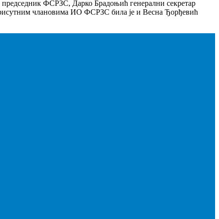
ли
ћ председник ФСРЗС, Дарко Брадоњић генерални секретар
–
присутним члановима ИО ФСРЗС била је и Весна Ђорђевић
ле
20