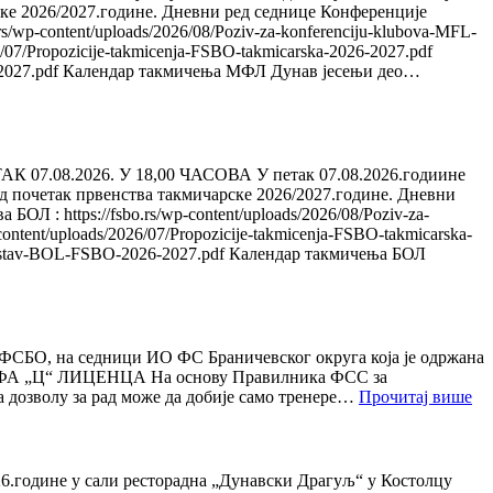
ке 2026/2027.године. Дневни ред седнице Конференције
ontent/uploads/2026/08/Poziv-za-konferenciju-klubova-MFL-
07/Propozicije-takmicenja-FSBO-takmicarska-2026-2027.pdf
26-2027.pdf Календар такмичења МФЛ Дунав јесењи део…
.2026. У 18,00 ЧАСОВА У петак 07.08.2026.годиине
ед почетак првенства такмичарске 2026/2027.године. Дневни
ttps://fsbo.rs/wp-content/uploads/2026/08/Poziv-za-
ntent/uploads/2026/07/Propozicije-takmicenja-FSBO-takmicarska-
8/Sastav-BOL-FSBO-2026-2027.pdf Календар такмичења БОЛ
а седници ИО ФС Браничевског округа која је одржана
ат УЕФА „Ц“ ЛИЦЕНЦА На основу Правилника ФСС за
:
 дозволу за рад може да добије само тренере…
Прочитај више
Ко
за
тр
„У
ине у сали ресторадна „Дунавски Драгуљ“ у Костолцу