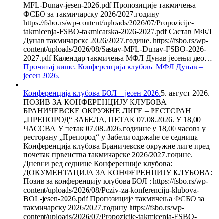
MFL-Dunav-jesen-2026.pdf Пропозиције такмичења
ФСБО за такмичарску 2026/2027.годину
https://fsbo.rs/wp-content/uploads/2026/07/Propozicije-
takmicenja-FSBO-takmicarska-2026-2027.pdf Састав МФЛ
Дунав такмичарске 2026/2027.године. https://fsbo.rs/wp-
content/uploads/2026/08/Sastav-MFL-Dunav-FSBO-2026-
2027.pdf Календар такмичења МФЛ Дунав јесењи део…
Прочитај више
: Конференција клубова МФЛ Дунав –
јесен 2026.
Конференција клубова БОЛ – јесен 2026.
5. август 2026.
ПОЗИВ ЗА КОНФЕРЕНЦИЈУ КЛУБОВА
БРАНИЧЕВСКЕ ОКРУЖНЕ ЛИГЕ – РЕСТОРАН
„ПРЕПОРОД“ ЗАБЕЛА, ПЕТАК 07.08.2026. У 18,00
ЧАСОВА У петак 07.08.2026.годиине у 18,00 часова у
ресторану „Препород“ у Забели одржаће се седница
Конференција клубова Браничевске окружне лиге пред
почетак првенства такмичарске 2026/2027.године.
Дневни ред седнице Конференције клубова:
ДОКУМЕНТАЦИЈА ЗА КОНФЕРЕНЦИЈУ КЛУБОВА:
Позив за конференцију клубова БОЛ : https://fsbo.rs/wp-
content/uploads/2026/08/Poziv-za-konferenciju-klubova-
BOL-jesen-2026.pdf Пропозиције такмичења ФСБО за
такмичарску 2026/2027.годину https://fsbo.rs/wp-
content/uploads/2026/07/Propozicije-takmicenja-FSBO-