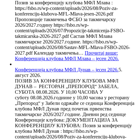
Позив за конференцију клубова МФЛ Млава :
https://fsbo.rs/wp-content/uploads/2026/08/Poziv-za-
konferenciju-klubova-MFL-Mlava-jesen-2026.pdf
Пропозиције такмичења ФСБО за такмичарску
2026/2027.годину https://fsbo.rs/wp-
content/uploads/2026/07/Propozicije-takmicenja-FSBO-
takmicarska-2026-2027.pdf Састав МФЛ Млава
такмичарске 2026/2027.године. https://fsbo.rs/wp-
content/uploads/2026/08/Sastav-MFL-Mlava-FSBO-2026-
2027.pdf Календар такмичења…
Прочитај више
:
Конференција клубова МФЛ Млава – јесен 2026.
Конференција клубова МФЛ Дунав – јесен 2026.
5.
август 2026.
ПОЗИВ ЗА КОНФЕРЕНЦИЈУ КЛУБОВА МФЛ
ДУНАВ – РЕСТОРАН „ПРЕПОРОД“ ЗАБЕЛА,
СУБОТА 08.08.2026. У 10,00 ЧАСОВА У
суботу 08.08.2026.годиине у 10,00 часова у ресторану
„Препород“ у Забели одржаће се седница Конференција
клубова МФЛ Дунав пред почетак првенства
такмичарске 2026/2027.године. Дневни ред седнице
Конференције клубова: ДОКУМЕНТАЦИЈА ЗА
КОНФЕРЕНЦИЈУ КЛУБОВА: Позив за конференцију
клубова МФЛ Дунав : https://fsbo.rs/wp-
content/uploads/2026/08/Poziv-za-konferenciju-klubova-