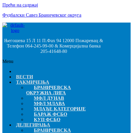
Пређи на садржај
Фудбалски Савез Браничевског округа
Његошева 15 Л 11 П.Фах 94 12000 Пожаревац &
Телефон 064-245-99-00 & Комерцијална банка
205-41648-80
Menu
ВЕСТИ
ТАКМИЧЕЊА
БРАНИЧЕВСКА
ОКРУЖНА ЛИГА
МФЛ ДУНАВ
МФЛ МЛАВА
МЛАЂЕ КАТЕГОРИЈЕ
БАРАЖ ФСБО
КУП ФСБО
ДЕЛЕГИРАЊА
БРАНИЧЕВСКА