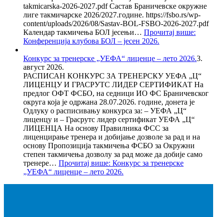
takmicarska-2026-2027.pdf Састав Браничевске окружне
лиге такмичарске 2026/2027.године. https://fsbo.rs/wp-
content/uploads/2026/08/Sastav-BOL-FSBO-2026-2027.pdf
Календар такмичења БОЛ јесењи…
Прочитај више
:
Конференција клубова БОЛ – јесен 2026.
Конкурс за тренерске „УЕФА“ лиценце – лето 2026.
3.
август 2026.
РАСПИСАН КОНКУРС ЗА ТРЕНЕРСКУ УЕФА „Ц“
ЛИЦЕНЦУ И ГРАСРУТС ЛИДЕР СЕРТИФИКАТ На
предлог ОФТ ФСБО, на седници ИО ФС Браничевског
округа која је одржана 28.07.2026. године, донета је
Одлуку о расписивању конкурса за: – УЕФА „Ц“
лиценцу и – Грасрутс лидер сертификат УЕФА „Ц“
ЛИЦЕНЦА На основу Правилника ФСС за
лиценцирање тренера и добијање дозволе за рад и на
основу Пропозиција такмичења ФСБО за Окружни
степен такмичења дозволу за рад може да добије само
тренере…
Прочитај више
: Конкурс за тренерске
„УЕФА“ лиценце – лето 2026.