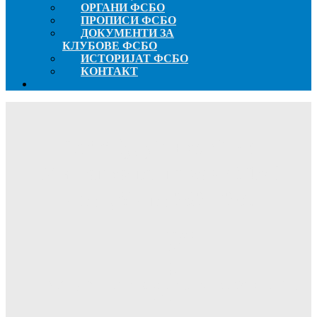
ОРГАНИ ФСБО
ПРОПИСИ ФСБО
ДОКУМЕНТИ ЗА
КЛУБОВЕ ФСБО
ИСТОРИЈАТ ФСБО
КОНТАКТ
ФК“Будућност″ из
Милатовца првак ОФЛ
Жагубица 2025/26.
Почетак
2026
јун
8
ФК“Будућност″ из Милатовца првак ОФЛ Жагубица
2025/26.