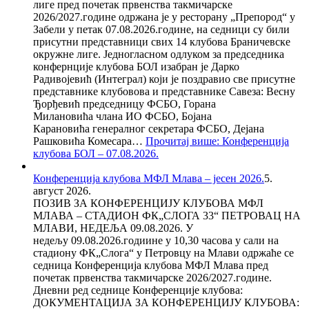
лиге пред почетак првенства такмичарске
2026/2027.године одржана је у ресторану „Препород“ у
Забели у петак 07.08.2026.године, на седници су били
присутни представници свих 14 клубова Браничевске
окружне лиге. Једногласном одлуком за председника
конфернције клубова БОЛ изабран је Дарко
Радивојевић (Интеграл) који је поздравио све присутне
представнике клубовова и представнике Савеза: Весну
Ђорђевић председницу ФСБО, Горана
Милановића члана ИО ФСБО, Бојана
Карановића генералног секретара ФСБО, Дејана
Рашковића Комесара…
Прочитај више
: Конференција
клубова БОЛ – 07.08.2026.
Конференција клубова МФЛ Млава – јесен 2026.
5.
август 2026.
ПОЗИВ ЗА КОНФЕРЕНЦИЈУ КЛУБОВА МФЛ
МЛАВА – СТАДИОН ФК„СЛОГА 33“ ПЕТРОВАЦ НА
МЛАВИ, НЕДЕЉА 09.08.2026. У
недељу 09.08.2026.годиине у 10,30 часова у сали на
стадиону ФК„Слога“ у Петровцу на Млави одржаће се
седница Конференција клубова МФЛ Млава пред
почетак првенства такмичарске 2026/2027.године.
Дневни ред седнице Конференције клубова:
ДОКУМЕНТАЦИЈА ЗА КОНФЕРЕНЦИЈУ КЛУБОВА: