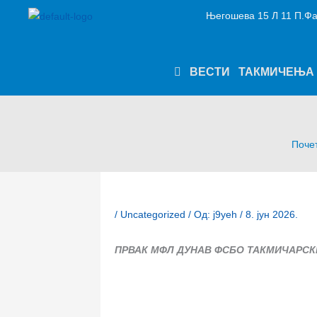
Пређи
Његошева 15 Л 11 П.Фа
на
садржај
ВЕСТИ
ТАКМИЧЕЊА
Поче
/
Uncategorized
/ Од:
j9yeh
/
8. јун 2026.
ПРВАК МФЛ ДУНАВ ФСБО ТАКМИЧАРСКЕ 