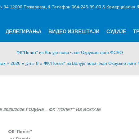
х 94 12000 Пожаревац & Телефон 064-245-99-00 & Комерцијална б
ДЕЛЕГИРАЊА
ВИДЕО ИЗВЕШТАЈИ
СУДИЈЕ
Т
ФК“Полет“ из Волује нови члан Окружне лиге ФСБО
так
2026
јун
8
ФК“Полет“ из Волује нови члан Окружне лиге
2025/2026.ГОДИНЕ – ФК“ПОЛЕТ“ ИЗ ВОЛУЈЕ
ФК“Полет“
из Волује