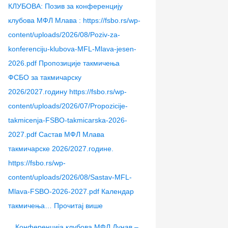
–
Д
А
а
М
КЛУБОВА: Позив за конференцију
ј
у
“
Ф
л
клубова МФЛ Млава : https://fsbo.rs/wp-
е
н
л
С
а
content/uploads/2026/08/Poziv-za-
с
а
и
Р
в
konferenciju-klubova-MFL-Mlava-jesen-
е
в
ц
З
а
2026.pdf Пропозиције такмичења
н
–
е
С
–
ФСБО за такмичарску
2
ј
н
–
ј
2026/2027.годину https://fsbo.rs/wp-
0
е
ц
3
е
content/uploads/2026/07/Propozicije-
2
с
е
0
с
takmicenja-FSBO-takmicarska-2026-
6
е
–
.
е
2027.pdf Састав МФЛ Млава
.
н
л
0
н
такмичарске 2026/2027.године.
2
е
7
2
https://fsbo.rs/wp-
0
т
.
0
content/uploads/2026/08/Sastav-MFL-
2
о
2
2
Mlava-FSBO-2026-2027.pdf Календар
6
2
0
6
такмичења…
Прочитај више
.
0
2
.
Конференција клубова МФЛ Дунав –