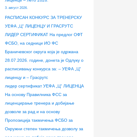
лиценце – лето 2026.
3. август 2026.
РАСПИСАН КОНКУРС ЗА ТРЕНЕРСКУ
УЕФА „Ц“ ЛИЦЕНЦУ И ГРАСРУТС
ЛИДЕР СЕРТИФИКАТ На предлог ОФТ
ФСБО, на седници ИО ФС
Браничевског округа која је одржана
28.07.2026. године, донета је Одлуку о
расписивању конкурса за: – УЕФА „Ц“
лиценцу и – Грасрутс
лидер сертификат УЕФА „Ц“ ЛИЦЕНЦА
На основу Правилника ФСС за
лиценцирање тренера и добијање
дозволе за рад и на основу
Пропозиција такмичења ФСБО за
Окружни степен такмичења дозволу за