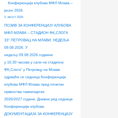
е
е
с
е
е
р
Конференција клубова МФЛ Млава –
н
н
з
н
н
а
јесен 2026.
ц
ц
а
ц
ц
г
5. август 2026.
и
и
т
и
и
а
ПОЗИВ ЗА КОНФЕРЕНЦИЈУ КЛУБОВА
ј
ј
р
ј
ј
з
МФЛ МЛАВА – СТАДИОН ФК„СЛОГА
а
а
е
е
а
а
33“ ПЕТРОВАЦ НА МЛАВИ, НЕДЕЉА
к
к
н
к
к
:
09.08.2026. У
л
л
е
л
л
недељу 09.08.2026.годиине
у
у
р
у
у
у 10,30 часова у сали на стадиону
б
б
с
б
б
ФК„Слога“ у Петровцу на Млави
о
о
к
о
о
одржаће се седница Конференција
в
в
е
в
в
клубова МФЛ Млава пред почетак
а
а
„
а
а
првенства такмичарске
Б
М
У
л
М
2026/2027.године. Дневни ред седнице
О
Ф
Е
и
Ф
Конференције клубова:
Л
Л
Ф
г
Л
ДОКУМЕНТАЦИЈА ЗА КОНФЕРЕНЦИЈУ