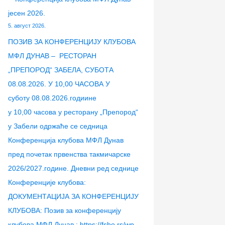
2
6
јесен 2026.
6
.
5. август 2026.
.
ПОЗИВ ЗА КОНФЕРЕНЦИЈУ КЛУБОВА
МФЛ ДУНАВ – РЕСТОРАН
„ПРЕПОРОД“ ЗАБЕЛА, СУБОТА
08.08.2026. У 10,00 ЧАСОВА У
суботу 08.08.2026.годиине
у 10,00 часова у ресторану „Препород“
у Забели одржаће се седница
Конференција клубова МФЛ Дунав
пред почетак првенства такмичарске
2026/2027.године. Дневни ред седнице
Конференције клубова:
ДОКУМЕНТАЦИЈА ЗА КОНФЕРЕНЦИЈУ
КЛУБОВА: Позив за конференцију
клубова МФЛ Дунав : https://fsbo.rs/wp-