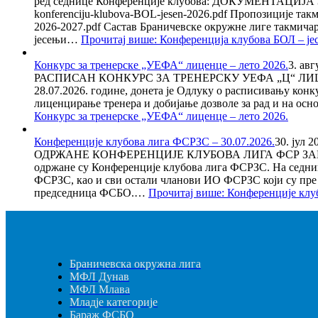
ред седнице Конференције клубова: ДОКУМЕНТАЦИЈА ЗА К
konferenciju-klubova-BOL-jesen-2026.pdf Пропозиције такми
2026-2027.pdf Састав Браничевске окружне лиге такмичарс
јесењи…
Прочитај више
: Конференција клубова БОЛ – је
Конкурс за тренерске „УЕФА“ лиценце – лето 2026.
3. авг
РАСПИСАН КОНКУРС ЗА ТРЕНЕРСКУ УЕФА „Ц“ ЛИЦЕНЦ
28.07.2026. године, донета је Одлуку о расписивању к
лиценцирање тренера и добијање дозволе за рад и на ос
Конкурс за тренерске „УЕФА“ лиценце – лето 2026.
Конференције клубова лига ФСРЗС – 30.07.2026.
30. јул 2
ОДРЖАНЕ КОНФЕРЕНЦИЈЕ КЛУБОВА ЛИГА ФСР ЗАПАДНЕ С
одржане су Конференције клубова лига ФСРЗС. На седни
ФСРЗС, као и сви остали чланови ИО ФСРЗС који су пр
председница ФСБО.…
Прочитај више
: Конференције клу
Браничевска окружна лига
МФЛ Дунав
МФЛ Млава
Младје категорије
Бараж ФСБО