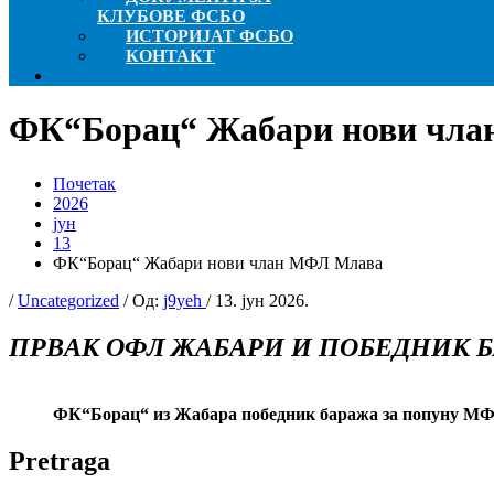
КЛУБОВЕ ФСБО
ИСТОРИЈАТ ФСБО
КОНТАКТ
ФК“Борац“ Жабари нови чл
Почетак
2026
јун
13
ФК“Борац“ Жабари нови члан МФЛ Млава
/
Uncategorized
/ Од:
j9yeh
/
13. јун 2026.
ПРВАК ОФЛ ЖАБАРИ И ПОБЕДНИК Б
ФК“Борац“ из Жабара победник баража за попуну М
Pretraga