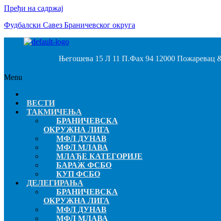
Пређи на садржај
Фудбалски Савез Браничевског округа
Његошева 15 Л 11 П.Фах 94 12000 Пожаревац &
Menu
ВЕСТИ
ТАКМИЧЕЊА
БРАНИЧЕВСКА
ОКРУЖНА ЛИГА
МФЛ ДУНАВ
МФЛ МЛАВА
МЛАЂЕ КАТЕГОРИЈЕ
БАРАЖ ФСБО
КУП ФСБО
ДЕЛЕГИРАЊА
БРАНИЧЕВСКА
ОКРУЖНА ЛИГА
МФЛ ДУНАВ
МФЛ МЛАВА