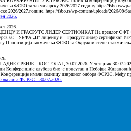
ОНФЕРЕНЦИЈУ КЛУБОВА: Позив за конференцију клубова БОЛ : h
чења ФСБО за такмичарску 2026/2027.годину https://fsbo.rs/wp-co
ке 2026/2027.године. https://fsbo.rs/wp-content/uploads/2026/0
сен 2026.
уст 2026.
У И ГРАСРУТС ЛИДЕР СЕРТИФИКАТ На предлог ОФТ ФСБО, н
онкурса за: – УЕФА „Ц“ лиценцу и – Грасрутс лидер сертифик
нову Пропозиција такмичења ФСБО за Окружни степен такмичења
026.
РБИЈЕ – КОСТОЛАЦ 30.07.2026. У четвртак 30.07.2026.год
ци Конференције клубова био је присутан и Небојша Живанови
е Конференције имали седницу извршног одбора ФСРЗС. Међу 
бова лига ФСРЗС – 30.07.2026.