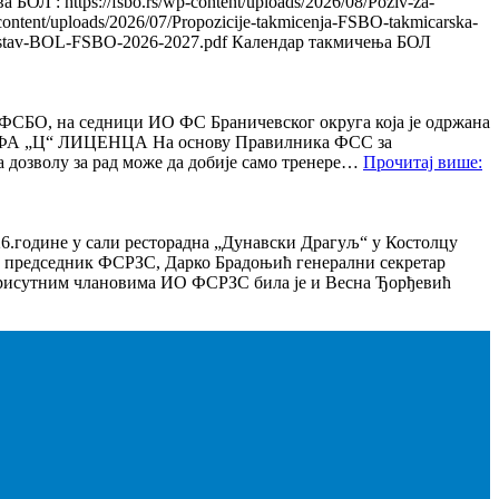
ttps://fsbo.rs/wp-content/uploads/2026/08/Poziv-za-
ntent/uploads/2026/07/Propozicije-takmicenja-FSBO-takmicarska-
8/Sastav-BOL-FSBO-2026-2027.pdf Календар такмичења БОЛ
а седници ИО ФС Браничевског округа која је одржана
ат УЕФА „Ц“ ЛИЦЕНЦА На основу Правилника ФСС за
 дозволу за рад може да добије само тренере…
Прочитај више
:
ине у сали ресторадна „Дунавски Драгуљ“ у Костолцу
ћ председник ФСРЗС, Дарко Брадоњић генерални секретар
присутним члановима ИО ФСРЗС била је и Весна Ђорђевић