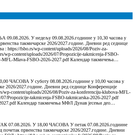
26. У недељу 09.08.2026.годиине у 10,30 часова у
венства такмичарске 2026/2027.године. Дневни ред седнице
//fsbo.rs/wp-content/uploads/2026/08/Poziv-za-
/wp-content/uploads/2026/07/Propozicije-takmicenja-FSBO-
Sastav-MFL-Mlava-FSBO-2026-2027.pdf Календар такмичења…
СОВА У суботу 08.08.2026.годиине у 10,00 часова у
ке 2026/2027.године. Дневни ред седнице Конференције
ontent/uploads/2026/08/Poziv-za-konferenciju-klubova-MFL-
07/Propozicije-takmicenja-FSBO-takmicarska-2026-2027.pdf
26-2027.pdf Календар такмичења МФЛ Дунав јесењи део…
.2026. У 18,00 ЧАСОВА У петак 07.08.2026.годиине
ед почетак првенства такмичарске 2026/2027.године. Дневни