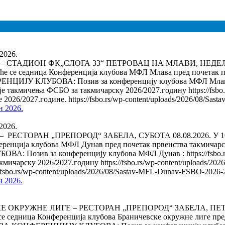
 2026.
ДИОН ФК„СЛОГА 33“ ПЕТРОВАЦ НА МЛАВИ, НЕДЕЉА 09.08.20
ће се седница Конференција клубова МФЛ Млава пред почетак пр
 КЛУБОВА: Позив за конференцију клубова МФЛ Млава : https:
е такмичења ФСБО за такмичарску 2026/2027.годину https://fsbo.rs
2026/2027.године. https://fsbo.rs/wp-content/uploads/2026/08/
н 2026.
 2026.
ОРАН „ПРЕПОРОД“ ЗАБЕЛА, СУБОТА 08.08.2026. У 10,00 ЧА
еренција клубова МФЛ Дунав пред почетак првенства такмичарс
в за конференцију клубова МФЛ Дунав : https://fsbo.rs/wp-c
чарску 2026/2027.годину https://fsbo.rs/wp-content/uploads/2026/
//fsbo.rs/wp-content/uploads/2026/08/Sastav-MFL-Dunav-FSBO-20
н 2026.
УЖНЕ ЛИГЕ – РЕСТОРАН „ПРЕПОРОД“ ЗАБЕЛА, ПЕТАК 07.08
 се седница Конференција клубова Браничевске окружне лиге пр