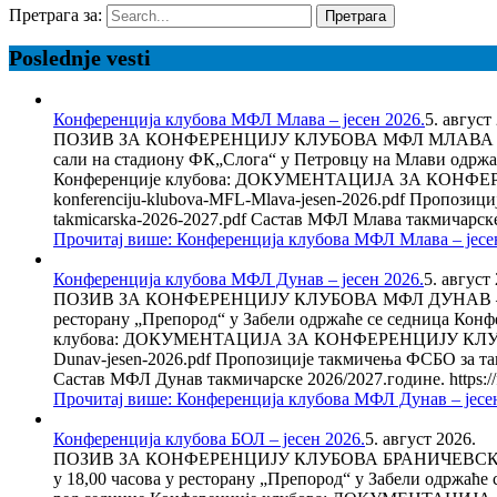
Претрага за:
Poslednje vesti
Конференција клубова МФЛ Млава – јесен 2026.
5. август
ПОЗИВ ЗА КОНФЕРЕНЦИЈУ КЛУБОВА МФЛ МЛАВА – СТА
сали на стадиону ФК„Слога“ у Петровцу на Млави одржа
Конференције клубова: ДОКУМЕНТАЦИЈА ЗА КОНФЕРЕНЦИЈУ
konferenciju-klubova-MFL-Mlava-jesen-2026.pdf Пропозициј
takmicarska-2026-2027.pdf Састав МФЛ Млава такмичарске 
Прочитај више
: Конференција клубова МФЛ Млава – јесе
Конференција клубова МФЛ Дунав – јесен 2026.
5. август
ПОЗИВ ЗА КОНФЕРЕНЦИЈУ КЛУБОВА МФЛ ДУНАВ – РЕСТ
ресторану „Препород“ у Забели одржаће се седница Конф
клубова: ДОКУМЕНТАЦИЈА ЗА КОНФЕРЕНЦИЈУ КЛУБОВА: Пози
Dunav-jesen-2026.pdf Пропозиције такмичења ФСБО за такми
Састав МФЛ Дунав такмичарске 2026/2027.године. https:
Прочитај више
: Конференција клубова МФЛ Дунав – јесе
Конференција клубова БОЛ – јесен 2026.
5. август 2026.
ПОЗИВ ЗА КОНФЕРЕНЦИЈУ КЛУБОВА БРАНИЧЕВСКЕ ОКР
у 18,00 часова у ресторану „Препород“ у Забели одржаће