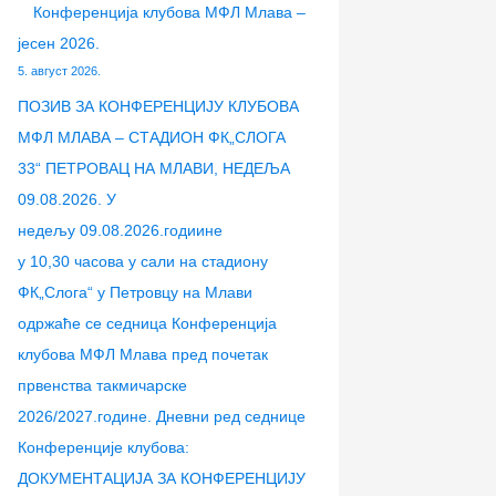
е
е
с
е
е
р
Конференција клубова МФЛ Млава –
н
н
з
н
н
а
јесен 2026.
ц
ц
а
ц
ц
г
5. август 2026.
и
и
т
и
и
а
ПОЗИВ ЗА КОНФЕРЕНЦИЈУ КЛУБОВА
ј
ј
р
ј
ј
з
МФЛ МЛАВА – СТАДИОН ФК„СЛОГА
а
а
е
е
а
а
33“ ПЕТРОВАЦ НА МЛАВИ, НЕДЕЉА
к
к
н
к
к
:
09.08.2026. У
л
л
е
л
л
недељу 09.08.2026.годиине
у
у
р
у
у
у 10,30 часова у сали на стадиону
б
б
с
б
б
ФК„Слога“ у Петровцу на Млави
о
о
к
о
о
одржаће се седница Конференција
в
в
е
в
в
клубова МФЛ Млава пред почетак
а
а
„
а
а
првенства такмичарске
Б
М
У
л
М
2026/2027.године. Дневни ред седнице
О
Ф
Е
и
Ф
Конференције клубова:
Л
Л
Ф
г
Л
ДОКУМЕНТАЦИЈА ЗА КОНФЕРЕНЦИЈУ