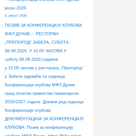
2
6
јесен 2026.
6
.
5. август 2026.
.
ПОЗИВ ЗА КОНФЕРЕНЦИЈУ КЛУБОВА
МФЛ ДУНАВ – РЕСТОРАН
„ПРЕПОРОД“ ЗАБЕЛА, СУБОТА
08.08.2026. У 10,00 ЧАСОВА У
суботу 08.08.2026.годиине
у 10,00 часова у ресторану „Препород“
у Забели одржаће се седница
Конференција клубова МФЛ Дунав
пред почетак првенства такмичарске
2026/2027.године. Дневни ред седнице
Конференције клубова:
ДОКУМЕНТАЦИЈА ЗА КОНФЕРЕНЦИЈУ
КЛУБОВА: Позив за конференцију
клубова МФЛ Дунав : https://fsbo.rs/wp-