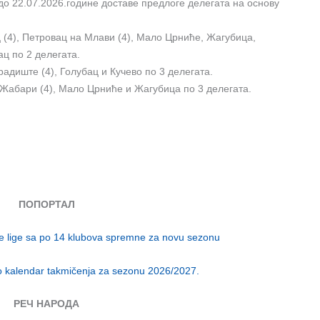
 до 22.07.2026.године доставе предлоге делегата на основу
 (4), Петровац на Млави (4), Мало Црниће, Жагубица,
ац по 2 делегата.
радиште (4), Голубац и Кучево по 3 делегата.
 Жабари (4), Мало Црниће и Жагубица по 3 делегата.
ПОПОРТАЛ
ke lige sa po 14 klubova spremne za novu sezonu
o kalendar takmičenja za sezonu 2026/2027.
РЕЧ НАРОДА