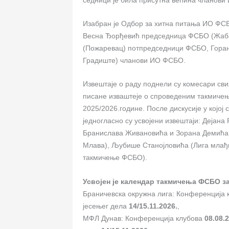
Изабран је Одбор за хитна питања ИО ФСБ
Весна Ђорђевић председница ФСБО (Жаба
(Пожаревац) потпредседници ФСБО, Горан
Градиште) чланови ИО ФСБО.
Извештаје о раду поднели су комесари св
писане изваштеје о спроведеним такмиче
2025/2026.године. После дискусије у којој
једногласно су усвојени извештаји: Дејана
Бранислава Живановића и Зорана Демића
Млава), Љубише Станојловића (Лига млађ
такмичење ФСБО).
Усвојен је календар такмичења ФСБО за
Браничевска окружна лига: Конференција
јесењег дела
14/15.11.2026.
,
МФЛ Дунав: Конференција клубова
08.08.