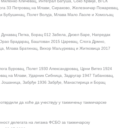
Миленко Кличевац, Интеграл Батуша, Соко Крвије, ВГСК
ога 33 Петровац на Млави, Сираково, Железничар Пожаревац,
к Бубушинац, Полет Волуја, Млава Мало Лаоле и Хомољац
Дунавац Петка, Борац 012 Забела, Дизел Баре, Напредак
 Орао Брадарац, Баштован 2015 Царевац, Слога Дрмно,
а, Млава Братинац, Вихор Маљуревац и Житковица 2017
ога Буровац, Полет 1930 Александровац, Црни Витез 1924
вац на Млави, Ударник Сибница, Задругар 1947 Табановац,
 Јошаница, Забрђе 1936 Забрђе, Манастирица и Борац
потврдили да хоће да учествују у такмичењу такмичарске
љеност делегата на лигама ФСБО за такмичарску