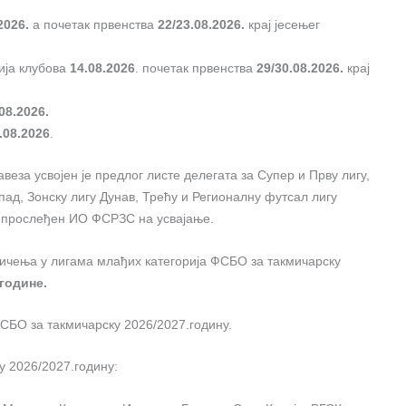
2026.
а почетак првенства
22/23.08.2026.
крај јесењег
ија клубова
14.08.2026
. почетак првенства
29/30.08.2026.
крај
08.2026.
.08.2026
.
еза усвојен је предлог листе делегата за Супер и Прву лигу,
пад, Зонску лигу Дунав, Трећу и Регионалну футсал лигу
 прослеђен ИО ФСРЗС на усвајање.
кмичења у лигама млађих категорија ФСБО за такмичарску
.године.
ФСБО за такмичарску 2026/2027.годину.
ку 2026/2027.годину: