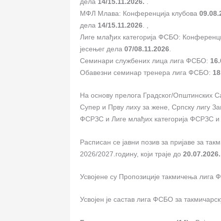
дела
14/15.11.2026.
.
МФЛ Млава: Конференција клубова
09.08.
дела
14/15.11.2026
. ,
Лиге млађих категорија ФСБО: Конференц
јесењег дела
07/08.11.2026
.
Семинари службених лица лига ФСБО:
16.
Обавезни семинар тренера лига ФСБО:
18
На основу прелога Градског/Општинских Сав
Супер и Прву лиху за жене, Српску лигу За
ФСРЗС и Лиге млађих категорија ФСРЗС и
Расписан се јавни позив за пријаве за та
2026/2027.годину, који траје до
20.07.2026
Усвојене су Пропозиције такмичења лига 
Усвојен је састав лига ФСБО за такмичарс