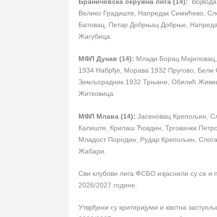
Браничевска окружна лига (14):
Војвода 
Велико Градиште, Напредак Симићево, Сл
Батовац, Петар Добрњац Добрње, Напреда
Жагубица.
МФЛ Дунав (14):
Млади Борац Мајиловац, 
1934 Набрђе, Морава 1932 Пругово, Бели
Земљорадник 1932 Трњане, Обилић Живиц
Житковица.
МФЛ Млава (14):
Јасеновац Крепољин, Сл
Калиште, Крилаш Ћовдин, Трговачки Петро
Младост Породин, Рудар Крепољин, Слога
Жабари.
Сви клубови лига ФСБО изјаснили су се и 
2026/2027.године.
Утврђени су критеријуми и квотна заступ