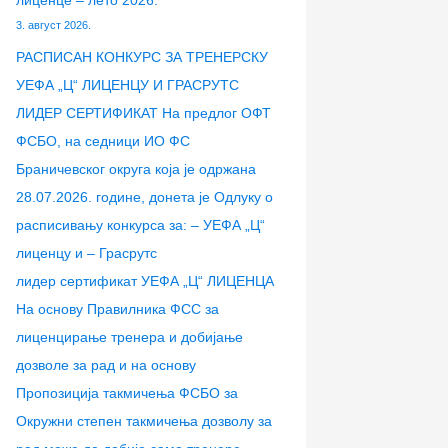
лиценце – лето 2026.
3. август 2026.
РАСПИСАН КОНКУРС ЗА ТРЕНЕРСКУ
УЕФА „Ц“ ЛИЦЕНЦУ И ГРАСРУТС
ЛИДЕР СЕРТИФИКАТ На предлог ОФТ
ФСБО, на седници ИО ФС
Браничевског округа која је одржана
28.07.2026. године, донета је Одлуку о
расписивању конкурса за: – УЕФА „Ц“
лиценцу и – Грасрутс
лидер сертификат УЕФА „Ц“ ЛИЦЕНЦА
На основу Правилника ФСС за
лиценцирање тренера и добијање
дозволе за рад и на основу
Пропозиција такмичења ФСБО за
Окружни степен такмичења дозволу за