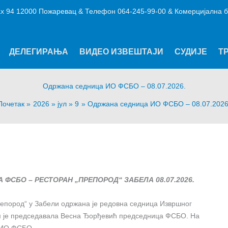
х 94 12000 Пожаревац & Телефон 064-245-99-00 & Комерцијална б
ДЕЛЕГИРАЊА
ВИДЕО ИЗВЕШТАЈИ
СУДИЈЕ
Т
Одржана седница ИО ФСБО – 08.07.2026.
Почетак
2026
јул
9
Одржана седница ИО ФСБО – 08.07.2026
ФСБО – РЕСТОРАН „ПРЕПОРОД“ ЗАБЕЛА 08.07.2026.
репород“ у Забели одржана је редовна седница Извршног
м је председавала Весна Ђорђевић председница ФСБО. На
и ИО ФСБО.