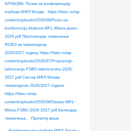
–
Д
А
а
М
КЛУБОВА: Позив за конференцију
ј
у
“
Ф
л
клубова МФЛ Млава : https://fsbo.rs/wp-
е
н
л
С
а
content/uploads/2026/08/Poziv-za-
с
а
и
Р
в
konferenciju-klubova-MFL-Mlava-jesen-
е
в
ц
З
а
2026.pdf Пропозиције такмичења
н
–
е
С
–
ФСБО за такмичарску
2
ј
н
–
ј
2026/2027.годину https://fsbo.rs/wp-
0
е
ц
3
е
content/uploads/2026/07/Propozicije-
2
с
е
0
с
takmicenja-FSBO-takmicarska-2026-
6
е
–
.
е
2027.pdf Састав МФЛ Млава
.
н
л
0
н
такмичарске 2026/2027.године.
2
е
7
2
https://fsbo.rs/wp-
0
т
.
0
content/uploads/2026/08/Sastav-MFL-
2
о
2
2
Mlava-FSBO-2026-2027.pdf Календар
6
2
0
6
такмичења…
Прочитај више
.
0
2
.
Конференција клубова МФЛ Дунав –