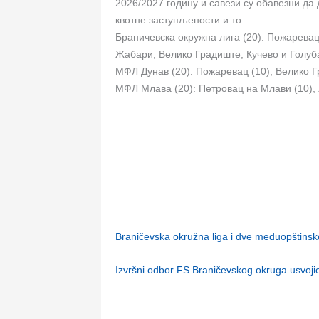
2026/2027.годину и савези су обавезни да
квотне заступљености и то:
Браничевска окружна лига (20): Пожаревац
Жабари, Велико Градиште, Кучево и Голуб
МФЛ Дунав (20): Пожаревац (10), Велико Г
МФЛ Млава (20): Петровац на Млави (10),
Braničevska okružna liga i dve međuopštins
Izvršni odbor FS Braničevskog okruga usvoji