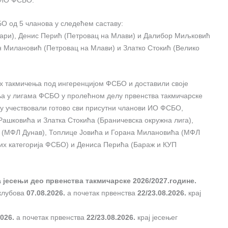
О од 5 чланова у следећем саставу:
ри), Денис Перић (Петровац на Млави) и Далибор Миљковић
 Милановић (Петровац на Млави) и Златко Стокић (Велико
их такмичења под ингеренцијом ФСБО и доставили своје
ња у лигама ФСБО у пролећном делу првенства такмичарске
 су учествовали готово сви присутни чланови ИО ФСБО,
 Рашковића и Златка Стокића (Браничевска окружна лига),
 (МФЛ Дунав), Топлице Јовића и Горана Милановића (МФЛ
их категорија ФСБО) и Дениса Перића (Бараж и КУП
 јесењи део првенства такмичарске 2026/2027.године.
 клубова
07.08.2026.
а почетак првенства
22/23.08.2026.
крај
2026.
а почетак првенства
22/23.08.2026.
крај јесењег