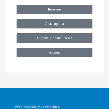
Билтени
Делегирања
Одлуке и обавештења
Архива
Браничевска окружна лига