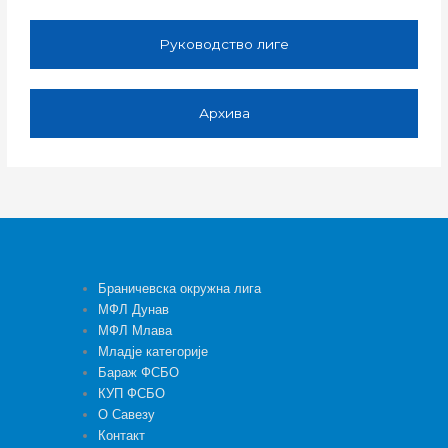
Руководство лиге
Архива
Браничевска окружна лига
МФЛ Дунав
МФЛ Млава
Младје категорије
Бараж ФСБО
КУП ФСБО
О Савезу
Контакт