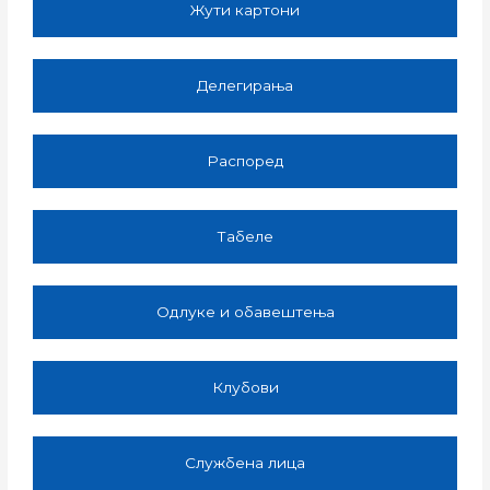
Жути картони
Делегирања
Распоред
Табеле
Одлуке и обавештења
Клубови
Службена лица