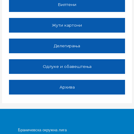
Билтени
Жути картони
Делегирања
Одлуке и обавештења
Архива
Браничевска окружна лига