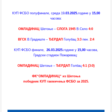
КУП ФСБО полуфинале, среда 19
.03.2025.
године у
15,00
часова:
ОМЛАДИНАЦ
Шетоње –
СЛОГА 1945
В.Село
4:0
ВГСК
В.Градиште –
ЂЕРДАП
Голубац
3:3
пен.
2:4
КУП ФСБО финале,
26.03.2025.
године у
15,00
часова,
Градски стадион Пожаревац:
ОМЛАДИНАЦ
Шетоње –
ЂЕРДАП
Голбац
4:1 (3:0)
ФК“ОМЛАДИНАЦ“ из Шетоња
победник КУП такмичења ФСБО за 2025.