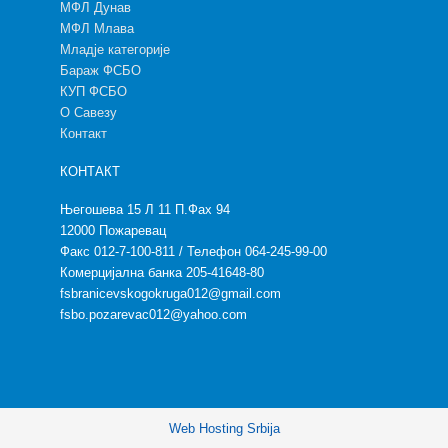
МФЛ Дунав
МФЛ Млава
Младје категорије
Бараж ФСБО
КУП ФСБО
О Савезу
Контакт
КОНТАКТ
Његошева 15 Л 11 П.Фах 94
12000 Пожаревац
Факс 012-7-100-811 / Телефон 064-245-99-00
Комерцијална банка 205-41648-80
fsbranicevskogokruga012@gmail.com
fsbo.pozarevac012@yahoo.com
Web Hosting Srbija