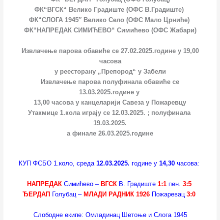
ФК“ВГСК“ Велико Градиште (ОФС В.Градиште)
ФК“СЛОГА 1945″ Велико Село (ОФС Мало Црниће)
ФК“НАПРЕДАК СИМИЋЕВО“ Симићево (ОФС Жабари)
Извлачење парова обавиће се 27.02.2025.године у 19,00
часова
у реесторану „Препород“ у Забели
Извлачење парова полуфинала обавиће се
13.03.2025.године у
13,00 часова у канцеларији Савеза у Пожаревцу
Утакмице 1.кола играју се 12.03.2025. ; полуфинала
19.03.2025.
а финале 26.03.2025.године
КУП ФСБО 1.коло, среда
12.03.2025.
године у
14,30
часова:
НАПРЕДАК
Симићево –
ВГСК
В. Градиште
1:1
пен.
3:5
ЂЕРДАП
Голубац –
МЛАДИ РАДНИК 1926
Пожаревац
3:0
Слободне екипе: Омладинац Шетоње и Слога 1945