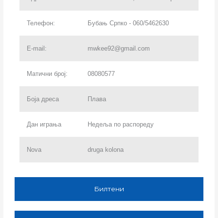
Телефон:
Бубањ Српко - 060/5462630
E-mail:
mwkee92@gmail.com
Матични број:
08080577
Боја дреса
Плава
Дан играња
Недеља по распореду
Nova
druga kolona
Билтени