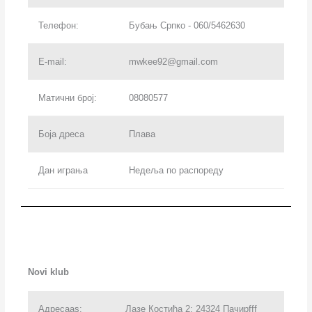
Телефон:
Бубањ Српко - 060/5462630
E-mail:
mwkee92@gmail.com
Матични број:
08080577
Боја дреса
Плава
Дан играња
Недеља по распореду
Novi klub
Адресаas:
Лазе Костића 2; 24324 Пачирfff