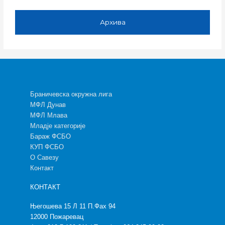
Архива
Браничевска окружна лига
МФЛ Дунав
МФЛ Млава
Младје категорије
Бараж ФСБО
КУП ФСБО
О Савезу
Контакт
КОНТАКТ
Његошева 15 Л 11 П.Фах 94
12000 Пожаревац