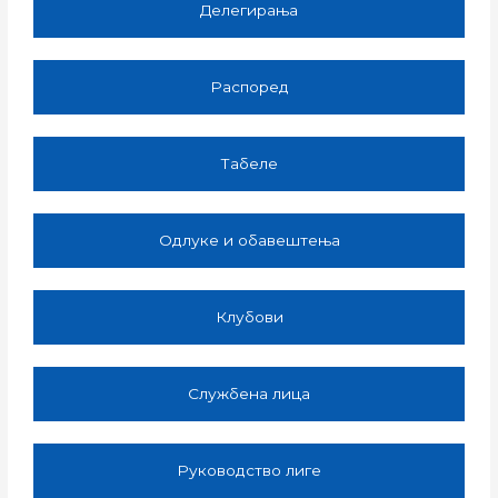
Делегирања
Распоред
Табеле
Одлуке и обавештења
Клубови
Службена лица
Руководство лиге