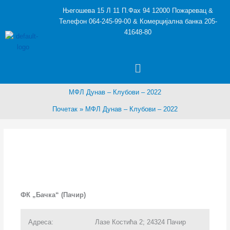
Пређи
Његошева 15 Л 11 П.Фах 94 12000 Пожаревац &
на
Телефон 064-245-99-00 & Комерцијална банка 205-
садржај
41648-80
Menu
МФЛ Дунав – Клубови – 2022
Почетак
МФЛ Дунав – Клубови – 2022
ФК „Бачка“ (Пачир)
Адреса:
Лазе Костића 2; 24324 Пачир