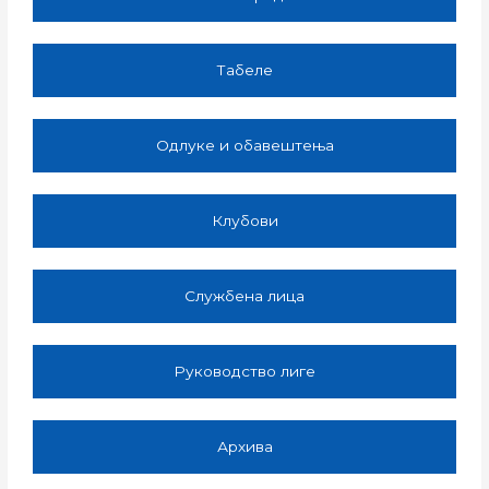
Табеле
Одлуке и обавештења
Клубови
Службена лица
Руководство лиге
Архива