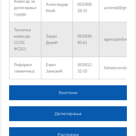
Комесар за
Александар
063/808-
делегирање
ucinmejl@gmail.
Илић
28-15
судија:
Техничка
комисија
Зоран
063/838-
agencijamforest@
ССОС
Демић
95-61
ФСБО:
Референт
Емил
063/812-
fsbranicevskogok
такмичења:
Јанковић
32-20
Билтени
Делегирања
Распоред