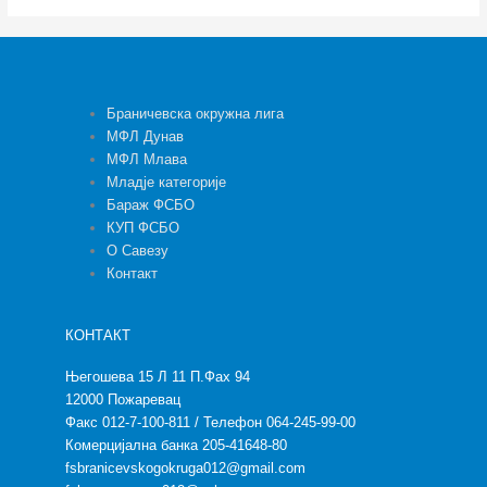
Браничевска окружна лига
МФЛ Дунав
МФЛ Млава
Младје категорије
Бараж ФСБО
КУП ФСБО
О Савезу
Контакт
КОНТАКТ
Његошева 15 Л 11 П.Фах 94
12000 Пожаревац
Факс 012-7-100-811 / Телефон 064-245-99-00
Комерцијална банка 205-41648-80
fsbranicevskogokruga012@gmail.com