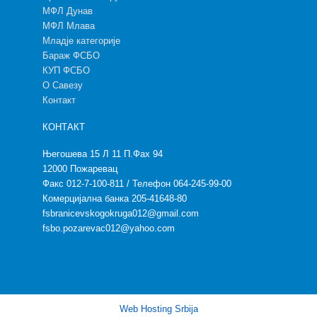
МФЛ Дунав
МФЛ Млава
Младје категорије
Бараж ФСБО
КУП ФСБО
О Савезу
Контакт
КОНТАКТ
Његошева 15 Л 11 П.Фах 94
12000 Пожаревац
Факс 012-7-100-811 / Телефон 064-245-99-00
Комерцијална банка 205-41648-80
fsbranicevskogokruga012@gmail.com
fsbo.pozarevac012@yahoo.com
Web Hosting Srbija