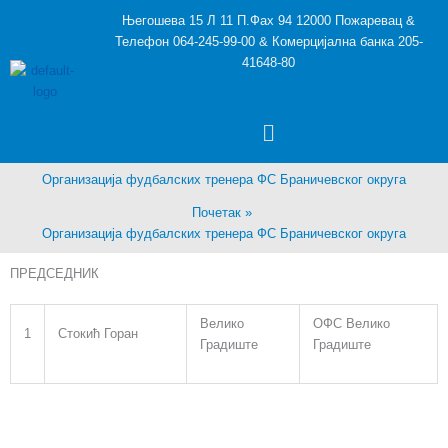
Пређи
Његошева 15 Л 11 П.Фах 94 12000 Пожаревац &
на
Телефон 064-245-99-00 & Комерцијална банка 205-
садржај
41648-80
Menu
Организација фудбалских тренера ФС Браничевског округа
Почетак
Организација фудбалских тренера ФС Браничевског округа
ПРЕДСЕДНИК
Велико
ОФС Велико
1
Стокић Горан
Градиште
Градиште