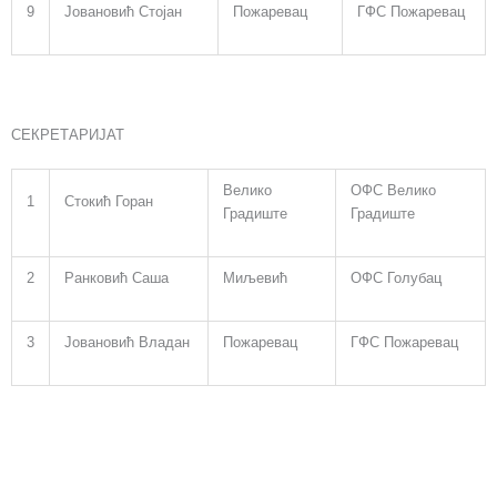
9
Јовановић Стојан
Пожаревац
ГФС Пожаревац
СЕКРЕТАРИЈАТ
Велико
ОФС Велико
1
Стокић Горан
Градиште
Градиште
2
Ранковић Саша
Миљевић
ОФС Голубац
3
Јовановић Владан
Пожаревац
ГФС Пожаревац