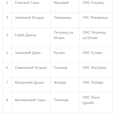
2
Ранковић Саша
Миљевић
ОФС Голубац
3
Јовановић Владан
Пожаревац
ГФС Пожаревац
Петровац на
ОФС Петровац
4
Савић Драган
Млави
на Млави
5
Јовановић Дејан
Кучево
ОФС Кучево
6
Симеоновић Владан
Осаница
ОФС Жагубица
7
Милојковић Душан
Жабари
ОФС Жабари
ОФС Мало
8
Миловановић Горан
Топоница
Црниће