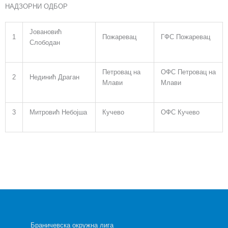
НАДЗОРНИ ОДБОР
Јовановић
1
Пожаревац
ГФС Пожаревац
Слободан
Петровац на
ОФС Петровац на
2
Нединић Драган
Млави
Млави
3
Митровић Небојша
Кучево
ОФС Кучево
Браничевска окружна лига