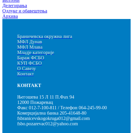
Билтени
Делегирања
Одлуке и обавештења
Архива
Браничевска окружна лига
МФЛ Дунав
МФЛ Млава
Младје категорије
Бараж ФСБО
КУП ФСБО
О Савезу
Контакт
КОНТАКТ
Његошева 15 Л 11 П.Фах 94
12000 Пожаревац
Факс 012-7-100-811 / Телефон 064-245-99-00
Комерцијална банка 205-41648-80
fsbranicevskogokruga012@gmail.com
fsbo.pozarevac012@yahoo.com