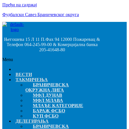
Пређи на садржај
Фудбалски Савез Браничевског округа
Његошева 15 Л 11 П.Фах 94 12000 Пожаревац &
Телефон 064-245-99-00 & Комерцијална банка
205-41648-80
Menu
ВЕСТИ
ТАКМИЧЕЊА
БРАНИЧЕВСКА
ОКРУЖНА ЛИГА
МФЛ ДУНАВ
МФЛ МЛАВА
МЛАЂЕ КАТЕГОРИЈЕ
БАРАЖ ФСБО
КУП ФСБО
ДЕЛЕГИРАЊА
БРАНИЧЕВСКА