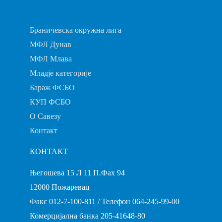
Браничевска окружна лига
МФЛ Дунав
МФЛ Млава
Младје категорије
Бараж ФСБО
КУП ФСБО
О Савезу
Контакт
КОНТАКТ
Његошева 15 Л 11 П.Фах 94
12000 Пожаревац
Факс 012-7-100-811 / Телефон 064-245-99-00
Комерцијална банка 205-41648-80