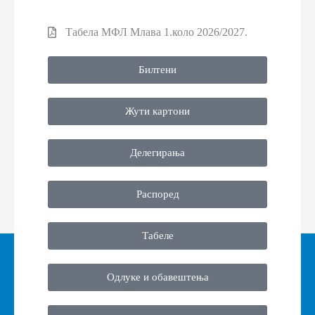
Табела МФЛ Млава 1.коло 2026/2027.
Билтени
Жути картони
Делегирања
Распоред
Табеле
Одлуке и обавештења