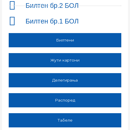
Билтен бр.2 БОЛ
Билтен бр.1 БОЛ
Билтени
Жути картони
Делегирања
Распоред
Табеле