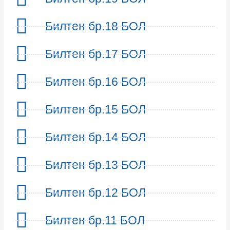
Билтен бр.18 БОЛ
Билтен бр.17 БОЛ
Билтен бр.16 БОЛ
Билтен бр.15 БОЛ
Билтен бр.14 БОЛ
Билтен бр.13 БОЛ
Билтен бр.12 БОЛ
Билтен бр.11 БОЛ