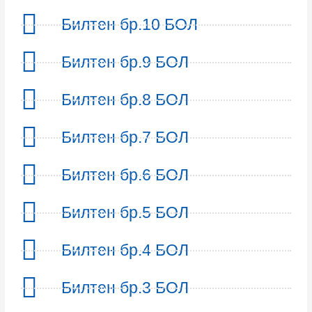
Билтен бр.10 БОЛ
Билтен бр.9 БОЛ
Билтен бр.8 БОЛ
Билтен бр.7 БОЛ
Билтен бр.6 БОЛ
Билтен бр.5 БОЛ
Билтен бр.4 БОЛ
Билтен бр.3 БОЛ