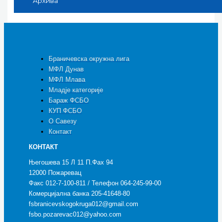
Архива
Браничевска окружна лига
МФЛ Дунав
МФЛ Млава
Младје категорије
Бараж ФСБО
КУП ФСБО
О Савезу
Контакт
КОНТАКТ
Његошева 15 Л 11 П.Фах 94
12000 Пожаревац
Факс 012-7-100-811 / Телефон 064-245-99-00
Комерцијална банка 205-41648-80
fsbranicevskogokruga012@gmail.com
fsbo.pozarevac012@yahoo.com