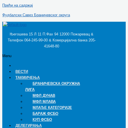
Пређи на садржај
Фудбалски Савез Браничевског округа
Његошева 15 Л 11 П.Фах 94 12000 Пожаревац &
Телефон 064-245-99-00 & Комерцијална банка 205-
41648-80
Menu
ВЕСТИ
ТАКМИЧЕЊА
БРАНИЧЕВСКА ОКРУЖНА
ЛИГА
МФЛ ДУНАВ
МФЛ МЛАВА
МЛАЂЕ КАТЕГОРИЈЕ
БАРАЖ ФСБО
КУП ФСБО
ДЕЛЕГИРАЊА