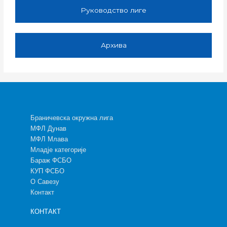
Руководство лиге
Архива
Браничевска окружна лига
МФЛ Дунав
МФЛ Млава
Младје категорије
Бараж ФСБО
КУП ФСБО
О Савезу
Контакт
КОНТАКТ