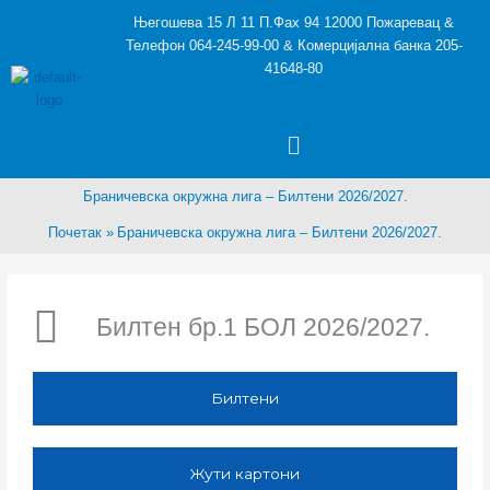
Пређи
Његошева 15 Л 11 П.Фах 94 12000 Пожаревац &
на
Телефон 064-245-99-00 & Комерцијална банка 205-
садржај
41648-80
Menu
Браничевска окружна лига – Билтени 2026/2027.
Почетак
Браничевска окружна лига – Билтени 2026/2027.
Билтен бр.1 БОЛ 2026/2027.
Билтени
Жути картони