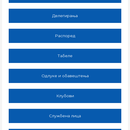
Делегирања
Распоред
Табеле
Одлуке и обавештења
Клубови
Службена лица